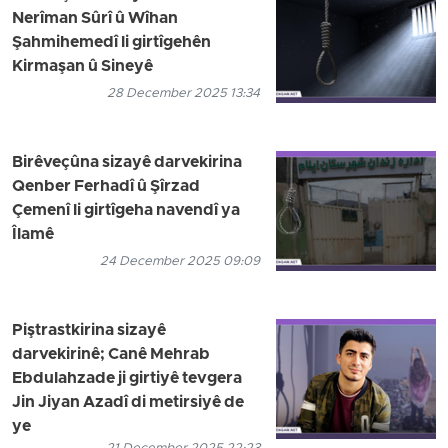
Nerîman Sûrî û Wîhan
Şahmihemedî li girtîgehên
Kirmaşan û Sineyê
28 December 2025 13:34
Birêveçûna sizayê darvekirina
Qenber Ferhadî û Şîrzad
Çemenî li girtîgeha navendî ya
Îlamê
24 December 2025 09:09
Piştrastkirina sizayê
darvekirinê; Canê Mehrab
Ebdulahzade ji girtiyê tevgera
Jin Jiyan Azadî di metirsiyê de
ye