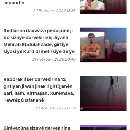
sepandin
22 February 2026 18:38
Redkirina daxwaza pêdaçûnê ji
bo sizayê darvekirinê; Jiyana
Mêhrab Ebdulahzade, girtiyê
siyasî yê Kurd di metirsiyê de ye
21 February 2026 20:40
Raporek li ser darvekirina 12
girtiyan ji wan jinek li girtîgehên
Sarî, Îlam, Kirmaşan, Xuremava,
Tewrêz û Îsfahanê
12 February 2026 17:39
Birêveçûna sizayê darvekirina