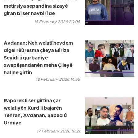
metirsiya sepandina sizayê
giran bi ser navbirî de
18 February 2026 20:08
Avdanan; Neh welatî hevdem
digel rêûresma çileya Elîriza
Seyidî ji qurbaniyê
xwepêşandanên meha Çileyê
hatine girtin
18 February 2026 14:55
Raporek li ser girtina çar
welatiyên Kurd li bajarên
Tehran, Avdanan, Şabad û
Urmiye
17 February 2026 18:21