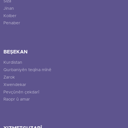
Siza
Jinan
Kolber
Penaber
BEŞEKAN
Kurdistan
Qurbaniyên teqîna mînê
Zarok
Xwendekar
Pevçûnên çekdarî
Raopr û amar