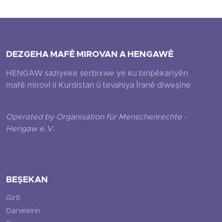
DEZGEHA MAFÊ MIROVAN A HENGAWÊ
HENGAW saziyeke serbixwe ye ku binpêkariyên
mafê mirovî li Kurdistan û tevahiya Îranê diweşîne
Operated by Organisation für Menschenrechte -
Hengaw e.V.
BEŞEKAN
Girtî
Darvekirin