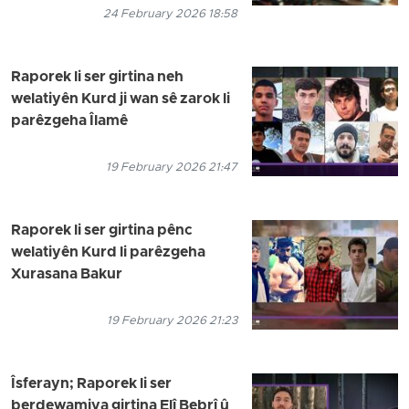
24 February 2026 18:58
Raporek li ser girtina neh
welatiyên Kurd ji wan sê zarok li
parêzgeha Îlamê
19 February 2026 21:47
Raporek li ser girtina pênc
welatiyên Kurd li parêzgeha
Xurasana Bakur
19 February 2026 21:23
Îsferayn; Raporek li ser
berdewamiya girtina Elî Bebrî û