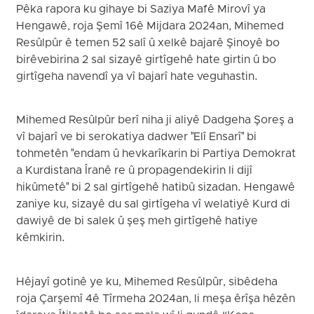
Pêka rapora ku gihaye bi Saziya Mafê Mirovî ya
Hengawê, roja Şemî 16ê Mijdara 2024an, Mihemed
Resûlpûr ê temen 52 salî û xelkê bajarê Şinoyê bo
birêvebirina 2 sal sizayê girtîgehê hate girtin û bo
girtîgeha navendî ya vî bajarî hate veguhastin.
Mihemed Resûlpûr berî niha ji aliyê Dadgeha Şoreş a
vî bajarî ve bi serokatiya dadwer "Elî Ensarî" bi
tohmetên "endam û hevkarîkarin bi Partiya Demokrat
a Kurdistana Îranê re û propagendekirin li dijî
hikûmetê" bi 2 sal girtîgehê hatibû sizadan. Hengawê
zaniye ku, sizayê du sal girtîgeha vî welatiyê Kurd di
dawiyê de bi salek û şeş meh girtîgehê hatiye
kêmkirin.
Hêjayî gotinê ye ku, Mihemed Resûlpûr, sibêdeha
roja Çarşemî 4ê Tîrmeha 2024an, li meşa êrîşa hêzên