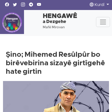
Kurdî
HENGAWÊ
a Dezgehe
Mafê Mirovan
Şino; Mihemed Resûlpûr bo
birêvebirina sizayê girtîgehê
hate girtin