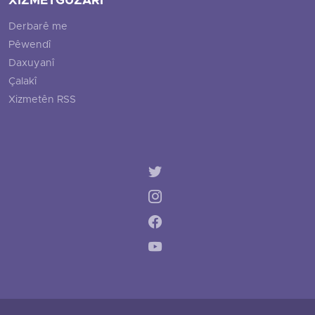
XIZMETGUZARÎ
Derbarê me
Pêwendî
Daxuyanî
Çalakî
Xizmetên RSS