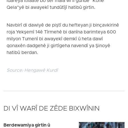
îdareya Îtilaatê bo ser mala wî li gundê “Kone
Qela”yê bi awayekî tundûtîjî hatibû girtin.
Navbirî di dawiyê de piştî du hefteyan ji binçavkirinê
roja Yekşemî 14ê Tîrmehê bi danîna barimteya 600
milyon Tumenî bi awayekî demkî û heta dawî
qonaxên dadgehê ji girtîgeha navendî ya Şinoyê
hatibû berdan.
Source:
Hengawê Kurdî
DI VÎ WARÎ DE ZÊDE BIXWÎNIN
Berdewamiya girtin û