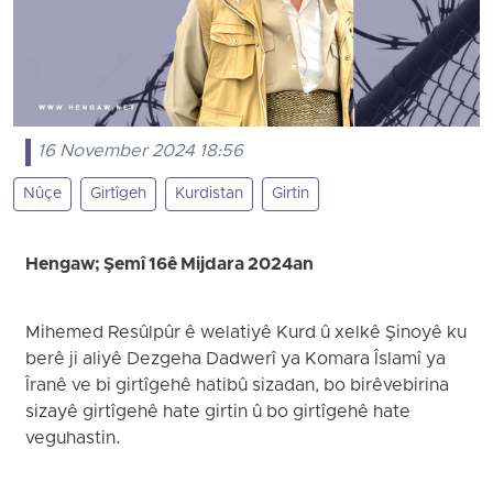
16 November 2024 18:56
Nûçe
Girtîgeh
Kurdistan
Girtin
Hengaw; Şemî 16ê Mijdara 2024an
Mihemed Resûlpûr ê welatiyê Kurd û xelkê Şinoyê ku
berê ji aliyê Dezgeha Dadwerî ya Komara Îslamî ya
Îranê ve bi girtîgehê hatibû sizadan, bo birêvebirina
sizayê girtîgehê hate girtin û bo girtîgehê hate
veguhastin.