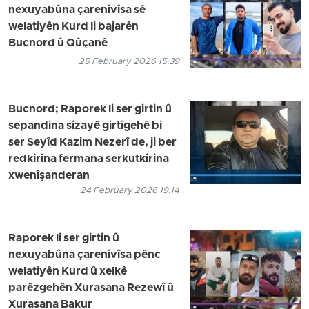
nexuyabûna çarenivîsa sê
welatiyên Kurd li bajarên
Bucnord û Qûçanê
25 February 2026 15:39
Bucnord; Raporek li ser girtin û
sepandina sizayê girtîgehê bi
ser Seyîd Kazim Nezerî de, ji ber
redkirina fermana serkutkirina
xwenîşanderan
24 February 2026 19:14
Raporek li ser girtin û
nexuyabûna çarenivîsa pênc
welatiyên Kurd û xelkê
parêzgehên Xurasana Rezewî û
Xurasana Bakur