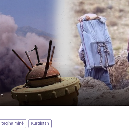
 teqîna mînê
Kurdistan