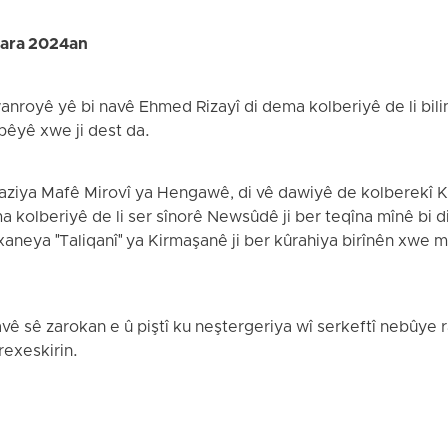
dara 2024an
anroyê yê bi navê Ehmed Rizayî di dema kolberiyê de li bi
pêyê xwe ji dest da.
Saziya Mafê Mirovî ya Hengawê, di vê dawiyê de kolberekî K
kolberiyê de li ser sînorê Newsûdê ji ber teqîna mînê bi dij
aneya "Taliqanî" ya Kirmaşanê ji ber kûrahiya birînên xwe 
vê sê zarokan e û piştî ku neştergeriya wî serkeftî nebûye
rexeskirin.