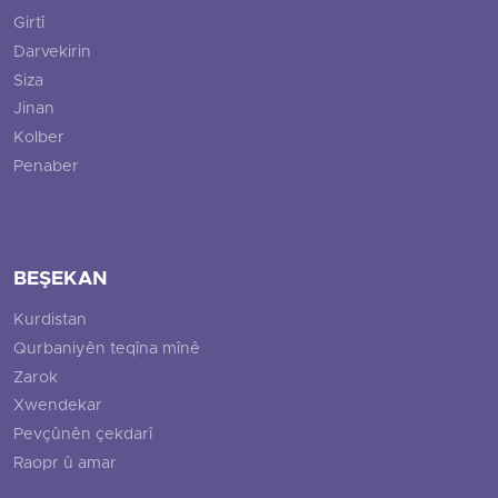
Girtî
Darvekirin
Siza
Jinan
Kolber
Penaber
BEŞEKAN
Kurdistan
Qurbaniyên teqîna mînê
Zarok
Xwendekar
Pevçûnên çekdarî
Raopr û amar