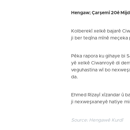
Hengaw; Çarşemî 20ê Mij
Kolberekî xelkê bajarê Ciw
ji ber teqîna mînê meçeka 
Pêka rapora ku gihaye bi 
yê xelkê Ciwanroyê di dema 
veguhastina wî bo nexweşx
da.
Ehmed Rizayî xîzandar û ba
ji nexweşxaneyê hatiye mi
Source:
Hengawê Kurdî