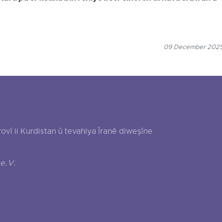
09 December 2025
 li Kurdistan û tevahiya Îranê diweşîne
e.V.