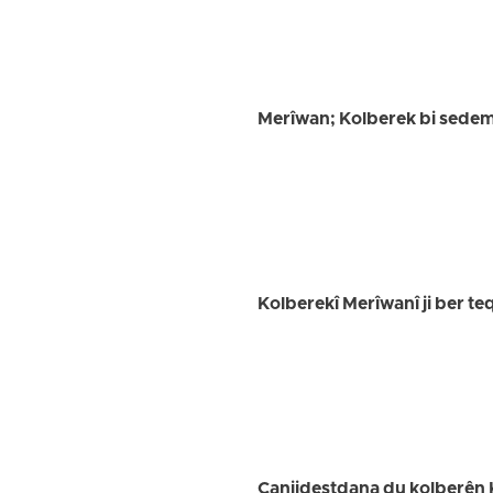
Merîwan; Kolberek bi sedema
Kolberekî Merîwanî ji ber te
Canjidestdana du kolberên Ku