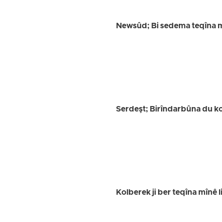
Newsûd; Bi sedema teqîna 
Serdeşt; Birîndarbûna du k
Kolberek ji ber teqîna mînê 