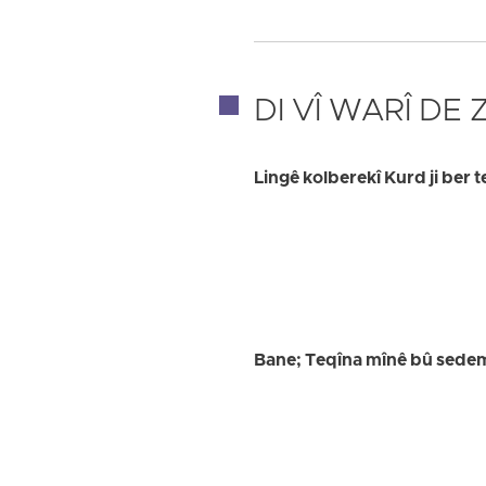
DI VÎ WARÎ DE
Lingê kolberekî Kurd ji ber 
Bane; Teqîna mînê bû sede