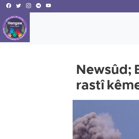
Newsûd; B
rastî kêm