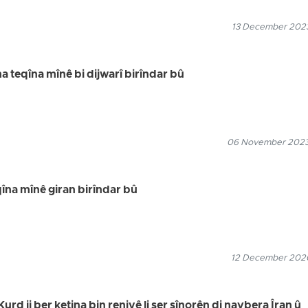
13 December 2023
 teqîna mînê bi dijwarî birîndar bû
06 November 2023
qîna mînê giran birîndar bû
12 December 2020
rd ji ber ketina bin reniyê li ser sînorên di navbera Îran û