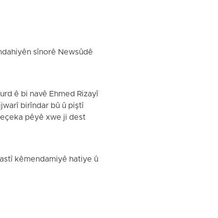
lindahiyên sînorê Newsûdê
urd ê bi navê Ehmed Rizayî
warî birîndar bû û piştî
meçeka pêyê xwe ji dest
 rastî kêmendamiyê hatiye û