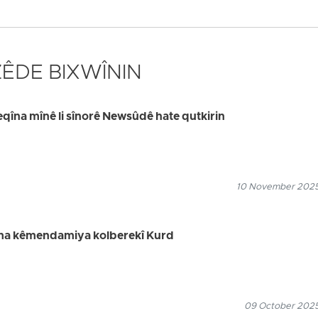
 ZÊDE BIXWÎNIN
teqîna mînê li sînorê Newsûdê hate qutkirin
10 November 2025
ma kêmendamiya kolberekî Kurd
09 October 2025