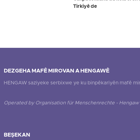
Tirkiyê de
DEZGEHA MAFÊ MIROVAN A HENGAWÊ
HENGAW saziyeke serbixwe ye ku binpêkariyên mafê mirovî
Operated by Organisation für Menschenrechte - Hengaw 
BEŞEKAN