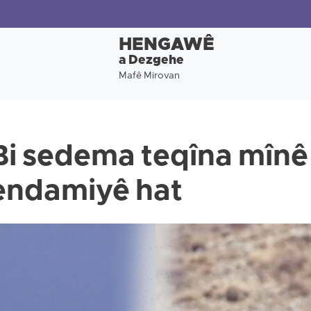
HENGAWÊ
a Dezgehe
Mafê Mirovan
i sedema teqîna mînê
endamiyê hat