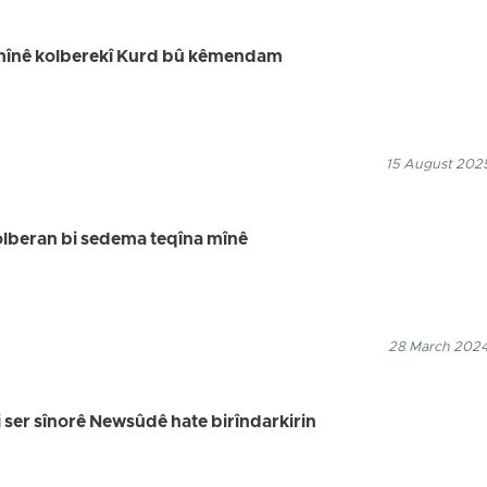
mînê kolberekî Kurd bû kêmendam
15 August 2025
olberan bi sedema teqîna mînê
28 March 2024
li ser sînorê Newsûdê hate birîndarkirin