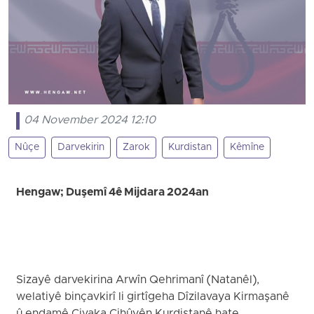
04 November 2024 12:10
Nûçe
Darvekirin
Zarok
Kurdistan
Kêmîne
Hengaw; Duşemî 4ê Mijdara 2024an
Sizayê darvekirina Arwîn Qehrimanî (Natanêl),
welatiyê binçavkirî li girtîgeha Dîzilavaya Kirmaşanê
û endamê Civaka Cihûyên Kurdistanê hate