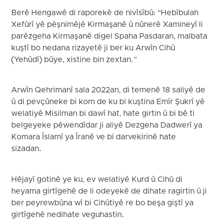
Berê Hengawê di raporekê de nivîsîbû: “Hebîbulah
Xefûrî yê pêşnimêjê Kirmaşanê û nûnerê Xamineyî li
parêzgeha Kirmaşanê digel Spaha Pasdaran, malbata
kuştî bo nedana rizayetê ji ber ku Arwîn Cihû
(Yehûdî) bûye, xistine bin zextan.”
Arwîn Qehrimanî sala 2022an, di temenê 18 saliyê de
û di pevçûneke bi kom de ku bi kuştina Emîr Şukrî yê
welatiyê Misilman bi dawî hat, hate girtin û bi bê ti
belgeyeke pêwendîdar ji aliyê Dezgeha Dadwerî ya
Komara Îslamî ya Îranê ve bi darvekirinê hate
sizadan.
Hêjayî gotinê ye ku, ev welatiyê Kurd û Cihû di
heyama girtîgehê de li odeyekê de dihate ragirtin û ji
ber peyrewbûna wî bi Cihûtiyê re bo beşa giştî ya
girtîgehê nedihate veguhastin.