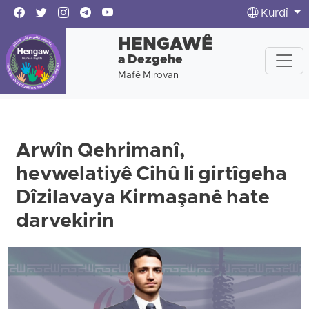
Kurdî
HENGAWÊ
a Dezgehe
Mafê Mirovan
Arwîn Qehrimanî,
hevwelatiyê Cihû li girtîgeha
Dîzilavaya Kirmaşanê hate
darvekirin