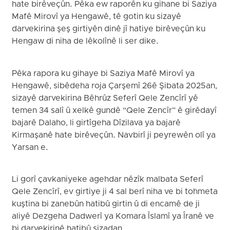
hate birêveçûn. Pêka ew raporên ku gihane bi Saziya
Mafê Mirovî ya Hengawê, tê gotin ku sizayê
darvekirina şeş girtiyên dinê jî hatiye birêveçûn ku
Hengaw di niha de lêkolînê li ser dike.
Pêka rapora ku gihaye bi Saziya Mafê Mirovî ya
Hengawê, sibêdeha roja Çarşemî 26ê Şibata 2025an,
sizayê darvekirina Bêhrûz Seferî Qele Zencîrî yê
temen 34 salî û xelkê gundê “Qele Zencîr” ê girêdayî
bajarê Dalaho, li girtîgeha Dîzilava ya bajarê
Kirmaşanê hate birêveçûn. Navbirî ji peyrewên olî ya
Yarsan e.
Li gorî çavkaniyeke agehdar nêzîk malbata Seferî
Qele Zencîrî, ev girtiye ji 4 sal berî niha ve bi tohmeta
kuştina bi zanebûn hatibû girtin û di encamê de ji
aliyê Dezgeha Dadwerî ya Komara Îslamî ya Îranê ve
bi darvekirinê hatibû sizadan.