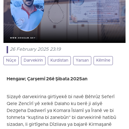
26 February 2025 23:19
Nûçe
Darvekirin
Kurdistan
Yarsan
Kêmîne
Hengaw; Çarşemî 26ê Şibata 2025an
Sizayê darvekirina girtiyekê bi navê Bêhrûz Seferî
Qele Zencîrî yê xelkê Dalaho ku berê ji aliyê
Dezgeha Dadwerî ya Komara Îslamî ya Îranê ve bi
tohmeta “kuştina bi zanebûn” bi darvekirinê hatibû
sizadan, li girtîgeha Dîzilava ya bajarê Kirmaşanê