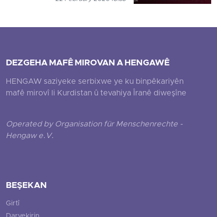
DEZGEHA MAFÊ MIROVAN A HENGAWÊ
HENGAW saziyeke serbixwe ye ku binpêkariyên
mafê mirovî li Kurdistan û tevahiya Îranê diweşîne
Operated by Organisation für Menschenrechte -
Hengaw e.V.
BEŞEKAN
Girtî
Darvekirin