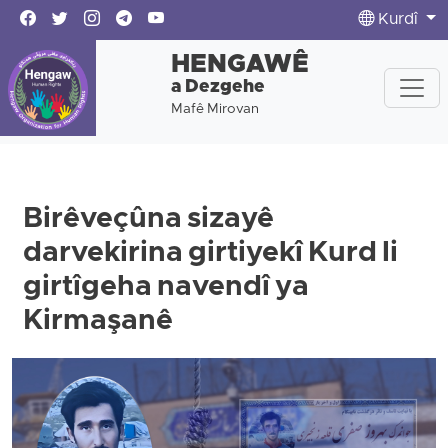
Kurdî
HENGAWÊ
a Dezgehe
Mafê Mirovan
Birêveçûna sizayê
darvekirina girtiyekî Kurd li
girtîgeha navendî ya
Kirmaşanê