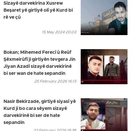
Sizayê darvekirina Xusrew
Beşaret yê girtiyê olî yê Kurd bi
rê ve çû
15 May 2024 20:03
Bokan; Mihemed Ferecî û Reûf
Şêxmeirûfî ji girtiyên tevgera Jin
Jiyan Azadî sizayê darvekirinê
bi ser wan de hate sepandin
25 February 2026 16:13
Nasir Bekirzade, girtiyê siyasî yê
Kurd ji bo cara sêyem sizayê
darvekirinê bi ser de hate
sepandin
22 February 2026 18:38