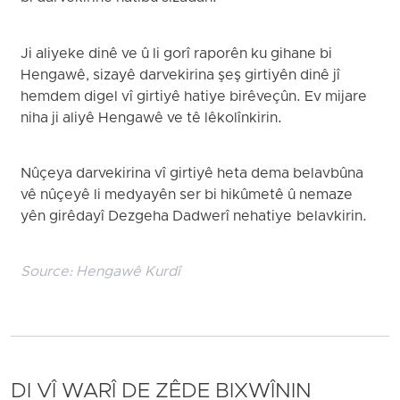
Ji aliyeke dinê ve û li gorî raporên ku gihane bi
Hengawê, sizayê darvekirina şeş girtiyên dinê jî
hemdem digel vî girtiyê hatiye birêveçûn. Ev mijare
niha ji aliyê Hengawê ve tê lêkolînkirin.
Nûçeya darvekirina vî girtiyê heta dema belavbûna
vê nûçeyê li medyayên ser bi hikûmetê û nemaze
yên girêdayî Dezgeha Dadwerî nehatiye belavkirin.
Source:
Hengawê Kurdî
DI VÎ WARÎ DE ZÊDE BIXWÎNIN