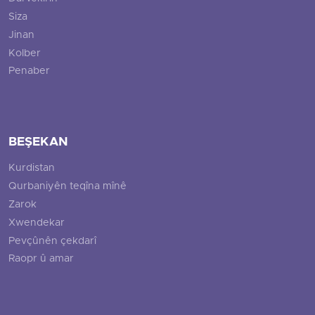
Siza
Jinan
Kolber
Penaber
BEŞEKAN
Kurdistan
Qurbaniyên teqîna mînê
Zarok
Xwendekar
Pevçûnên çekdarî
Raopr û amar