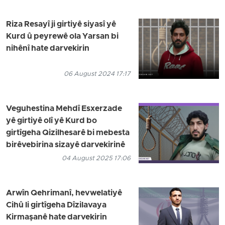
Riza Resayî ji girtiyê siyasî yê
Kurd û peyrewê ola Yarsan bi
nihênî hate darvekirin
06 August 2024 17:17
Veguhestina Mehdî Esxerzade
yê girtiyê olî yê Kurd bo
girtîgeha Qizilhesarê bi mebesta
birêvebirina sizayê darvekirinê
04 August 2025 17:06
Arwîn Qehrimanî, hevwelatiyê
Cihû li girtîgeha Dîzilavaya
Kirmaşanê hate darvekirin