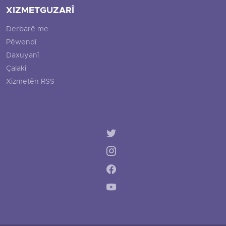
XIZMETGUZARÎ
Derbarê me
Pêwendî
Daxuyanî
Çalakî
Xizmetên RSS