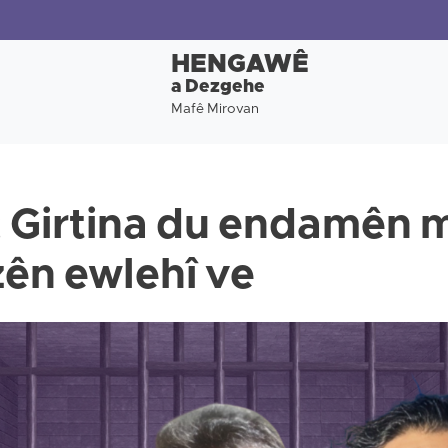
HENGAWÊ
a Dezgehe
Mafê Mirovan
 Girtina du endamên 
êzên ewlehî ve