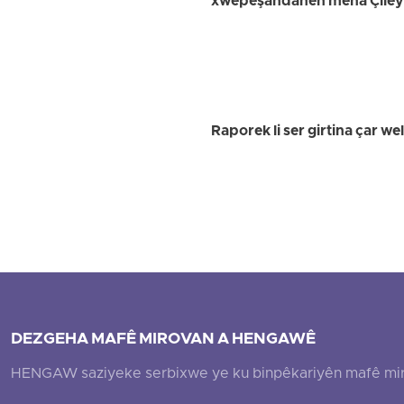
xwepêşandanên meha Çileyê 
Raporek li ser girtina çar 
DEZGEHA MAFÊ MIROVAN A HENGAWÊ
HENGAW saziyeke serbixwe ye ku binpêkariyên mafê mirovî