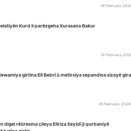
19 February 2026
 welatiyên Kurd li parêzgeha Xurasana Bakur
19 February 2026
dewamiya girtina Elî Bebrî û metirsiya sepandina sizayê gira
18 February 2026
digel rêûresma çileya Elîriza Seyidî ji qurbaniyê