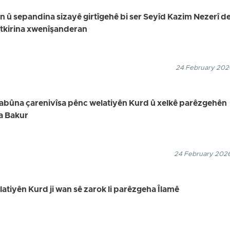
in û sepandina sizayê girtîgehê bi ser Seyîd Kazim Nezerî de,
utkirina xwenîşanderan
24 February 2026
uyabûna çarenivîsa pênc welatiyên Kurd û xelkê parêzgehên
a Bakur
24 February 2026
elatiyên Kurd ji wan sê zarok li parêzgeha Îlamê