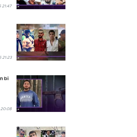
 21:47
 21:23
n bi
 20:08