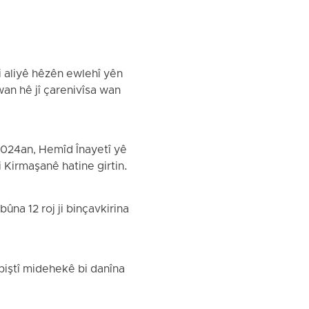
ji aliyê hêzên ewlehî yên
 wan hê jî çarenivîsa wan
2024an, Hemîd Înayetî yê
i Kirmaşanê hatine girtin.
ûna 12 roj ji binçavkirina
û piştî midehekê bi danîna