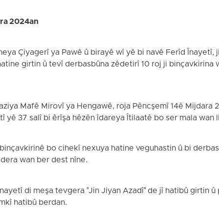
ara 2024an
neya Çiyagerî ya Pawê û birayê wî yê bi navê Ferîd Înayetî, 
atine girtin û tevî derbasbûna zêdetirî 10 roj ji binçavkirina
Saziya Mafê Mirovî ya Hengawê, roja Pêncşemî 14ê Mijdara 
î yê 37 salî bi êrîşa hêzên îdareya Îtilaatê bo ser mala wan l
 binçavkirinê bo cihekî nexuya hatine veguhastin û bi derbasb
dera wan ber dest nîne.
nayetî di meşa tevgera "Jin Jiyan Azadî" de jî hatibû girtin 
mkî hatibû berdan.