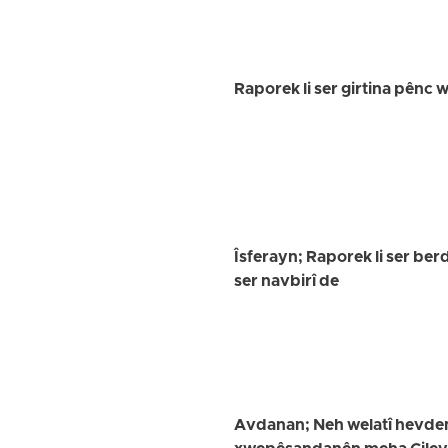
Raporek li ser girtina pênc
Îsferayn; Raporek li ser ber
ser navbirî de
Avdanan; Neh welatî hevdem 