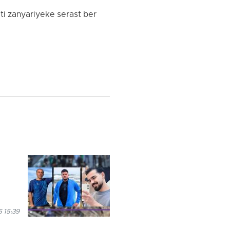
 ti zanyariyeke serast ber
 15:39