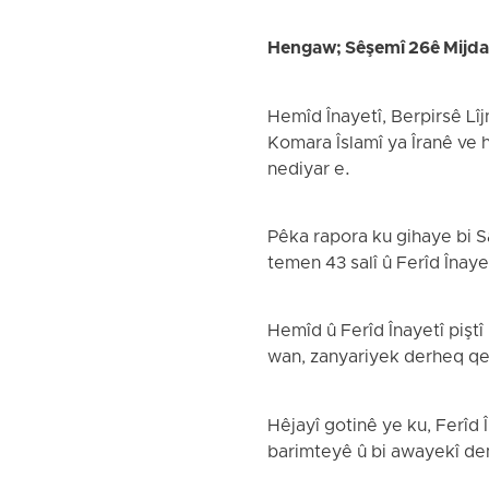
Hengaw; Sêşemî 26ê Mijd
Hemîd Înayetî, Berpirsê Lîj
Komara Îslamî ya Îranê ve h
nediyar e.
Pêka rapora ku gihaye bi 
temen 43 salî û Ferîd Înayet
Hemîd û Ferîd Înayetî piştî
wan, zanyariyek derheq qe
Hêjayî gotinê ye ku, Ferîd Î
barimteyê û bi awayekî de