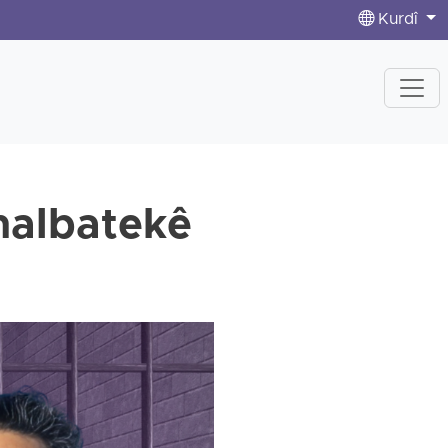
Kurdî
malbatekê