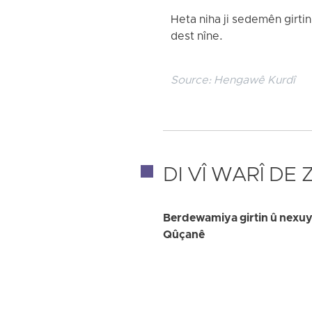
Heta niha ji sedemên girtin
dest nîne.
Source:
Hengawê Kurdî
DI VÎ WARÎ DE
Berdewamiya girtin û nexuya
Qûçanê