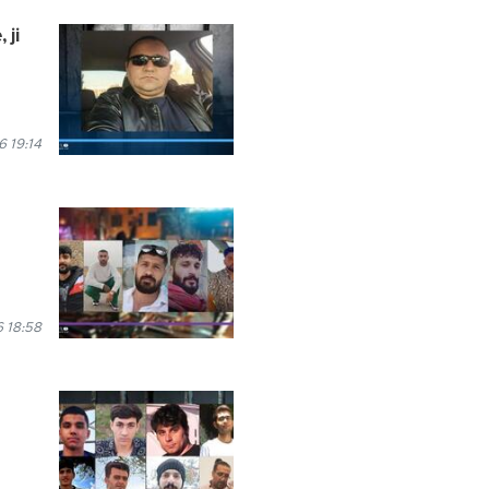
 ji
 19:14
 18:58