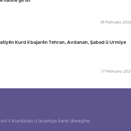
hatine girtin
18 February 2026
welatiyên Kurd li bajarên Tehran, Avdanan, Şabad û Urmiye
17 February 2026
 li Kurdistan û tevahiya Îranê diweşîne