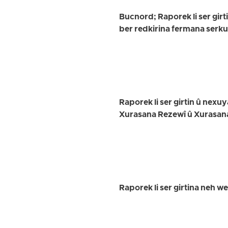
Bucnord; Raporek li ser girt
ber redkirina fermana serk
Raporek li ser girtin û nex
Xurasana Rezewî û Xurasan
Raporek li ser girtina neh w