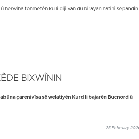
 û herwiha tohmetên ku li dijî van du birayan hatinî sepandin
 ZÊDE BIXWÎNIN
bûna çarenivîsa sê welatiyên Kurd li bajarên Bucnord û
25 February 2026