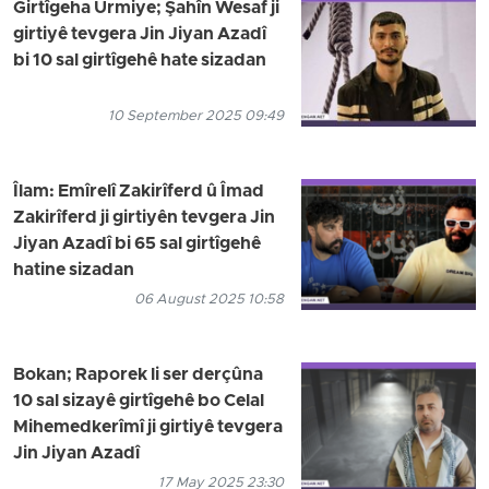
Girtîgeha Urmiye; Şahîn Wesaf ji
girtiyê tevgera Jin Jiyan Azadî
bi 10 sal girtîgehê hate sizadan
10 September 2025 09:49
Îlam: Emîrelî Zakirîferd û Îmad
Zakirîferd ji girtiyên tevgera Jin
Jiyan Azadî bi 65 sal girtîgehê
hatine sizadan
06 August 2025 10:58
Bokan; Raporek li ser derçûna
10 sal sizayê girtîgehê bo Celal
Mihemedkerîmî ji girtiyê tevgera
Jin Jiyan Azadî
17 May 2025 23:30