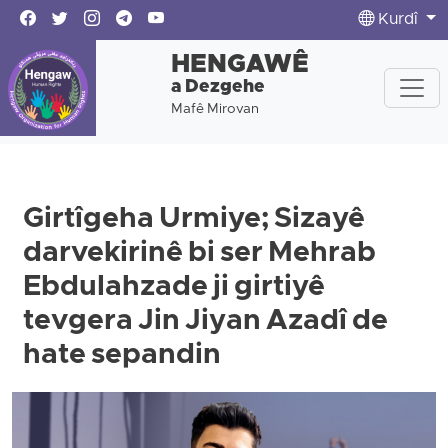
Kurdî
HENGAWÊ
a Dezgehe
Mafê Mirovan
Girtîgeha Urmiye; Sizayê
darvekirinê bi ser Mehrab
Ebdulahzade ji girtiyê
tevgera Jin Jiyan Azadî de
hate sepandin