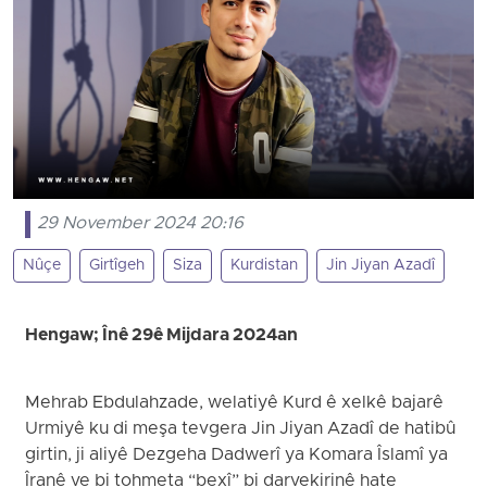
29 November 2024 20:16
Nûçe
Girtîgeh
Siza
Kurdistan
Jin Jiyan Azadî
Hengaw; Înê 29ê Mijdara 2024an
Mehrab Ebdulahzade, welatiyê Kurd ê xelkê bajarê
Urmiyê ku di meşa tevgera Jin Jiyan Azadî de hatibû
girtin, ji aliyê Dezgeha Dadwerî ya Komara Îslamî ya
Îranê ve bi tohmeta “bexî” bi darvekirinê hate