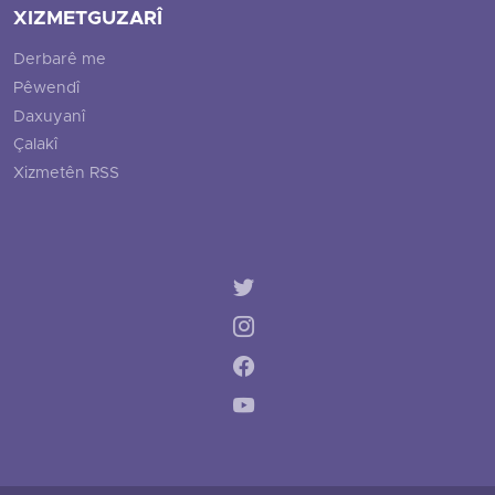
XIZMETGUZARÎ
Derbarê me
Pêwendî
Daxuyanî
Çalakî
Xizmetên RSS