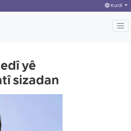
Kurdî
edî yê
atî sizadan