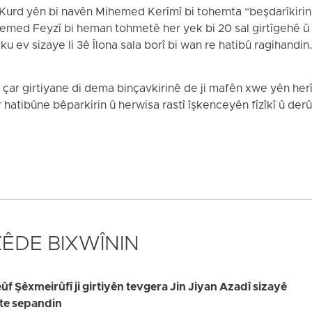
Kurd yên bi navên Mihemed Kerîmî bi tohemta “beşdarîkirin d
hemed Feyzî bi heman tohmetê her yek bi 20 sal girtîgehê û l
ku ev sizaye li 3ê Îlona sala borî bi wan re hatibû ragihandin
v çar girtiyane di dema binçavkirinê de ji mafên xwe yên her
 hatibûne bêparkirin û herwisa rastî îşkenceyên fîzîkî û derû
 ZÊDE BIXWÎNIN
 Şêxmeirûfî ji girtiyên tevgera Jin Jiyan Azadî sizayê
ate sepandin