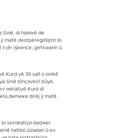
a Sinê, di halekê de
 ji mafê destpêregihîştin bi
 li jêr îşkence, gefxwarin û
ê Kurd yê 39 salî û xelkê
ya Sinê binçavkirî bûye,
 ev welatiyê Kurd di
eta demeke dirêj ji mafê
ve bi serokatiya dadwer
damê hatibû sizadan û ev