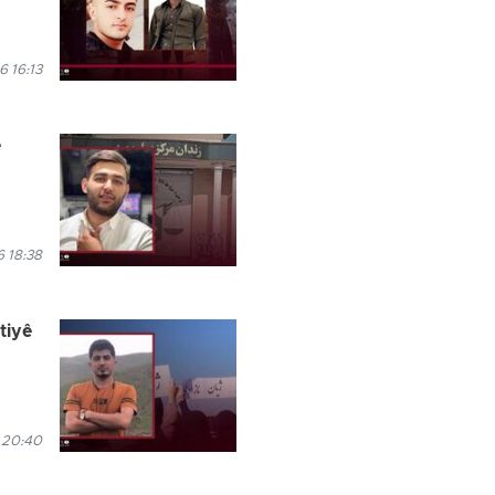
 16:13
e
 18:38
tiyê
 20:40