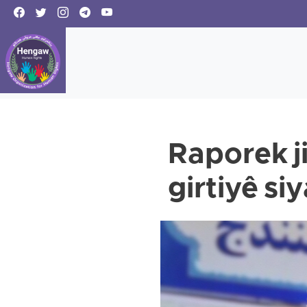
Raporek j
girtiyê si