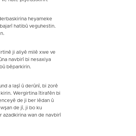
 ve hate piştrastkirin.
î derbaskirina heyameke
î bajarî hatibû veguhestin.
in.
rtinê ji aliyê milê xwe ve
ûna navbirî bi nesaxiya
tibû bêparkirin.
nd a laşî û derûnî, bi zorê
irin. Wergirtina îtirafên bi
enceyê de ji ber lêdan û
wşan de jî, ji bo ku
er azadkirina wan de navbirî