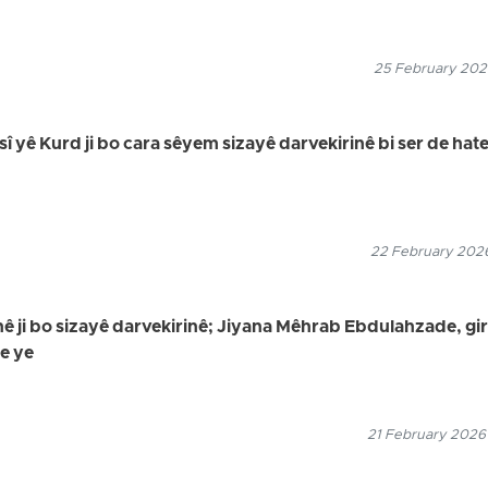
25 February 2026
sî yê Kurd ji bo cara sêyem sizayê darvekirinê bi ser de hat
22 February 2026
 ji bo sizayê darvekirinê; Jiyana Mêhrab Ebdulahzade, gir
de ye
21 February 2026