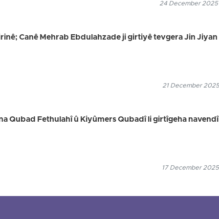
24 December 2025
irinê; Canê Mehrab Ebdulahzade ji girtiyê tevgera Jin Jiyan
21 December 2025
na Qubad Fethulahî û Kiyûmers Qubadî li girtîgeha navendî
17 December 2025