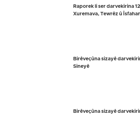
Raporek li ser darvekirina 12 
Xuremava, Tewrêz û Îsfaha
Birêveçûna sizayê darvekir
Sineyê
Birêveçûna sizayê darvekiri