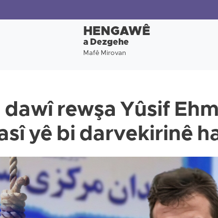
HENGAWÊ
a Dezgehe
Mafê Mirovan
i dawî rewşa Yûsif Ehm
yasî yê bi darvekirinê h