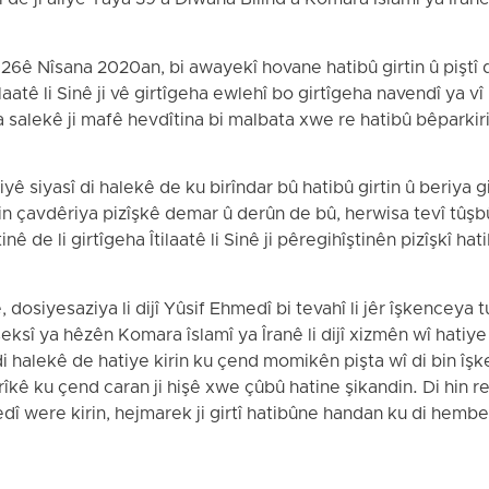
î de ji aliyê Taya 39 a Dîwana Bilind a Komara Îslamî ya Îranê
26ê Nîsana 2020an, bi awayekî hovane hatibû girtin û pişt
ilaatê li Sinê ji vê girtîgeha ewlehî bo girtîgeha navendî ya v
a salekê ji mafê hevdîtina bi malbata xwe re hatibû bêparkir
iyê siyasî di halekê de ku birîndar bû hatibû girtin û beriya gi
 bin çavdêriya pizîşkê demar û derûn de bû, herwisa tevî tûşb
inê de li girtîgeha Îtilaatê li Sinê ji pêregihîştinên pizîşkî ha
siyesaziya li dijî Yûsif Ehmedî bi tevahî li jêr îşkenceya tu
ksî ya hêzên Komara îslamî ya Îranê li dijî xizmên wî hatiye k
i halekê de hatiye kirin ku çend momikên pişta wî di bin îşk
îkê ku çend caran ji hişê xwe çûbû hatine şikandin. Di hin re
medî were kirin, hejmarek ji girtî hatibûne handan ku di hemb