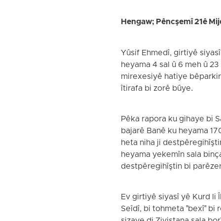
Hengaw; Pêncşemî 21ê Mi
Yûsif Ehmedî, girtiyê siyasî
heyama 4 sal û 6 meh û 23 r
mirexesiyê hatiye bêparkirin
îtirafa bi zorê bûye.
Pêka rapora ku gihaye bi S
bajarê Banê ku heyama 1700 
heta niha ji destpêregihîşt
heyama yekemîn sala binçav
destpêregihîştin bi parêzer
Ev girtiyê siyasî yê Kurd l
Seîdî, bi tohmeta "bexî" b