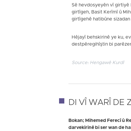
Sê hevdosyeyên vî girtiyê 
girtîgeh, Basit Kerîmî û Mi
girtîgehê hatibûne sizadan 
Hêjayî behskirinê ye ku, e
destpêregihîştin bi parêzer
Source:
Hengawê Kurdî
DI VÎ WARÎ DE
Bokan; Mihemed Ferecî û Reûf
darvekirinê bi ser wan de h