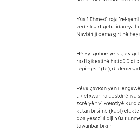
sizaye di Zivistana sala bor
Yûsif Ehmedî roja Yekşemî 
zêde li girtîgeha îdareya Ît
Navbirî ji dema girtinê hey
Hêjayî gotinê ye ku, ev girt
rastî şikestinê hatibû û di
“epîlepsî” (fê), di dema girt
Pêka çavkaniyên Hengawê, do
û gefxwarina destdirêjiya se
zorê yên vî welatiyê Kurd d
kutan bi sîmê (kabl) elekter
dosiyesazî li dijî Yûsif Eh
tawanbar bikin.