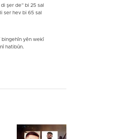
i şer de” bi 25 sal
i ser hev bi 65 sal
.
î bingehîn yên wekî
nî hatibûn.