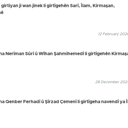
girtiyan ji wan jinek li girtîgehên Sarî, Îlam, Kirmaşan,
nê
12 February 2026
ina Nerîman Sûrî û Wîhan Şahmihemedî li girtîgehên Kirmaş
28 December 2025
na Qenber Ferhadî û Şîrzad Çemenî li girtîgeha navendî ya 