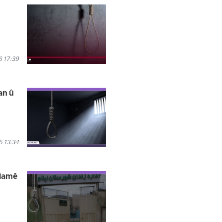
 17:39
an û
 13:34
Îlamê