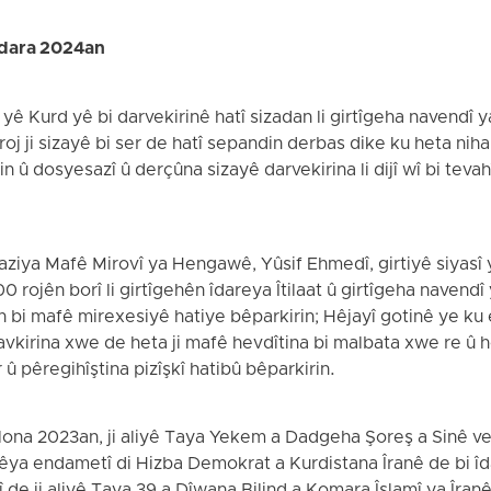
jdara 2024an
 yê Kurd yê bi darvekirinê hatî sizadan li girtîgeha navendî y
oj ji sizayê bi ser de hatî sepandin derbas dike ku heta niha
 û dosyesazî û derçûna sizayê darvekirina li dijî wî bi tevahî
aziya Mafê Mirovî ya Hengawê, Yûsif Ehmedî, girtiyê siyasî y
rojên borî li girtîgehên îdareya Îtilaat û girtîgeha navendî 
in bi mafê mirexesiyê hatiye bêparkirin; Hêjayî gotinê ye ku
kirina xwe de heta ji mafê hevdîtina bi malbata xwe re û h
 û pêregihîştina pizîşkî hatibû bêparkirin.
i Îlona 2023an, ji aliyê Taya Yekem a Dadgeha Şoreş a Sinê 
i rêya endametî di Hizba Demokrat a Kurdistana Îranê de bi î