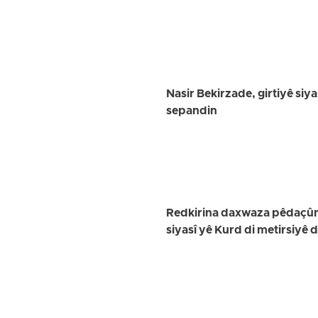
Nasir Bekirzade, girtiyê siya
sepandin
Redkirina daxwaza pêdaçûnê
siyasî yê Kurd di metirsiyê 