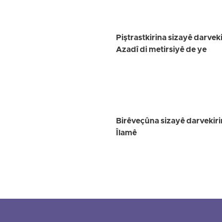
Piştrastkirina sizayê darvek
Azadî di metirsiyê de ye
Birêveçûna sizayê darvekiri
Îlamê