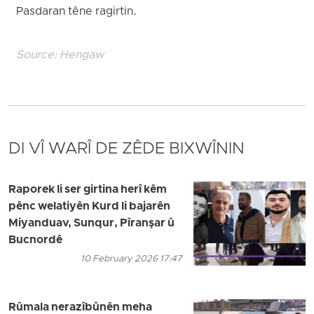
Pasdaran têne ragirtin.
Source:
Hengaw
DI VÎ WARÎ DE ZÊDE BIXWÎNIN
Raporek li ser girtina herî kêm
pênc welatiyên Kurd li bajarên
Miyanduav, Sunqur, Pîranşar û
Bucnordê
10 February 2026 17:47
Rûmala nerazîbûnên meha