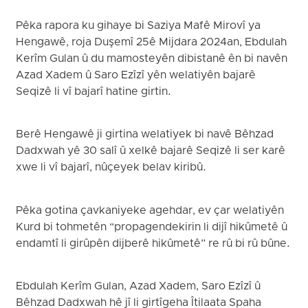
Pêka rapora ku gihaye bi Saziya Mafê Mirovî ya
Hengawê, roja Duşemî 25ê Mijdara 2024an, Ebdulah
Kerîm Gulan û du mamosteyên dibistanê ên bi navên
Azad Xadem û Saro Ezîzî yên welatiyên bajarê
Seqizê li vî bajarî hatine girtin.
Berê Hengawê ji girtina welatiyek bi navê Bêhzad
Dadxwah yê 30 salî û xelkê bajarê Seqizê li ser karê
xwe li vî bajarî, nûçeyek belav kiribû.
Pêka gotina çavkaniyeke agehdar, ev çar welatiyên
Kurd bi tohmetên “propagendekirin li dijî hikûmetê û
endamtî li girûpên dijberê hikûmetê” re rû bi rû bûne.
Ebdulah Kerîm Gulan, Azad Xadem, Saro Ezîzî û
Bêhzad Dadxwah hê jî li girtîgeha Îtilaata Spaha