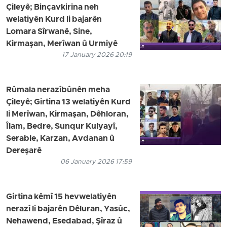
Çileyê; Binçavkirina neh
welatiyên Kurd li bajarên
Lomara Sîrwanê, Sine,
Kirmaşan, Merîwan û Urmiyê
17 January 2026 20:19
Rûmala nerazîbûnên meha
Çileyê; Girtina 13 welatiyên Kurd
li Merîwan, Kirmaşan, Dêhloran,
Îlam, Bedre, Sunqur Kulyayî,
Serable, Karzan, Avdanan û
Dereşarê
06 January 2026 17:59
Girtina kêmî 15 hevwelatiyên
nerazî li bajarên Dêluran, Yasûc,
Nehawend, Esedabad, Şîraz û