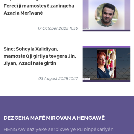
Ferecî ji mamosteyê zanîngeha
Azad a Merîwanê
17 October 2025 11:55
Sine; Soheyla Xalidiyan,
mamoste û ji girtiya tevgera Jin,
Jiyan, Azadî hate girtin
03 August 2025 10:17
DEZGEHA MAFÊ MIROVAN A HENGAWÊ
HENGAW saziyeke serbixwe ye ku binpêkariyên