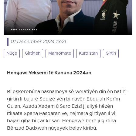
01 December 2024 13:21
Nûçe
Girtîgeh
Mamomste
Kurdistan
Girtin
Hengaw; Yekşemî 1ê Kanûna 2024an
Bi eşkerebûna nasnameya sê welatiyên din ên hatinî
girtin li bajarê Seqizê yên bi navên Ebdulah Kerîm
Gulan, Azada Xadem û Saro Ezîzî ji aliyê hêzên
Îtilaata Spaha Pasdaran ve, hejmara girtiyan li vî
bajarî giha bi çar kesan. Hengawê berê ji girtina
Bêhzad Dadxwah nûçeyek belav kiribû.