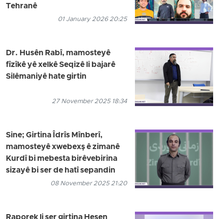
Tehranê
01 January 2026 20:25
Dr. Husên Rabî, mamosteyê
fîzîkê yê xelkê Seqizê li bajarê
Silêmaniyê hate girtin
27 November 2025 18:34
Sine; Girtina Îdrîs Mînberî,
mamosteyê xwebexş ê zimanê
Kurdî bi mebesta birêvebirina
sizayê bi ser de hatî sepandin
08 November 2025 21:20
Raporek li ser girtina Hesen