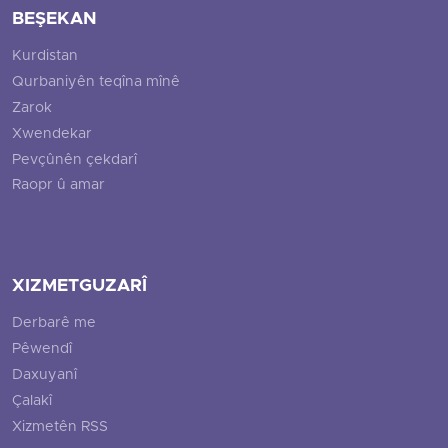
BEŞEKAN
Kurdistan
Qurbaniyên teqîna mînê
Zarok
Xwendekar
Pevçûnên çekdarî
Raopr û amar
XIZMETGUZARÎ
Derbarê me
Pêwendî
Daxuyanî
Çalakî
Xizmetên RSS