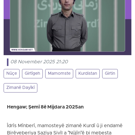
08 November 2025 21:20
Nûçe
Girtîgeh
Mamomste
Kurdistan
Girtin
Zimanê Dayîkî
Hengaw; Şemî 8ê Mijdara 2025an
Îdrîs Mînberî, mamosteyê zimanê Kurdî û ji endamê
Birêveberiya Saziya Sivîl a "Nûjîn"ê bi mebesta