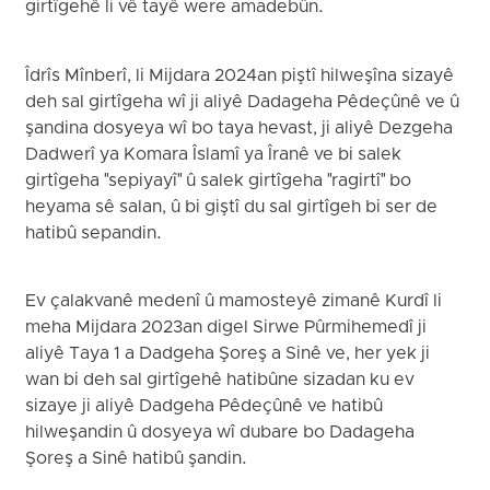
girtîgehê li vê tayê were amadebûn.
Îdrîs Mînberî, li Mijdara 2024an piştî hilweşîna sizayê
deh sal girtîgeha wî ji aliyê Dadageha Pêdeçûnê ve û
şandina dosyeya wî bo taya hevast, ji aliyê Dezgeha
Dadwerî ya Komara Îslamî ya Îranê ve bi salek
girtîgeha "sepiyayî" û salek girtîgeha "ragirtî" bo
heyama sê salan, û bi giştî du sal girtîgeh bi ser de
hatibû sepandin.
Ev çalakvanê medenî û mamosteyê zimanê Kurdî li
meha Mijdara 2023an digel Sirwe Pûrmihemedî ji
aliyê Taya 1 a Dadgeha Şoreş a Sinê ve, her yek ji
wan bi deh sal girtîgehê hatibûne sizadan ku ev
sizaye ji aliyê Dadgeha Pêdeçûnê ve hatibû
hilweşandin û dosyeya wî dubare bo Dadageha
Şoreş a Sinê hatibû şandin.