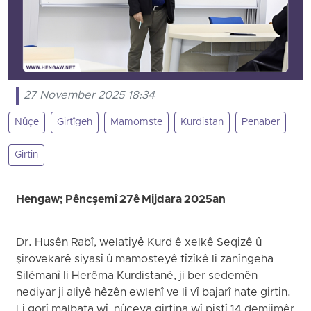
27 November 2025 18:34
Nûçe
Girtîgeh
Mamomste
Kurdistan
Penaber
Girtin
Hengaw; Pêncşemî 27ê Mijdara 2025an
Dr. Husên Rabî, welatiyê Kurd ê xelkê Seqizê û
şirovekarê siyasî û mamosteyê fîzîkê li zanîngeha
Silêmanî li Herêma Kurdistanê, ji ber sedemên
nediyar ji aliyê hêzên ewlehî ve li vî bajarî hate girtin.
Li gorî malbata wî, nûçeya girtina wî piştî 14 demjimêr