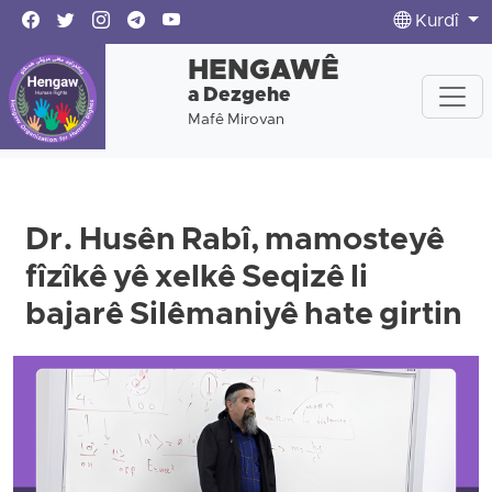
Kurdî
HENGAWÊ
a Dezgehe
Mafê Mirovan
Dr. Husên Rabî, mamosteyê
fîzîkê yê xelkê Seqizê li
bajarê Silêmaniyê hate girtin