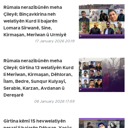
Rûmala nerazîbûnên meha
Çileyê; Binçavkirina neh
welatiyên Kurd li bajarên
Lomara Sîrwanê, Sine,
Kirmaşan, Merîwan û Urmiyê
17 January 2026 20:19
Rûmala nerazîbûnên meha
Çileyê; Girtina 13 welatiyên Kurd
li Merîwan, Kirmaşan, Dêhloran,
Îlam, Bedre, Sunqur Kulyayî,
Serable, Karzan, Avdanan û
Dereşarê
06 January 2026 17:59
Girtina kêmî 15 hevwelatiyên