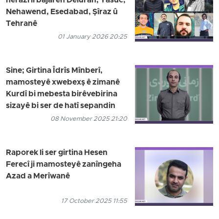
nerazî li bajarên Dêluran, Yasûc,
Nehawend, Esedabad, Şîraz û
Tehranê
01 January 2026 20:25
Sine; Girtina Îdrîs Mînberî,
mamosteyê xwebexş ê zimanê
Kurdî bi mebesta birêvebirina
sizayê bi ser de hatî sepandin
08 November 2025 21:20
Raporek li ser girtina Hesen
Ferecî ji mamosteyê zanîngeha
Azad a Merîwanê
17 October 2025 11:55