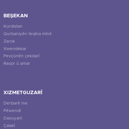
BEŞEKAN
Kurdistan
Qurbaniyên teqîna mînê
Zarok
Xwendekar
Pevçûnên çekdarî
Raopr û amar
XIZMETGUZARÎ
Derbarê me
Pêwendî
Daxuyanî
Çalakî