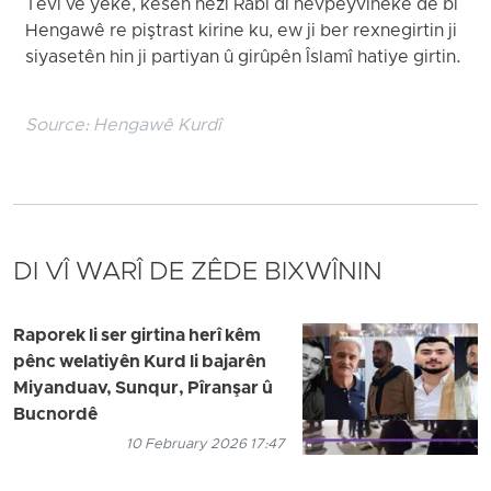
Tevî vê yekê, kesên nêzî Rabî di hevpeyvînekê de bi
Hengawê re piştrast kirine ku, ew ji ber rexnegirtin ji
siyasetên hin ji partiyan û girûpên Îslamî hatiye girtin.
Source:
Hengawê Kurdî
DI VÎ WARÎ DE ZÊDE BIXWÎNIN
Raporek li ser girtina herî kêm
pênc welatiyên Kurd li bajarên
Miyanduav, Sunqur, Pîranşar û
Bucnordê
10 February 2026 17:47