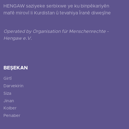
HENGAW saziyeke serbixwe ye ku binpêkariyên
mafê mirovî li Kurdistan û tevahiya Îranê diweşîne
Operated by Organisation für Menschenrechte -
Hengaw e.V.
BEŞEKAN
Girtî
Darvekirin
Siza
Jinan
Kolber
Penaber