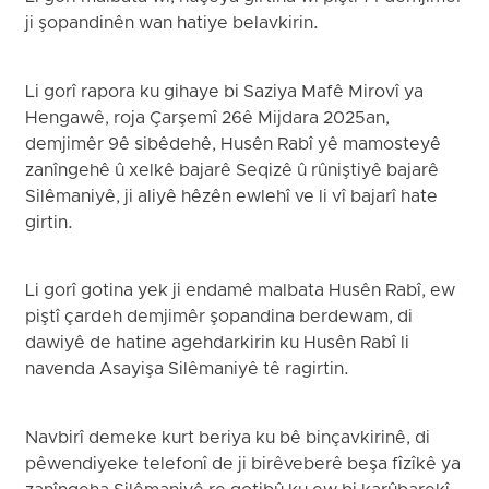
ji şopandinên wan hatiye belavkirin.
Li gorî rapora ku gihaye bi Saziya Mafê Mirovî ya
Hengawê, roja Çarşemî 26ê Mijdara 2025an,
demjimêr 9ê sibêdehê, Husên Rabî yê mamosteyê
zanîngehê û xelkê bajarê Seqizê û rûniştiyê bajarê
Silêmaniyê, ji aliyê hêzên ewlehî ve li vî bajarî hate
girtin.
Li gorî gotina yek ji endamê malbata Husên Rabî, ew
piştî çardeh demjimêr şopandina berdewam, di
dawiyê de hatine agehdarkirin ku Husên Rabî li
navenda Asayişa Silêmaniyê tê ragirtin.
Navbirî demeke kurt beriya ku bê binçavkirinê, di
pêwendiyeke telefonî de ji birêveberê beşa fîzîkê ya