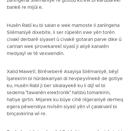
zanîngeha Silêmaniyê re gotibû ku ew bi karûbarekî
bankê re mijûl e.
Husên Rabî ku bi salan e wek mamoste li zanîngeha
Silêmaniyê dixebite, li ser rûpelên xwe yên torên
civakî derbarê siyaset û civakê gotaran parve dike û
carinan wek şirovekarekî siyasî ji aliyê kanalên
medyayî ve tê vexwendin.
Xalid Mawetî, Birêveberê Asayişa Silêmaniyê, bêyî
îşarekirin bi hûrdekariyan di hevpeyvînekê de gotiye
ku, Husên Rabî ji ber sikalayekê ku li dijî wî bi
sedema "tawanên elektronîk" hatibû tomarkirin,
hatiye girtin. Mijarek ku bûye cihê nîgeraniyê derheq
egera pêwendiya nivîsên siyasî yên vî çalakvanî bi
binçavkirina wî re.