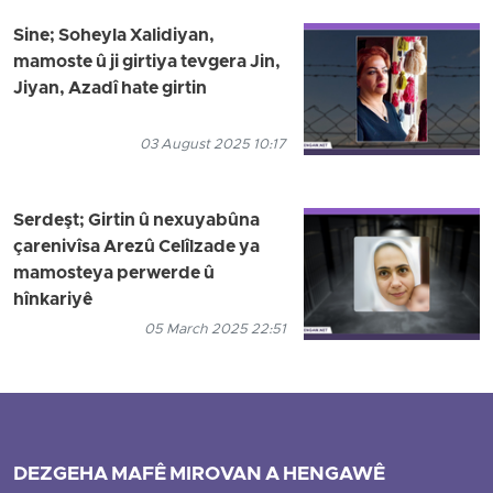
Sine; Soheyla Xalidiyan,
mamoste û ji girtiya tevgera Jin,
Jiyan, Azadî hate girtin
03 August 2025 10:17
Serdeşt; Girtin û nexuyabûna
çarenivîsa Arezû Celîlzade ya
mamosteya perwerde û
hînkariyê
05 March 2025 22:51
DEZGEHA MAFÊ MIROVAN A HENGAWÊ