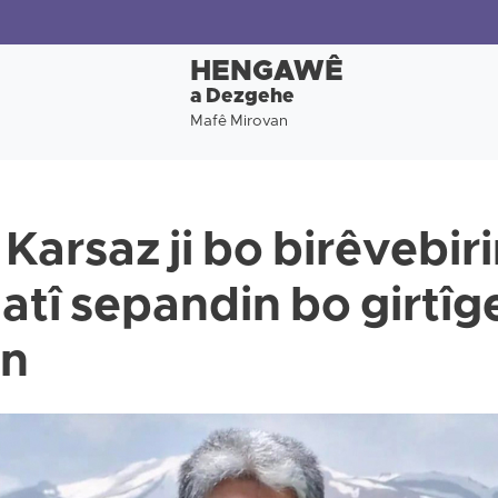
HENGAWÊ
a Dezgehe
Mafê Mirovan
s Karsaz ji bo birêvebir
hatî sepandin bo girtî
in