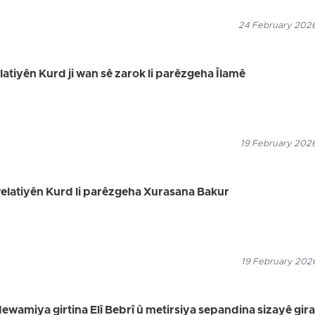
24 February 2026
elatiyên Kurd ji wan sê zarok li parêzgeha Îlamê
19 February 2026
 welatiyên Kurd li parêzgeha Xurasana Bakur
19 February 2026
dewamiya girtina Elî Bebrî û metirsiya sepandina sizayê gira