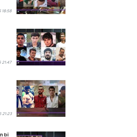
 18:58
 21:47
 21:23
n bi