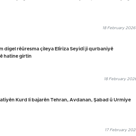
18 February 2026
digel rêûresma çileya Elîriza Seyidî ji qurbaniyê
hatine girtin
18 February 2026
welatiyên Kurd li bajarên Tehran, Avdanan, Şabad û Urmiye
17 February 2026