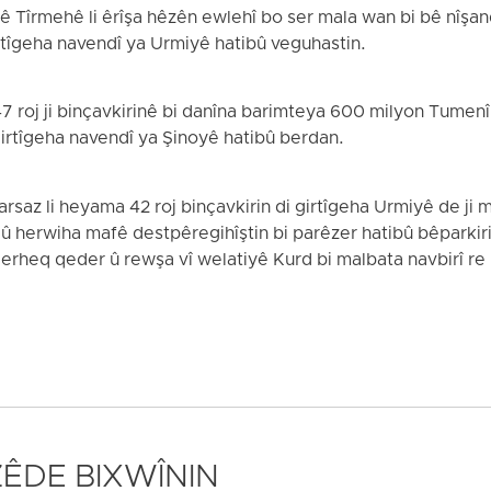
 3ê Tîrmehê li êrîşa hêzên ewlehî bo ser mala wan bi bê nîş
irtîgeha navendî ya Urmiyê hatibû veguhastin.
 47 roj ji binçavkirinê bi danîna barimteya 600 milyon Tumen
irtîgeha navendî ya Şinoyê hatibû berdan.
Karsaz li heyama 42 roj binçavkirin di girtîgeha Urmiyê de ji
 û herwiha mafê destpêregihîştin bi parêzer hatibû bêparkiri
erheq qeder û rewşa vî welatiyê Kurd bi malbata navbirî re 
 ZÊDE BIXWÎNIN