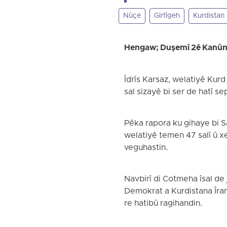
Nûçe
Girtîgeh
Kurdistan
Hengaw; Duşemî 2ê Kanû
Îdrîs Karsaz, welatiyê Kur
sal sizayê bi ser de hatî s
Pêka rapora ku gihaye bi 
welatiyê temen 47 salî û xe
veguhastin.
Navbirî di Cotmeha îsal de 
Demokrat a Kurdistana Îranê
re hatibû ragihandin.