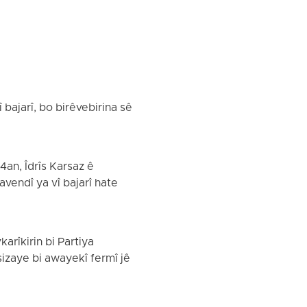
bajarî, bo birêvebirina sê
an, Îdrîs Karsaz ê
avendî ya vî bajarî hate
arîkirin bi Partiya
sizaye bi awayekî fermî jê