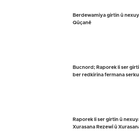
Berdewamiya girtin û nexuya
Qûçanê
Bucnord; Raporek li ser girt
ber redkirina fermana serk
Raporek li ser girtin û nex
Xurasana Rezewî û Xurasan