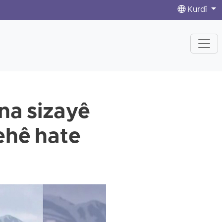
Kurdî
ina sizayê
gehê hate