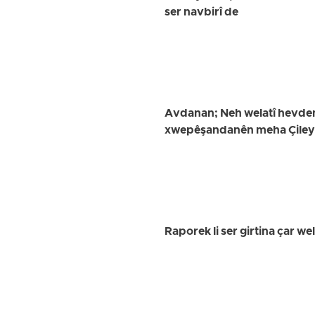
ser navbirî de
Avdanan; Neh welatî hevdem 
xwepêşandanên meha Çileyê 
Raporek li ser girtina çar 