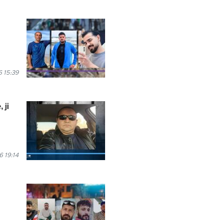
 15:39
 ji
 19:14