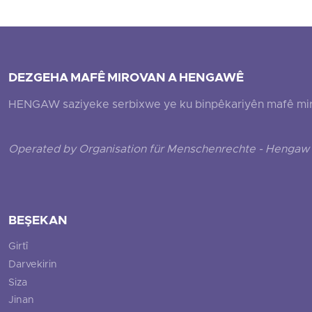
DEZGEHA MAFÊ MIROVAN A HENGAWÊ
HENGAW saziyeke serbixwe ye ku binpêkariyên mafê mirovî
Operated by Organisation für Menschenrechte - Hengaw 
BEŞEKAN
Girtî
Darvekirin
Siza
Jinan