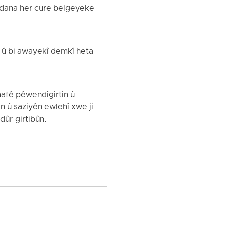
andana her cure belgeyeke
î û bi awayekî demkî heta
 mafê pêwendîgirtin û
n û saziyên ewlehî xwe ji
dûr girtibûn.