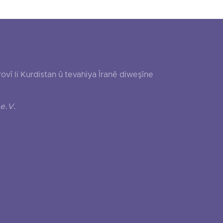
 li Kurdistan û tevahiya Îranê diweşîne
e.V.