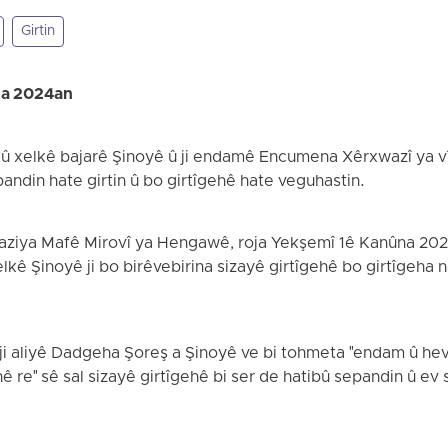
Girtin
na 2024an
d û xelkê bajarê Şinoyê û ji endamê Encumena Xêrxwazî ya vî 
epandin hate girtin û bo girtîgehê hate veguhastin.
Saziya Mafê Mirovî ya Hengawê, roja Yekşemî 1ê Kanûna 2024
lkê Şinoyê ji bo birêvebirina sizayê girtîgehê bo girtîgeha n
ji aliyê Dadgeha Şoreş a Şinoyê ve bi tohmeta "endam û hevk
 re" sê sal sizayê girtîgehê bi ser de hatibû sepandin û ev 