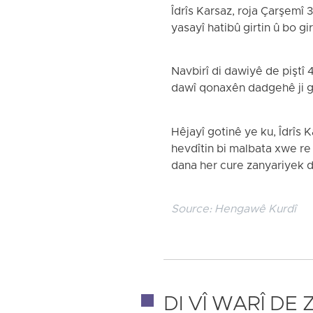
Îdrîs Karsaz, roja Çarşemî
yasayî hatibû girtin û bo g
Navbirî di dawiyê de piştî
dawî qonaxên dadgehê ji g
Hêjayî gotinê ye ku, Îdrîs 
hevdîtin bi malbata xwe re
dana her cure zanyariyek d
Source:
Hengawê Kurdî
DI VÎ WARÎ DE