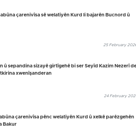
bûna çarenivîsa sê welatiyên Kurd li bajarên Bucnord û
25 February 2026
in û sepandina sizayê girtîgehê bi ser Seyîd Kazim Nezerî de,
utkirina xwenîşanderan
24 February 2026
uyabûna çarenivîsa pênc welatiyên Kurd û xelkê parêzgehên
a Bakur