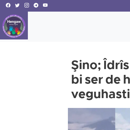
Şino; Îdrî
bi ser de 
veguhast