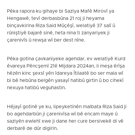
Pêka rapora ku gihaye bi Saziya Mafê Mirovî ya
Hengawê, tevî derbasbûna 21 roj ji heyama
binçavkirina Riza Said Mûçêşî, welatiyê 37 salî û
rûniştiyê bajarê sinê, heta nina ti zanyariyek ji
çarenivîs û rewşa wî ber dest nîne.
Pêka gotina çavkaniyeke agehdar, ev welatiyê Kurd
êvareya Pêncşemî 21ê Mijdara 2024an, li meşa êrîşa
hêzên kinc şexsî yên îdareya Îtilaatê bo ser mala wî
bi bê hebûna belgên yasayî hatibû girtin û bo cihekî
nexuya hatibû veguhastin.
Hêjayî gotinê ye ku, lipeyketinên malbata Riza Said ji
bo agehdarbûn ji çarenivîsa wî bê encam maye û
saziyên ewlehî xwe ji dane her cure bersivekê di vê
derbarê de dûr digirin.