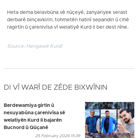
Heta dema belavbûna vê nûçeyê, zanyariyek serast
derbarê binçavkirin, tohmetên hatinî sepandin û cihê
ragirtin û çarenivîsa vî welatiyê Kurd li ber dest nîne.
Source:
Hengawê Kurdî
DI VÎ WARÎ DE ZÊDE BIXWÎNIN
Berdewamiya girtin û
nexuyabûna çarenivîsa sê
welatiyên Kurd li bajarên
Bucnord û Qûçanê
25 February 2026 15:39