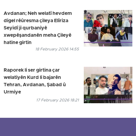
Avdanan; Neh welatî hevdem
digel rêûresma çileya Elîriza
Seyidî ji qurbaniyê
xwepêşandanên meha Çileyê
hatine girtin
18 February 2026 14:55
Raporek li ser girtina çar
welatiyên Kurd li bajarên
Tehran, Avdanan, Şabad û
Urmiye
17 February 2026 18:21