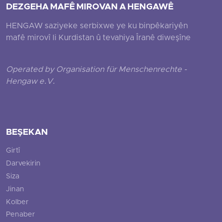
DEZGEHA MAFÊ MIROVAN A HENGAWÊ
HENGAW saziyeke serbixwe ye ku binpêkariyên
mafê mirovî li Kurdistan û tevahiya Îranê diweşîne
Operated by Organisation für Menschenrechte -
Hengaw e.V.
BEŞEKAN
Girtî
Darvekirin
Siza
Jinan
Kolber
Penaber