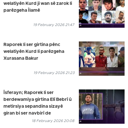
welatiyên Kurd ji wan sê zarok li
parêzgeha Îlamê
19 February 2026 21:47
Raporek li ser girtina pênc
welatiyên Kurd li parêzgeha
Xurasana Bakur
19 February 2026 21:23
Îsferayn; Raporek li ser
berdewamiya girtina Elî Bebrî û
metirsiya sepandina sizayê
giran bi ser navbirî de
18 February 2026 20:08