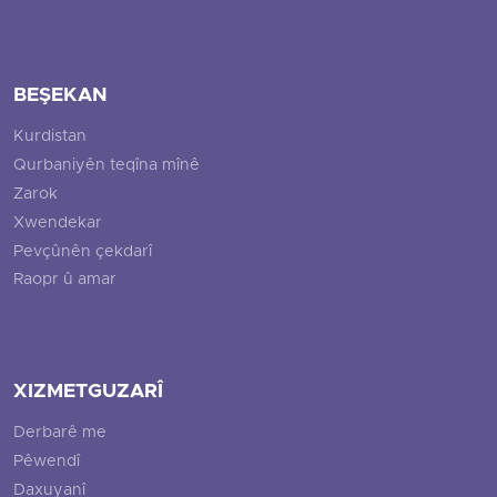
BEŞEKAN
Kurdistan
Qurbaniyên teqîna mînê
Zarok
Xwendekar
Pevçûnên çekdarî
Raopr û amar
XIZMETGUZARÎ
Derbarê me
Pêwendî
Daxuyanî