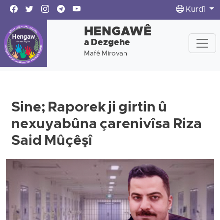
Kurdî
HENGAWÊ
a Dezgehe
Mafê Mirovan
Sine; Raporek ji girtin û
nexuyabûna çarenivîsa Riza
Said Mûçêşî