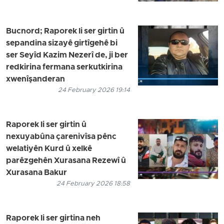
Bucnord; Raporek li ser girtin û
sepandina sizayê girtîgehê bi
ser Seyîd Kazim Nezerî de, ji ber
redkirina fermana serkutkirina
xwenîşanderan
24 February 2026 19:14
Raporek li ser girtin û
nexuyabûna çarenivîsa pênc
welatiyên Kurd û xelkê
parêzgehên Xurasana Rezewî û
Xurasana Bakur
24 February 2026 18:58
Raporek li ser girtina neh