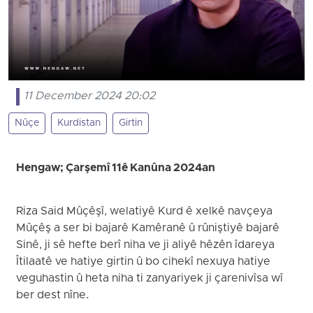
11 December 2024 20:02
Nûçe
Kurdistan
Girtin
Hengaw; Çarşemî 11ê Kanûna 2024an
Riza Said Mûçêşî, welatiyê Kurd ê xelkê navçeya
Mûçêş a ser bi bajarê Kamêranê û rûniştiyê bajarê
Sinê, ji sê hefte berî niha ve ji aliyê hêzên îdareya
Îtilaatê ve hatiye girtin û bo cihekî nexuya hatiye
veguhastin û heta niha ti zanyariyek ji çarenivîsa wî
ber dest nîne.