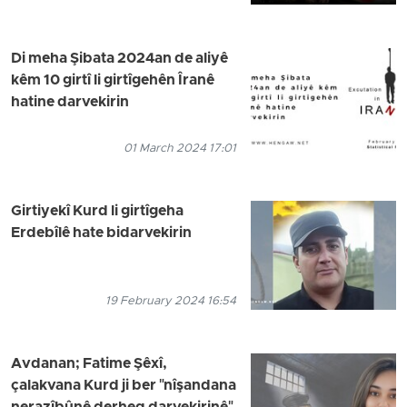
Di meha Şibata 2024an de aliyê
kêm 10 girtî li girtîgehên Îranê
hatine darvekirin
01 March 2024 17:01
Girtiyekî Kurd li girtîgeha
Erdebîlê hate bidarvekirin
19 February 2024 16:54
Avdanan; Fatime Şêxî,
çalakvana Kurd ji ber "nîşandana