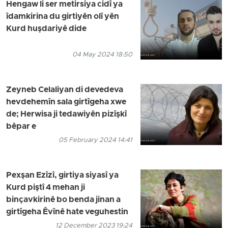
Hengaw li ser metirsiya cidî ya
îdamkirina du girtiyên olî yên
Kurd huşdariyê dide
04 May 2024 18:50
Zeyneb Celaliyan di devedeva
hevdehemîn sala girtîgeha xwe
de; Herwisa ji tedawiyên pizîşkî
bêpar e
05 February 2024 14:41
Pexşan Ezîzî, girtiya siyasî ya
Kurd piştî 4 mehan ji
binçavkirinê bo benda jinan a
girtîgeha Êvînê hate veguhestin
12 December 2023 19:24