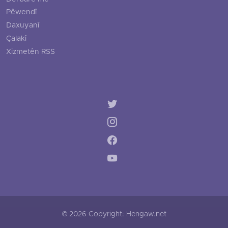
Pêwendî
Daxuyanî
Çalakî
Xizmetên RSS
© 2026 Copyright: Hengaw.net