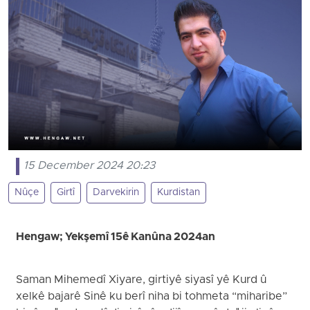
15 December 2024 20:23
Nûçe
Girtî
Darvekirin
Kurdistan
Hengaw; Yekşemî 15ê Kanûna 2024an
Saman Mihemedî Xiyare, girtiyê siyasî yê Kurd û
xelkê bajarê Sinê ku berî niha bi tohmeta “miharibe”