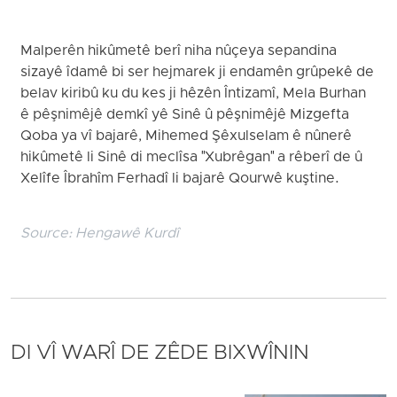
Malperên hikûmetê berî niha nûçeya sepandina
sizayê îdamê bi ser hejmarek ji endamên grûpekê de
belav kiribû ku du kes ji hêzên Întizamî, Mela Burhan
ê pêşnimêjê demkî yê Sinê û pêşnimêjê Mizgefta
Qoba ya vî bajarê, Mihemed Şêxulselam ê nûnerê
hikûmetê li Sinê di meclîsa "Xubrêgan" a rêberî de û
Xelîfe Îbrahîm Ferhadî li bajarê Qourwê kuştine.
Source:
Hengawê Kurdî
DI VÎ WARÎ DE ZÊDE BIXWÎNIN