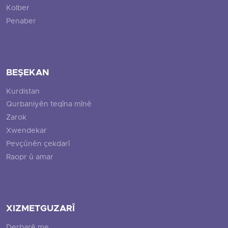
Kolber
Penaber
BEŞEKAN
Kurdistan
Qurbaniyên teqîna mînê
Zarok
Xwendekar
Pevçûnên çekdarî
Raopr û amar
XIZMETGUZARÎ
Derbarê me