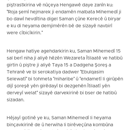
piştrastkirina vê nûçeya Hengawê daye zanîn ku:
"Roja şemî hejmarek ji endamên malbata Mihemedî ji
bo dawî hevdîtina digel Saman çûne Kerecê û biryar
e ku di heyama demjimêrên bê de sizayê navbirî
were cîbicîkirin."
Hengaw hatiye agehdarkirin ku, Saman Mihemedî 15
sal berî niha ji aliyê hêzên Wezareta Îtilaatê ve hatibû
girtin û piştre ji aliyê Taya 15 a Dadgeha Şoreş a
Tehranê ve bi serokatiya dadwer "Ebulqasim
Selewatî" bi tohmeta "miharibe" û "endametî li girûpên
dijî şoreşê yên girêdayî bi dezgehên Îtilaatî yên
derveyî welat" sizayê darvekirinê bi bser de hatibû
sizadan.
Hêjayî gotinê ye ku, Saman Mihemedî li heyama
binçavkirinê de û herwiha li birêveçûna kombûna