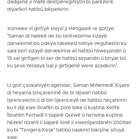
dadgehê ji mafê destpêregihîştin bi parêzerê
diyarîkirî hatibû bêparkirin.
Xizmeke vî girtiyê siaysî ji Hengawê re gotiye;
"Saman di halekê de bo birêvebirina sizayê
darvekirnê bo odeya takekesî hatiye veguhastin ku
sala borî sizayê darvekirina wî hatibû hilweşandin û
15 sal girtîgeh bi ser de hatibû sepandin û biryar bû
ku şeva Yeldaya îsal ji girtîgehê were azadkirin".
Li gorî çavkaniyên agehdar, Saman Mihemedî Xiyare
di heyama binçavkirinê de bi dijwarî hatibû
îşkencekirin û di bin îşkenceyê de hatibû neçarkirin
ku li dijî xwe îtirafên bi zorê bike û kuştina Xelîfe
Îbrahîm Ferhadî li bajarê Qurwê û herwiha kuştina
hêzekî nizamî li bajarê Sinê li xwenîşandanên 2009an
ku bi "Tevgera Kesk" hatibû naskirin bikişîne situyê
xwe.