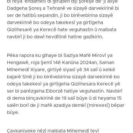
bi rêya "endametî di girûpên dijî şoreşê de" ji aliyê
Dadgeha Şoreş a Tehranê ve sizayê darvekirinê bi
ser de hatibû sepandin, ji bo birêvebirina sizayê
darvekirinê bo odeya takekesî ya girtîgeha
Qizilhesarê ya Kerecê hate veguhastin û malbata
navbirî ji bo dawî hevdîtinê hatine gazîkirin.
Pêka rapora ku gihaye bi Saziya Mafê Mirovî ya
Hengawê, roja Şemî 14ê Kanûna 2024an, Saman
Mihemedî Xiyare, girtiyê siyasî yê 34 salî û xelkê
bajarê Sinê ji bo birêvebirina sizayê darvekirinê bo
odeya takekesî ya girtîgeha Qizilhesara Kerecê yê
ser bi parêzgeha Elborzê hatiye veguhastin. Navbirî
di dema binçavkirinê de 19 salî bûye û di heyama 15
salên borî de ji mafê azadiya demkî (mirexesî) bêpar
bûye.
Çavkaniyeke nêzî malbata Mihemedî tevî