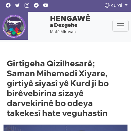
Kurdî
HENGAWÊ
a Dezgehe
Mafê Mirovan
Girtîgeha Qizilhesarê;
Saman Mihemedî Xiyare,
girtiyê siyasî yê Kurd ji bo
birêvebirina sizayê
darvekirinê bo odeya
takekesî hate veguhastin