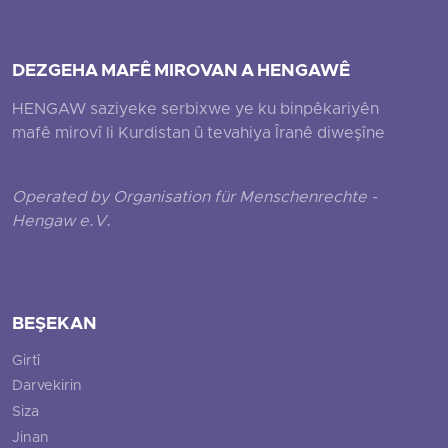
DEZGEHA MAFÊ MIROVAN A HENGAWÊ
HENGAW saziyeke serbixwe ye ku binpêkariyên
mafê mirovî li Kurdistan û tevahiya Îranê diweşîne
Operated by Organisation für Menschenrechte -
Hengaw e.V.
BEŞEKAN
Girtî
Darvekirin
Siza
Jinan