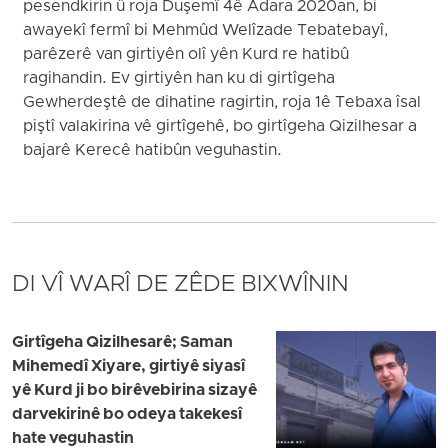
pesendkirin û roja Duşemî 4ê Adara 2020an, bi
awayekî fermî bi Mehmûd Welîzade Tebatebayî,
parêzerê van girtiyên olî yên Kurd re hatibû
ragihandin. Ev girtiyên han ku di girtîgeha
Gewherdeştê de dihatine ragirtin, roja 1ê Tebaxa îsal
piştî valakirina vê girtîgehê, bo girtîgeha Qizilhesar a
bajarê Kerecê hatibûn veguhastin.
DI VÎ WARÎ DE ZÊDE BIXWÎNIN
Girtîgeha Qizilhesarê; Saman
Mihemedî Xiyare, girtiyê siyasî
yê Kurd ji bo birêvebirina sizayê
darvekirinê bo odeya takekesî
hate veguhastin