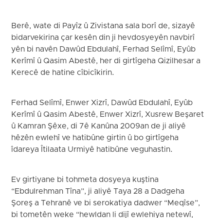
Berê, wate di Payîz û Zivistana sala borî de, sizayê
bidarvekirina çar kesên din ji hevdosyeyên navbirî
yên bi navên Dawûd Ebdulahî, Ferhad Selîmî, Eyûb
Kerîmî û Qasim Abestê, her di girtîgeha Qizilhesar a
Kerecê de hatine cîbicîkirin.
Ferhad Selîmî, Enwer Xizrî, Dawûd Ebdulahî, Eyûb
Kerîmî û Qasim Abestê, Enwer Xizrî, Xusrew Beşaret
û Kamran Şêxe, di 7ê Kanûna 2009an de ji aliyê
hêzên ewlehî ve hatibûne girtin û bo girtîgeha
îdareya Îtilaata Urmiyê hatibûne veguhastin.
Ev girtiyane bi tohmeta dosyeya kuştina
“Ebdulrehman Tîna”, ji aliyê Taya 28 a Dadgeha
Şoreş a Tehranê ve bi serokatiya dadwer “Meqîse”,
bi tometên weke “hewldan li dijî ewlehiya netewî,