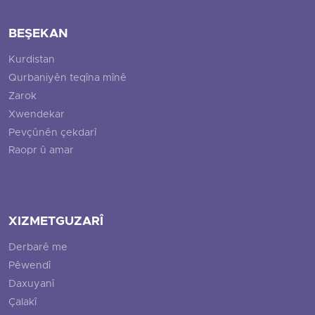
BEŞEKAN
Kurdistan
Qurbaniyên teqîna mînê
Zarok
Xwendekar
Pevçûnên çekdarî
Raopr û amar
XIZMETGUZARÎ
Derbarê me
Pêwendî
Daxuyanî
Çalakî