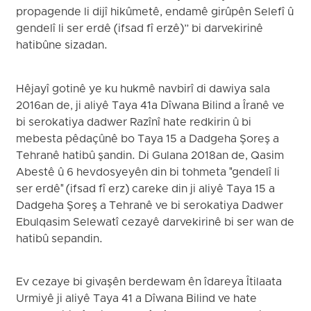
propagende li dijî hikûmetê, endamê girûpên Selefî û
gendelî li ser erdê (ifsad fî erzê)” bi darvekirinê
hatibûne sizadan.
Hêjayî gotinê ye ku hukmê navbirî di dawiya sala
2016an de, ji aliyê Taya 41a Dîwana Bilind a Îranê ve
bi serokatiya dadwer Razînî hate redkirin û bi
mebesta pêdaçûnê bo Taya 15 a Dadgeha Şoreş a
Tehranê hatibû şandin. Di Gulana 2018an de, Qasim
Abestê û 6 hevdosyeyên din bi tohmeta "gendelî li
ser erdê" (ifsad fî erz) careke din ji aliyê Taya 15 a
Dadgeha Şoreş a Tehranê ve bi serokatiya Dadwer
Ebulqasim Selewatî cezayê darvekirinê bi ser wan de
hatibû sepandin.
Ev cezaye bi givaşên berdewam ên îdareya Îtilaata
Urmiyê ji aliyê Taya 41 a Dîwana Bilind ve hate