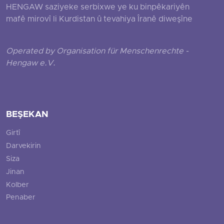
HENGAW saziyeke serbixwe ye ku binpêkariyên
mafê mirovî li Kurdistan û tevahiya Îranê diweşîne
Operated by Organisation für Menschenrechte -
Hengaw e.V.
BEŞEKAN
Girtî
Darvekirin
Siza
Jinan
Kolber
Penaber