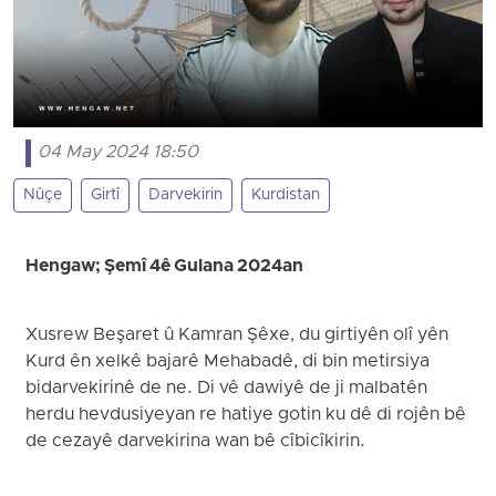
04 May 2024 18:50
Nûçe
Girtî
Darvekirin
Kurdistan
Hengaw; Şemî 4ê Gulana 2024an
Xusrew Beşaret û Kamran Şêxe, du girtiyên olî yên
Kurd ên xelkê bajarê Mehabadê, di bin metirsiya
bidarvekirinê de ne. Di vê dawiyê de ji malbatên
herdu hevdusiyeyan re hatiye gotin ku dê di rojên bê
de cezayê darvekirina wan bê cîbicîkirin.