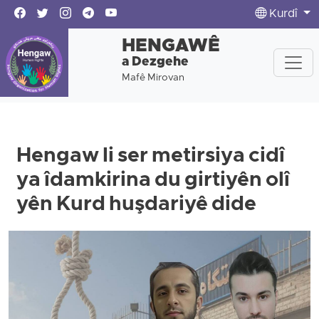
Kurdî
HENGAWÊ
a Dezgehe
Mafê Mirovan
Hengaw li ser metirsiya cidî
ya îdamkirina du girtiyên olî
yên Kurd huşdariyê dide