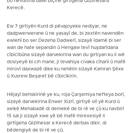
bo hevdîtina dawî biçine girtîgeha Qizilhesara
Kerecê.
Ew 7 girtiyên Kurd di pêvajoyeke nediyar, ne
dadpwerwerane û ne yasayî de, bi zextên navendên
ewlehî bo ser Dezeha Dadwerî, sizayê îdamê bi ser
wan de hate sepandin û Hengaw tevî huşdarîdana
cîbicîbûna sizayê darvekirina wan du girtiyan ku Ii wê
dosiyeyê bi cih mane, ji tevahiya civaka cîhanî û mafê
mirovî daxwazê dike ku nehêlin sizayê Kamran Şêxe
û Xusrew Beşaret bê cîbicîkirin.
Hêjayî behskirinê ye ku, roja Çarşemiya hefteya borî,
sizayê darvekirina Enwer Xizrî, girtiyê olî yê Kurd û
xelkê Mehabadê di demekê de bi rê ve çû ku navbirî
15 sal ji sizayê xwe yê bê mafê mirexesiyê li
girtîgeha Qizilhesar a Kerecê derbas dikir, di
bêdengiyê de bi rê ve çû.