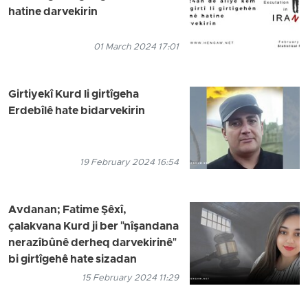
hatine darvekirin
01 March 2024 17:01
Girtiyekî Kurd li girtîgeha
Erdebîlê hate bidarvekirin
19 February 2024 16:54
Avdanan; Fatime Şêxî,
çalakvana Kurd ji ber "nîşandana
nerazîbûnê derheq darvekirinê"
bi girtîgehê hate sizadan
15 February 2024 11:29