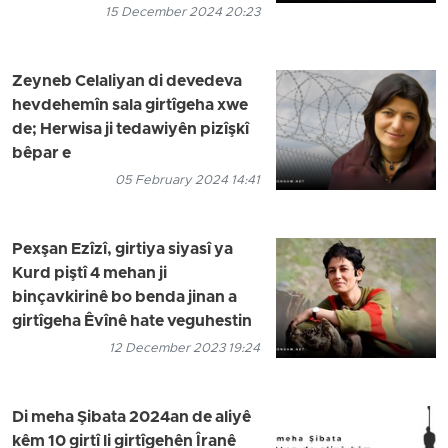
15 December 2024 20:23
Zeyneb Celaliyan di devedeva
hevdehemîn sala girtîgeha xwe
de; Herwisa ji tedawiyên pizîşkî
bêpar e
05 February 2024 14:41
Pexşan Ezîzî, girtiya siyasî ya
Kurd piştî 4 mehan ji
binçavkirinê bo benda jinan a
girtîgeha Êvînê hate veguhestin
12 December 2023 19:24
Di meha Şibata 2024an de aliyê
kêm 10 girtî li girtîgehên Îranê