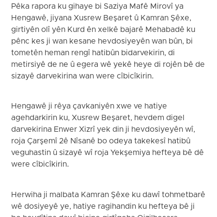
Pêka rapora ku gihaye bi Saziya Mafê Mirovî ya
Hengawê, jiyana Xusrew Beşaret û Kamran Şêxe,
girtiyên olî yên Kurd ên xelkê bajarê Mehabadê ku
pênc kes ji wan kesane hevdosiyeyên wan bûn, bi
tometên heman rengî hatibûn bidarvekirin, di
metirsiyê de ne û egera wê yekê heye di rojên bê de
sizayê darvekirina wan were cîbicîkirin.
Hengawê ji rêya çavkaniyên xwe ve hatiye
agehdarkirin ku, Xusrew Beşaret, hevdem digel
darvekirina Enwer Xizrî yek din ji hevdosiyeyên wî,
roja Çarşemî 2ê Nîsanê bo odeya takekesî hatibû
veguhastin û sizayê wî roja Yekşemiya hefteya bê dê
were cîbicîkirin.
Herwiha ji malbata Kamran Şêxe ku dawî tohmetbarê
wê dosiyeyê ye, hatiye ragihandin ku hefteya bê ji