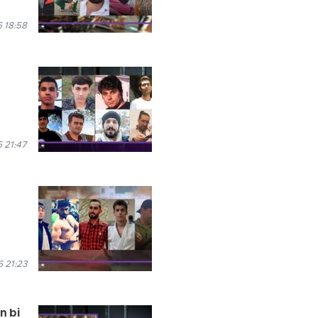
 18:58
 21:47
 21:23
n bi