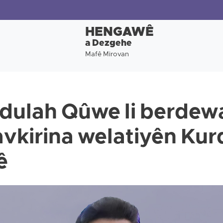
HENGAWÊ
a Dezgehe
Mafê Mirovan
bdulah Qûwe li berde
vkirina welatiyên Kurd
ê