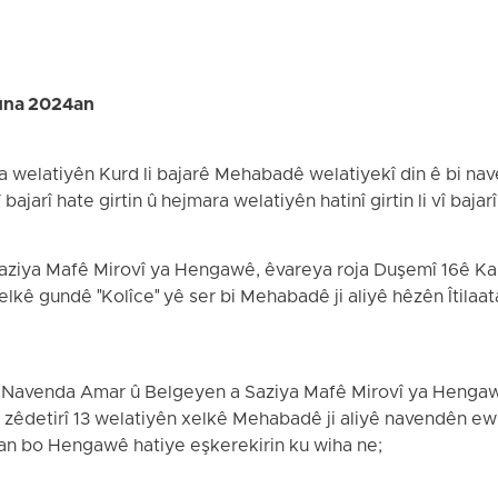
ûna 2024an
a welatiyên Kurd li bajarê Mehabadê welatiyekî din ê bi nav
 bajarî hate girtin û hejmara welatiyên hatinî girtin li vî bajar
Saziya Mafê Mirovî ya Hengawê, êvareya roja Duşemî 16ê K
kê gundê "Kolîce" yê ser bi Mehabadê ji aliyê hêzên Îtilaat
 Navenda Amar û Belgeyen a Saziya Mafê Mirovî ya Hengawê
zêdetirî 13 welatiyên xelkê Mehabadê ji aliyê navendên ewle
wan bo Hengawê hatiye eşkerekirin ku wiha ne;