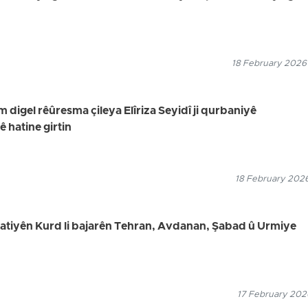
18 February 2026
digel rêûresma çileya Elîriza Seyidî ji qurbaniyê
hatine girtin
18 February 2026
welatiyên Kurd li bajarên Tehran, Avdanan, Şabad û Urmiye
17 February 2026