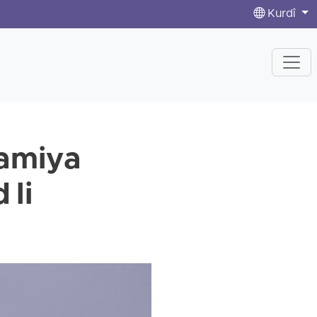
Kurdî
wamiya
 li