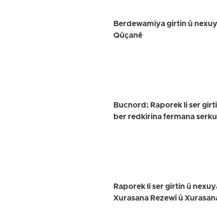
Berdewamiya girtin û nexuya
Qûçanê
Bucnord; Raporek li ser girt
ber redkirina fermana serk
Raporek li ser girtin û nex
Xurasana Rezewî û Xurasan