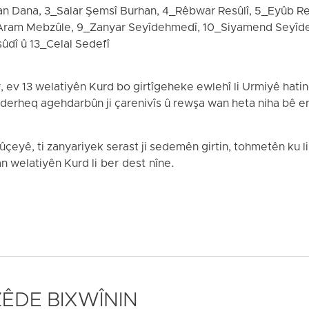
n Dana, 3_Salar Şemsî Burhan, 4_Rêbwar Resûlî, 5_Eyûb Re
8_Aram Mebzûle, 9_Zanyar Seyîdehmedî, 10_Siyamend Seyîd
dî û 13_Celal Sedefî
, ev 13 welatiyên Kurd bo girtîgeheke ewlehî li Urmiyê hati
 derheq agehdarbûn ji çarenivîs û rewşa wan heta niha bê 
yê, ti zanyariyek serast ji sedemên girtin, tohmetên ku li d
an welatiyên Kurd li ber dest nîne.
 ZÊDE BIXWÎNIN