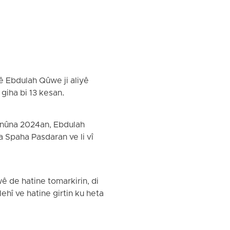
ê Ebdulah Qûwe ji aliyê
î giha bi 13 kesan.
anûna 2024an, Ebdulah
a Spaha Pasdaran ve li vî
 de hatine tomarkirin, di
hî ve hatine girtin ku heta