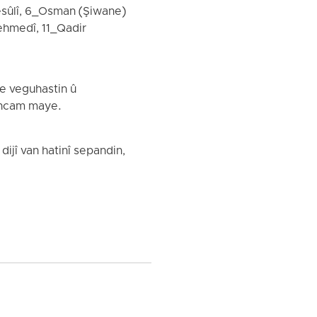
sûlî, 6_Osman (Şiwane)
ehmedî, 11_Qadir
ne veguhastin û
encam maye.
ijî van hatinî sepandin,