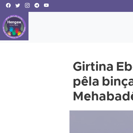
Girtina E
pêla binça
Mehabad