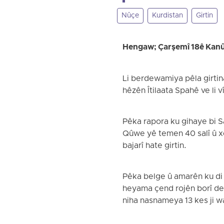
Nûçe
Kurdistan
Girtin
Hengaw; Çarşemî 18ê Kan
Li berdewamiya pêla girtin
hêzên Îtilaata Spahê ve li vî
Pêka rapora ku gihaye bi 
Qûwe yê temen 40 salî û xel
bajarî hate girtin.
Pêka belge û amarên ku di
heyama çend rojên borî de 
niha nasnameya 13 kes ji 