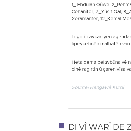
1_ Ebdulah Qûwe, 2_Rehma
Cehanîfer, 7_Yûsif Qal, 
Xeramanfer, 12_Kemal Mesû
Li gorî çavkaniyên agehdar
lipeyketinên malbatên van
Heta dema belavbûna vê nûçe
cihê ragirtin û çarenivîsa v
Source:
Hengawê Kurdî
DI VÎ WARÎ DE