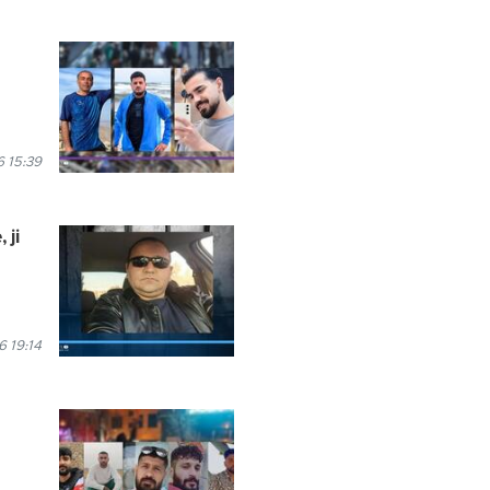
 15:39
 ji
 19:14