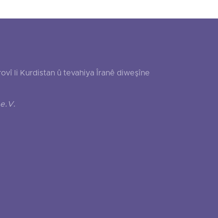
 li Kurdistan û tevahiya Îranê diweşîne
e.V.