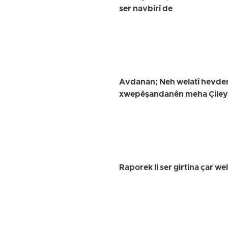
ser navbirî de
Avdanan; Neh welatî hevdem 
xwepêşandanên meha Çileyê 
Raporek li ser girtina çar 