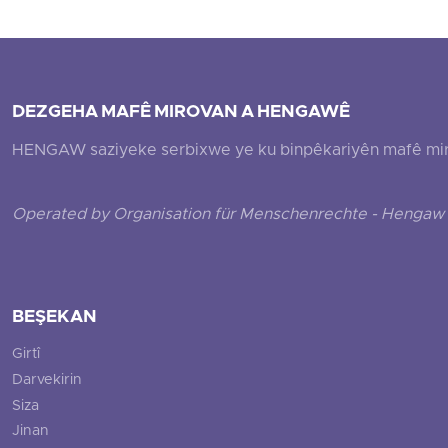
DEZGEHA MAFÊ MIROVAN A HENGAWÊ
HENGAW saziyeke serbixwe ye ku binpêkariyên mafê mirovî
Operated by Organisation für Menschenrechte - Hengaw 
BEŞEKAN
Girtî
Darvekirin
Siza
Jinan