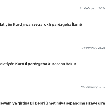
24 February 2026
elatiyên Kurd ji wan sê zarok li parêzgeha Îlamê
19 February 2026
 welatiyên Kurd li parêzgeha Xurasana Bakur
19 February 2026
dewamiya girtina Elî Bebrî û metirsiya sepandina sizayê gira