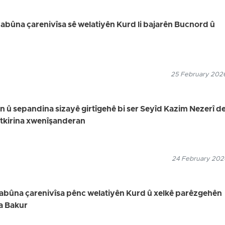
bûna çarenivîsa sê welatiyên Kurd li bajarên Bucnord û
25 February 2026
in û sepandina sizayê girtîgehê bi ser Seyîd Kazim Nezerî de,
utkirina xwenîşanderan
24 February 2026
uyabûna çarenivîsa pênc welatiyên Kurd û xelkê parêzgehên
a Bakur