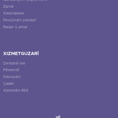
Zarok
Xwendekar
Pevçûnên çekdarî
Raopr û amar
XIZMETGUZARÎ
Derbarê me
Pêwendî
Daxuyanî
Çalakî
Xizmetên RSS