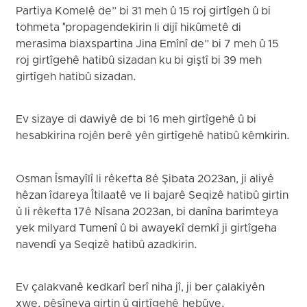
Partiya Komelê de” bi 31 meh û 15 roj girtîgeh û bi
tohmeta "propagendekirin li dijî hikûmetê di
merasima biaxspartina Jina Emînî de” bi 7 meh û 15
roj girtîgehê hatibû sizadan ku bi giştî bi 39 meh
girtîgeh hatibû sizadan.
Ev sizaye di dawiyê de bi 16 meh girtîgehê û bi
hesabkirina rojên berê yên girtîgehê hatibû kêmkirin.
Osman Îsmayîlî li rêkefta 8ê Şibata 2023an, ji aliyê
hêzan îdareya Îtilaatê ve li bajarê Seqizê hatibû girtin
û li rêkefta 17ê Nîsana 2023an, bi danîna barimteya
yek milyard Tumenî û bi awayekî demkî ji girtîgeha
navendî ya Seqizê hatibû azadkirin.
Ev çalakvanê kedkarî berî niha jî, ji ber çalakiyên
xwe, pêşîneya girtin û girtîgehê hebûye.