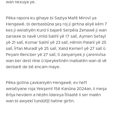
wan nexuya ye.
Pêka rapora ku gihaye bi Saziya Mafê Mirovî ya
Hengawê, bi derbasbûna şeş roj ji girtina aliyê kêm 7
kes ji welatiyên Kurd li bajarê Serpêla Zehawê ji wan
zarokek bi navê Umîd Salihî yê 17 salî, Aymen Sefayî
yê 21 salî, Komar Salihî yê 23 salî, Hêmin Palanî yê 25
salî, Îrfan Muradî yê 25 salî, Xalid Kemerî yê 27 salî û
Peyam Rencber yê 27 salî, ti zanyariyek ji çarenivîsa
wan ber dest nîne û lipeyketinên malbatên wan di vê
derbarê de bê encam maye.
Pêka gotina çavkaniyên Hengawê, ev heft
welatiyane roja Yekşemî 15ê Kanûna 2024an, li meşa
êrîşa hevdem a hêzên îdareya Îtilaatê li ser malên
wan bi awyekî tundûtîjî hatine girtin.