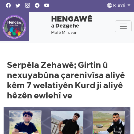
Kurdî
HENGAWÊ
a Dezgehe
Mafê Mirovan
Serpêla Zehawê; Girtin û
nexuyabûna çarenivîsa aliyê
kêm 7 welatiyên Kurd ji aliyê
hêzên ewlehî ve