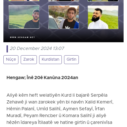
20 December 2024 13:07
Nûçe
Zarok
Kurdistan
Girtin
Hengaw; Înê 20ê Kanûna 2024an
Aliyê kêm heft welatiyên Kurd li bajarê Serpêla
Zehawê ji wan zarokek yên bi navên Xalid Kemerî,
Hêmin Palanî, Umîd Salihî, Aymen Sefayî, Îrfan
Muradî, Peyam Rencber û Komara Salihî ji aliyê
hêzên îdareya Îtilaatê ve hatine girtin û çarenivîsa