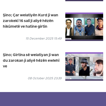
Şino; Çar welatiyên Kurd ji wan
zarokekî 16 salî ji aliyê hêzên
hikûmetê ve hatine girtin
15 December 2025 15:49
Şino; Girtina sê welatiyan ji wan
du zarokan ji aliyê hêzên ewlehî
ve
08 October 2025 23:39