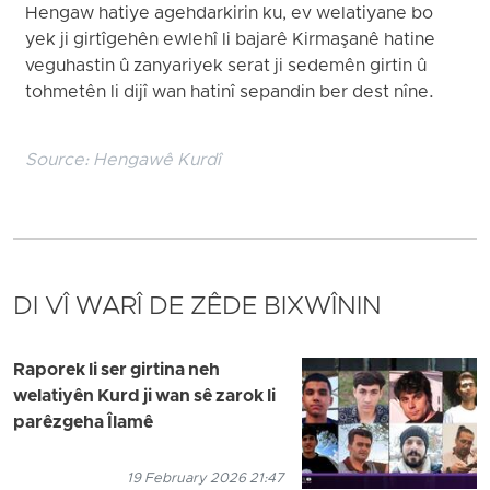
Hengaw hatiye agehdarkirin ku, ev welatiyane bo
yek ji girtîgehên ewlehî li bajarê Kirmaşanê hatine
veguhastin û zanyariyek serat ji sedemên girtin û
tohmetên li dijî wan hatinî sepandin ber dest nîne.
Source:
Hengawê Kurdî
DI VÎ WARÎ DE ZÊDE BIXWÎNIN
Raporek li ser girtina neh
welatiyên Kurd ji wan sê zarok li
parêzgeha Îlamê
19 February 2026 21:47