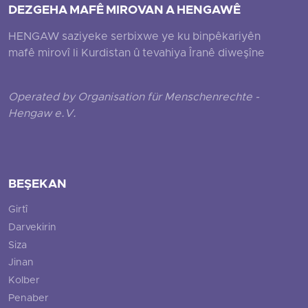
DEZGEHA MAFÊ MIROVAN A HENGAWÊ
HENGAW saziyeke serbixwe ye ku binpêkariyên
mafê mirovî li Kurdistan û tevahiya Îranê diweşîne
Operated by Organisation für Menschenrechte -
Hengaw e.V.
BEŞEKAN
Girtî
Darvekirin
Siza
Jinan
Kolber
Penaber