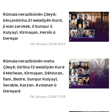
Rûmala nerazîbûnên Çileyê;
binçavkirina 21 welatiyên Kurd,
ji wan zarokek, li Sunqur û
Kulyayî, Kirmaşan, Hersîn û
Dereşar
08 January 2026 16:23
Rûmala nerazîbûnên meha
Çileyê; Girtina 13 welatiyên Kurd
li Merîwan, Kirmaşan, Dêhloran,
Îlam, Bedre, Sunqur Kulyayî,
Serable, Karzan, Avdanan û
Dereşarê
06 January 2026 17:59