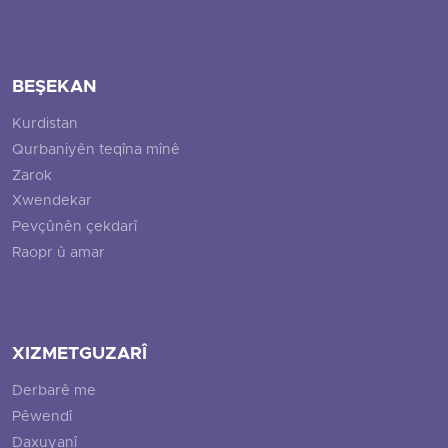
BEŞEKAN
Kurdistan
Qurbaniyên teqîna mînê
Zarok
Xwendekar
Pevçûnên çekdarî
Raopr û amar
XIZMETGUZARÎ
Derbarê me
Pêwendî
Daxuyanî