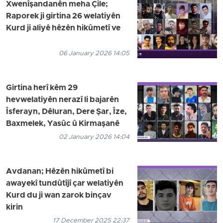
Xwenîşandanên meha Çile;
Raporek ji girtina 26 welatiyên
Kurd ji aliyê hêzên hikûmetî ve
06 January 2026 14:05
Girtina herî kêm 29
hevwelatiyên nerazî li bajarên
Îsferayn, Dêluran, Dere Şar, Îze,
Baxmelek, Yasûc û Kirmaşanê
02 January 2026 14:04
Avdanan; Hêzên hikûmetî bi
awayekî tundûtîjî çar welatiyên
Kurd du ji wan zarok binçav
kirin
17 December 2025 22:37