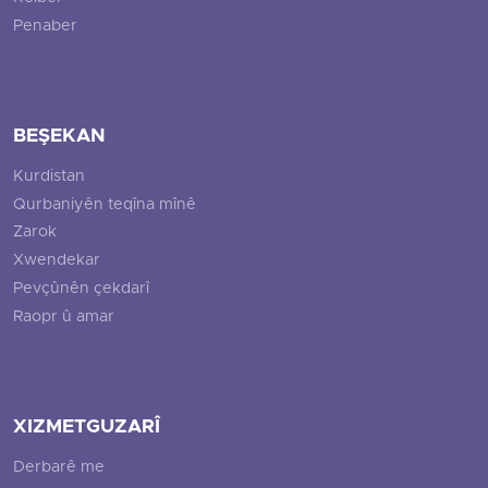
Penaber
BEŞEKAN
Kurdistan
Qurbaniyên teqîna mînê
Zarok
Xwendekar
Pevçûnên çekdarî
Raopr û amar
XIZMETGUZARÎ
Derbarê me