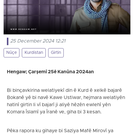
25 December 2024 12:21
Nûçe
Kurdistan
Girtin
Hengaw; Çarşemî 25ê Kanûna 2024an
Bi binçavkirina welatiyekî din ê Kurd ê xelkê bajarê
Bokanê yê bi navê Kawe Ustiwar, hejmara welatiyên
hatinî girtin li vî bajarî ji aliyê hêzên ewlehî yên
Komara Îslamî ya Îranê ve, giha bi 3 kesan.
Pêka rapora ku gihaye bi Saziya Mafê Mirovî ya