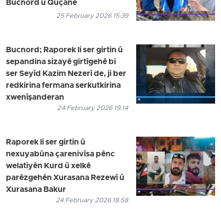
Bucnord û Qûçanê
25 February 2026 15:39
Bucnord; Raporek li ser girtin û
sepandina sizayê girtîgehê bi
ser Seyîd Kazim Nezerî de, ji ber
redkirina fermana serkutkirina
xwenîşanderan
24 February 2026 19:14
Raporek li ser girtin û
nexuyabûna çarenivîsa pênc
welatiyên Kurd û xelkê
parêzgehên Xurasana Rezewî û
Xurasana Bakur
24 February 2026 18:58