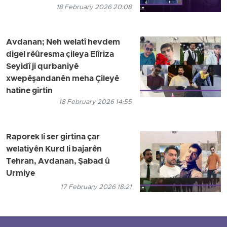
18 February 2026 20:08
Avdanan; Neh welatî hevdem
digel rêûresma çileya Elîriza
Seyidî ji qurbaniyê
xwepêşandanên meha Çileyê
hatine girtin
18 February 2026 14:55
Raporek li ser girtina çar
welatiyên Kurd li bajarên
Tehran, Avdanan, Şabad û
Urmiye
17 February 2026 18:21