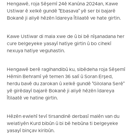
Hengawê, roja Sêşemî 24ê Kanûna 2024an, Kawe
Ustiwar ê xelkê gundê "Ebasava" yê ser bi bajarê
Bokanê ji aliyê hêzên îdareya Îtilaatê ve hate girtin.
Kawe Ustiwar di mala xwe de û bi bê nîşanadana her
cure belgeyeke yasayî hatiye girtin û bo cihekî
nexuya hatiye veguhastin.
Hengawê berê ragihandibû ku, sibêdeha roja Sêşemî
Hêmin Behramî yê temen 36 salî û Soran Erşed,
herdu bavê du zarokan û xelkê gundê "Gilolana Serê"
yê girêdayî bajarê Bokanê ji aliyê hêzên îdareya
Îtilaatê ve hatine girtin.
Hêzên ewlehî tevî tirsandinê derbasî malên van du
welatiyên Kurd bibûn û bi bê hebûna ti belgeyeke
yasayî binçav kiribûn.