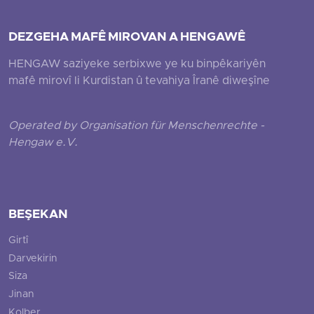
DEZGEHA MAFÊ MIROVAN A HENGAWÊ
HENGAW saziyeke serbixwe ye ku binpêkariyên
mafê mirovî li Kurdistan û tevahiya Îranê diweşîne
Operated by Organisation für Menschenrechte -
Hengaw e.V.
BEŞEKAN
Girtî
Darvekirin
Siza
Jinan
Kolber