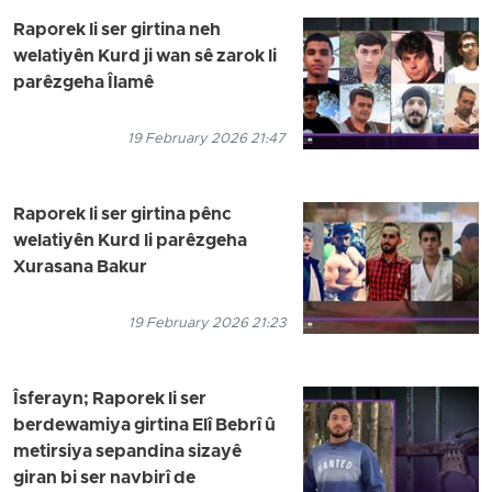
Raporek li ser girtina neh
welatiyên Kurd ji wan sê zarok li
parêzgeha Îlamê
19 February 2026 21:47
Raporek li ser girtina pênc
welatiyên Kurd li parêzgeha
Xurasana Bakur
19 February 2026 21:23
Îsferayn; Raporek li ser
berdewamiya girtina Elî Bebrî û
metirsiya sepandina sizayê
giran bi ser navbirî de