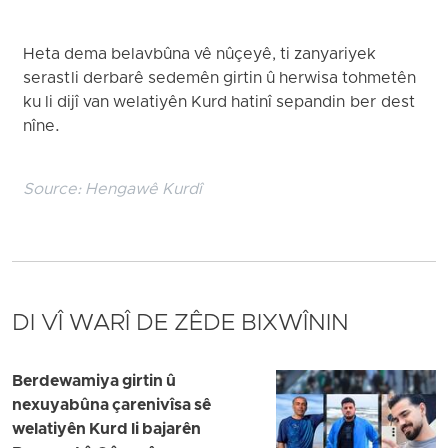
Heta dema belavbûna vê nûçeyê, ti zanyariyek
serast li derbarê sedemên girtin û herwisa tohmetên
ku li dijî van welatiyên Kurd hatinî sepandin ber dest
nîne.
Source:
Hengawê Kurdî
DI VÎ WARÎ DE ZÊDE BIXWÎNIN
Berdewamiya girtin û
nexuyabûna çarenivîsa sê
welatiyên Kurd li bajarên