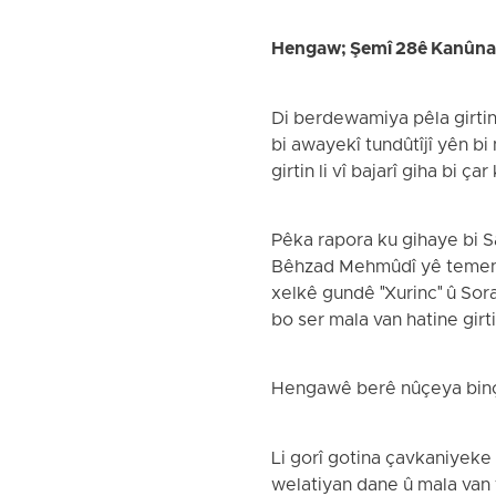
Hengaw; Şemî 28ê Kanûn
Di berdewamiya pêla girtin
bi awayekî tundûtîjî yên 
girtin li vî bajarî giha bi ça
Pêka rapora ku gihaye bi 
Bêhzad Mehmûdî yê temen 27
xelkê gundê "Xurinc" û Sor
bo ser mala van hatine girti
Hengawê berê nûçeya binça
Li gorî gotina çavkaniyeke 
welatiyan dane û mala van 