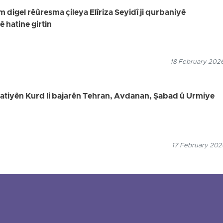
digel rêûresma çileya Elîriza Seyidî ji qurbaniyê
hatine girtin
18 February 2026
welatiyên Kurd li bajarên Tehran, Avdanan, Şabad û Urmiye
17 February 2026