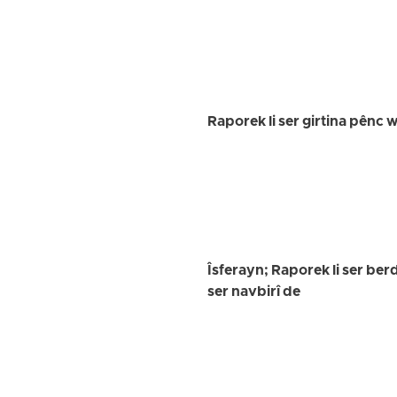
Raporek li ser girtina pênc
Îsferayn; Raporek li ser ber
ser navbirî de