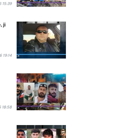
 15:39
 ji
 19:14
 18:58