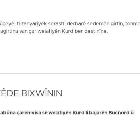
yê, ti zanyariyek serast li derbarê sedemên girtin, tohmetê
ragirtina van çar welatiyên Kurd ber dest nîne.
 ZÊDE BIXWÎNIN
bûna çarenivîsa sê welatiyên Kurd li bajarên Bucnord û