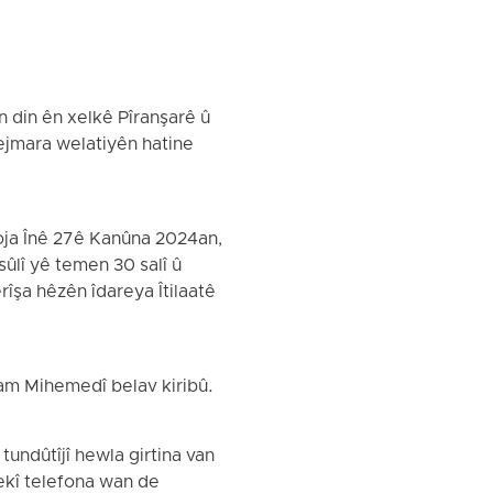
n din ên xelkê Pîranşarê û
ejmara welatiyên hatine
oja Înê 27ê Kanûna 2024an,
ûlî yê temen 30 salî û
îşa hêzên îdareya Îtilaatê
am Mihemedî belav kiribû.
tundûtîjî hewla girtina van
wekî telefona wan de