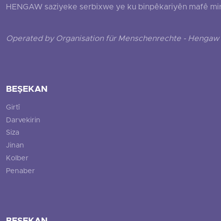
HENGAW saziyeke serbixwe ye ku binpêkariyên mafê mirovî
Operated by Organisation für Menschenrechte - Hengaw 
BEŞEKAN
Girtî
Darvekirin
Siza
Jinan
Kolber
Penaber