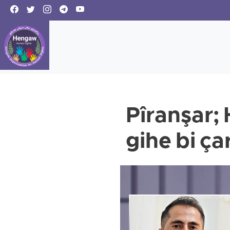
Pîranşar; 
gihe bi ça