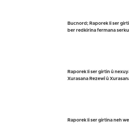
Bucnord; Raporek li ser girt
ber redkirina fermana serk
Raporek li ser girtin û nex
Xurasana Rezewî û Xurasan
Raporek li ser girtina neh w