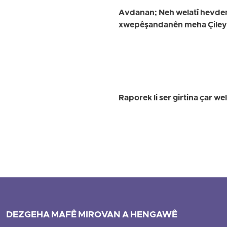
Avdanan; Neh welatî hevdem 
xwepêşandanên meha Çileyê 
Raporek li ser girtina çar 
DEZGEHA MAFÊ MIROVAN A HENGAWÊ