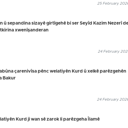
25 February 2026
in û sepandina sizayê girtîgehê bi ser Seyîd Kazim Nezerî de,
utkirina xwenîşanderan
24 February 2026
uyabûna çarenivîsa pênc welatiyên Kurd û xelkê parêzgehên
a Bakur
24 February 2026
elatiyên Kurd ji wan sê zarok li parêzgeha Îlamê