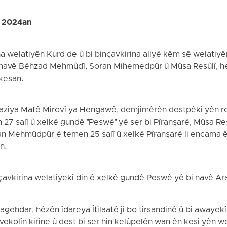
a 2024an
a welatiyên Kurd de û bi binçavkirina aliyê kêm sê welatiyê
bi navê Bêhzad Mehmûdî, Soran Mihemedpûr û Mûsa Resûlî, h
r kesan.
Saziya Mafê Mirovî ya Hengawê, demjimêrên destpêkî yên r
 salî û xelkê gundê "Peswê" yê ser bi Pîranşarê, Mûsa Res
an Mehmûdpûr ê temen 25 salî û xelkê Pîranşarê li encama êr
n.
vkirina welatiyekî din ê xelkê gundê Peswê yê bi navê Ar
agehdar, hêzên îdareya Îtilaatê ji bo tirsandinê û bi awayekî 
vekolîn kirine û dest bi ser hin kelûpelên wan ên kesî yên 