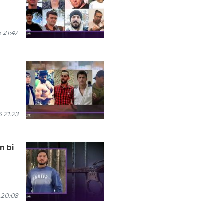
 21:47
 21:23
n bi
 20:08