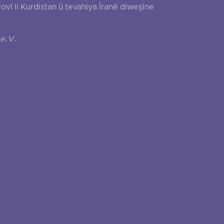
 li Kurdistan û tevahiya Îranê diweşîne
e.V.