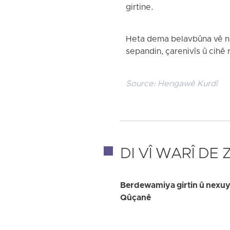
girtine.
Heta dema belavbûna vê nûçe
sepandin, çarenivîs û cihê 
Source:
Hengawê Kurdî
DI VÎ WARÎ DE
Berdewamiya girtin û nexuya
Qûçanê