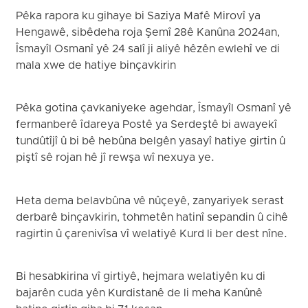
Pêka rapora ku gihaye bi Saziya Mafê Mirovî ya
Hengawê, sibêdeha roja Şemî 28ê Kanûna 2024an,
Îsmayîl Osmanî yê 24 salî ji aliyê hêzên ewlehî ve di
mala xwe de hatiye binçavkirin
Pêka gotina çavkaniyeke agehdar, Îsmayîl Osmanî yê
fermanberê îdareya Postê ya Serdeştê bi awayekî
tundûtîjî û bi bê hebûna belgên yasayî hatiye girtin û
piştî sê rojan hê jî rewşa wî nexuya ye.
Heta dema belavbûna vê nûçeyê, zanyariyek serast
derbarê binçavkirin, tohmetên hatinî sepandin û cihê
ragirtin û çarenivîsa vî welatiyê Kurd li ber dest nîne.
Bi hesabkirina vî girtiyê, hejmara welatiyên ku di
bajarên cuda yên Kurdistanê de li meha Kanûnê