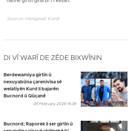
hatine girtin giha bi 71 kesan.
Source:
Hengawê Kurdî
DI VÎ WARÎ DE ZÊDE BIXWÎNIN
Berdewamiya girtin û
nexuyabûna çarenivîsa sê
welatiyên Kurd li bajarên
Bucnord û Qûçanê
25 February 2026 15:39
Bucnord; Raporek li ser girtin û