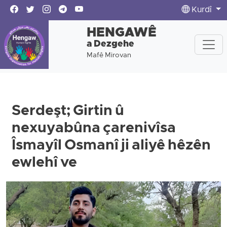
Kurdî
HENGAWÊ
a Dezgehe
Mafê Mirovan
Serdeşt; Girtin û
nexuyabûna çarenivîsa
Îsmayîl Osmanî ji aliyê hêzên
ewlehî ve