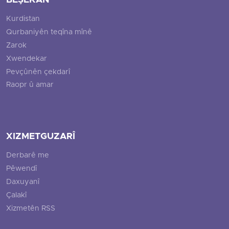
BEŞEKAN
Kurdistan
Qurbaniyên teqîna mînê
Zarok
Xwendekar
Pevçûnên çekdarî
Raopr û amar
XIZMETGUZARÎ
Derbarê me
Pêwendî
Daxuyanî
Çalakî
Xizmetên RSS