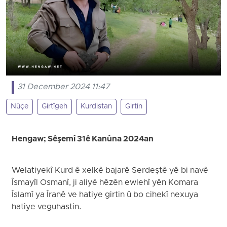
31 December 2024 11:47
Nûçe
Girtîgeh
Kurdistan
Girtin
Hengaw; Sêşemî 31ê Kanûna 2024an
Welatiyekî Kurd ê xelkê bajarê Serdeştê yê bi navê
Îsmayîl Osmanî, ji aliyê hêzên ewlehî yên Komara
Îslamî ya Îranê ve hatiye girtin û bo cihekî nexuya
hatiye veguhastin.