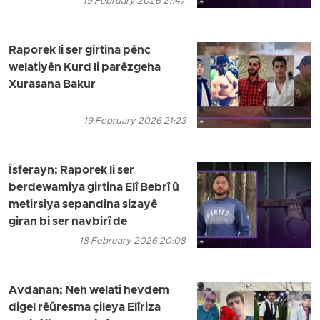
19 February 2026 21:47
Raporek li ser girtina pênc
welatiyên Kurd li parêzgeha
Xurasana Bakur
19 February 2026 21:23
Îsferayn; Raporek li ser
berdewamiya girtina Elî Bebrî û
metirsiya sepandina sizayê
giran bi ser navbirî de
18 February 2026 20:08
Avdanan; Neh welatî hevdem
digel rêûresma çileya Elîriza