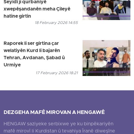
Seyidî ji qurbaniyê
xwepêşandanên meha Çileyê
hatine girtin
18 February 2026 14:55
Raporek li ser girtina çar
welatiyên Kurd li bajarên
Tehran, Avdanan, Şabad û
Urmiye
17 February 2026 18:21
DEZGEHA MAFÊ MIROVAN A HENGAWÊ
HENGAW saziyeke serbixwe ye ku binpêkariyên
mafê mirovî li Kurdistan û tevahiya Îranê diweşîne