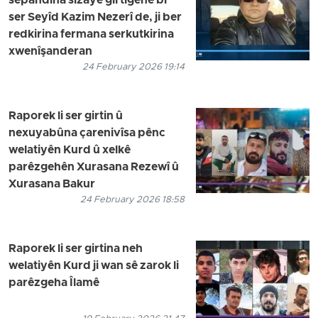
sepandina sizayê girtîgehê bi
ser Seyîd Kazim Nezerî de, ji ber
redkirina fermana serkutkirina
xwenîşanderan
24 February 2026 19:14
Raporek li ser girtin û
nexuyabûna çarenivîsa pênc
welatiyên Kurd û xelkê
parêzgehên Xurasana Rezewî û
Xurasana Bakur
24 February 2026 18:58
Raporek li ser girtina neh
welatiyên Kurd ji wan sê zarok li
parêzgeha Îlamê