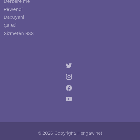
Derbarê me
Pêwendî
Daxuyanî
Çalakî
Xizmetên RSS
© 2026 Copyright: Hengaw.net