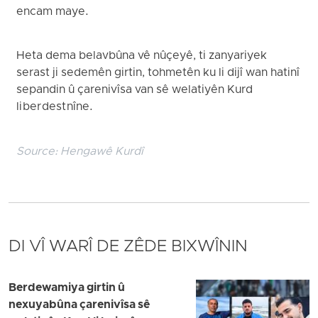
encam maye.
Heta dema belavbûna vê nûçeyê, ti zanyariyek
serast ji sedemên girtin, tohmetên ku li dijî wan hatinî
sepandin û çarenivîsa van sê welatiyên Kurd
li ber dest nîne.
Source:
Hengawê Kurdî
DI VÎ WARÎ DE ZÊDE BIXWÎNIN
Berdewamiya girtin û
nexuyabûna çarenivîsa sê