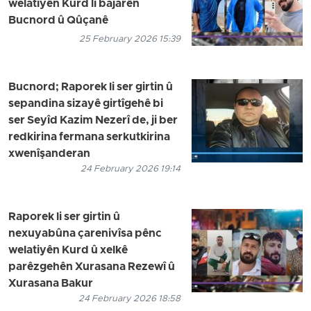
welatiyên Kurd li bajarên
Bucnord û Qûçanê
25 February 2026 15:39
Bucnord; Raporek li ser girtin û
sepandina sizayê girtîgehê bi
ser Seyîd Kazim Nezerî de, ji ber
redkirina fermana serkutkirina
xwenîşanderan
24 February 2026 19:14
Raporek li ser girtin û
nexuyabûna çarenivîsa pênc
welatiyên Kurd û xelkê
parêzgehên Xurasana Rezewî û
Xurasana Bakur
24 February 2026 18:58