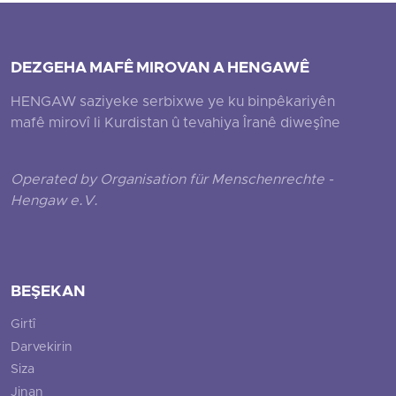
DEZGEHA MAFÊ MIROVAN A HENGAWÊ
HENGAW saziyeke serbixwe ye ku binpêkariyên
mafê mirovî li Kurdistan û tevahiya Îranê diweşîne
Operated by Organisation für Menschenrechte -
Hengaw e.V.
BEŞEKAN
Girtî
Darvekirin
Siza
Jinan