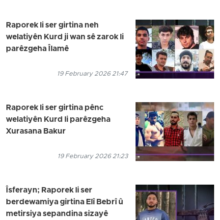
Raporek li ser girtina neh
welatiyên Kurd ji wan sê zarok li
parêzgeha Îlamê
19 February 2026 21:47
Raporek li ser girtina pênc
welatiyên Kurd li parêzgeha
Xurasana Bakur
19 February 2026 21:23
Îsferayn; Raporek li ser
berdewamiya girtina Elî Bebrî û
metirsiya sepandina sizayê