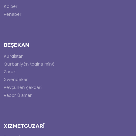
Kolber
Penaber
BEŞEKAN
Kurdistan
Qurbaniyên teqîna mînê
Zarok
Xwendekar
Pevçûnên çekdarî
Raopr û amar
XIZMETGUZARÎ