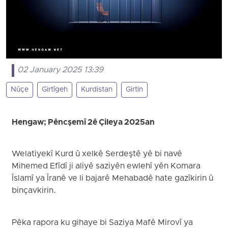
02 January 2025 13:39
Nûçe
Girtîgeh
Kurdistan
Girtin
Hengaw; Pêncşemî 2ê Çileya 2025an
Welatiyekî Kurd û xelkê Serdeştê yê bi navê
Mihemed Efîdî ji aliyê saziyên ewlehî yên Komara
Îslamî ya Îranê ve li bajarê Mehabadê hate gazîkirin û
binçavkirin.
Pêka rapora ku gihaye bi Saziya Mafê Mirovî ya