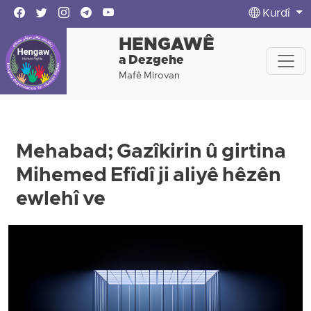
Kurdî
HENGAWÊ
a Dezgehe
Mafê Mirovan
Mehabad; Gazîkirin û girtina
Mihemed Efîdî ji aliyê hêzên
ewlehî ve