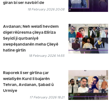
giran bi ser navbirî de
18 February 2026 20:08
Avdanan; Neh welatî hevdem
digel rêûresma çileya Elîriza
Seyidî ji qurbaniyê
xwepêşandanên meha Çileyê
hatine girtin
18 February 2026 14:55
Raporek li ser girtina çar
welatiyên Kurd li bajarên
Tehran, Avdanan, Şabad û
Urmiye
17 February 2026 18:21