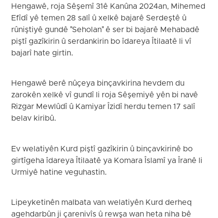
Hengawê, roja Sêşemî 31ê Kanûna 2024an, Mihemed
Efîdî yê temen 28 salî û xelkê bajarê Serdeştê û
rûniştiyê gundê "Seholan" ê ser bi bajarê Mehabadê
piştî gazîkirin û serdankirin bo îdareya Îtilaatê li vî
bajarî hate girtin.
Hengawê berê nûçeya binçavkirina hevdem du
zarokên xelkê vî gundî li roja Sêşemiyê yên bi navê
Rizgar Mewlûdî û Kamiyar Îzidî herdu temen 17 salî
belav kiribû.
Ev welatiyên Kurd piştî gazîkirin û binçavkirinê bo
girtîgeha îdareya Îtilaatê ya Komara Îslamî ya Îranê li
Urmiyê hatine veguhastin.
Lipeyketinên malbata van welatiyên Kurd derheq
agehdarbûn ji çarenivîs û rewşa wan heta niha bê