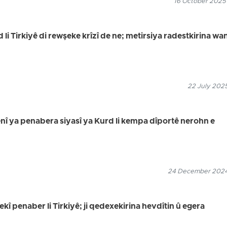
16 October 2025
li Tirkiyê di rewşeke krîzî de ne; metirsiya radestkirina wa
22 July 2025
ênî ya penabera siyasî ya Kurd li kempa dîportê nerohn e
24 December 2024
kî penaber li Tirkiyê; ji qedexekirina hevdîtin û egera