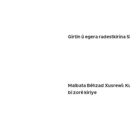
Girtin û egera radestkirina S
Malbata Bêhzad Xusrewî: Kurê
bi zorê kiriye