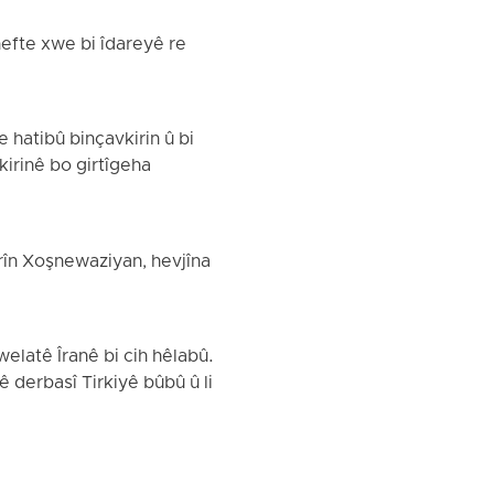
hefte xwe bi îdareyê re
 hatibû binçavkirin û bi
irinê bo girtîgeha
srîn Xoşnewaziyan, hevjîna
elatê Îranê bi cih hêlabû.
 derbasî Tirkiyê bûbû û li