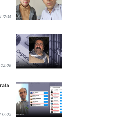
 17:38
 02:09
irafa
 17:02