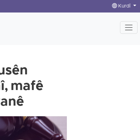
Kurdî
Husên
î, mafê
ranê