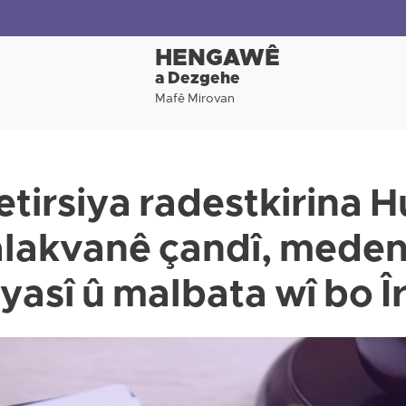
HENGAWÊ
a Dezgehe
Mafê Mirovan
etirsiya radestkirina 
alakvanê çandî, meden
iyasî û malbata wî bo Î