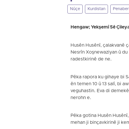
Nûçe
Kurdistan
Penaber
Hengaw; Yekşemî 5ê Çiley
Husên Husênî, çalakvanê ça
Nesrîn Xoşnewaziyan û du za
radestkirinê de ne.
Pêka rapora ku gihaye bi 
ên temen 10 û 13 salî, bi a
veguhastin. Eva di demekê d
nerohn e.
Pêka gotina Husên Husênî, 
mehan ji binçavkirinê ji k