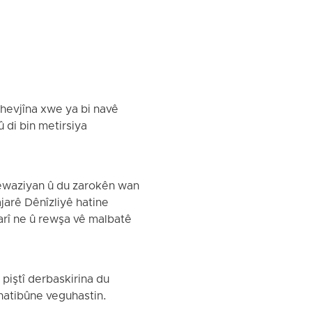
 hevjîna xwe ya bi navê
 di bin metirsiya
ewaziyan û du zarokên wan
ajarê Dênîzliyê hatine
jarî ne û rewşa vê malbatê
piştî derbaskirina du
 hatibûne veguhastin.