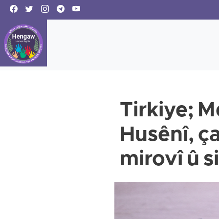
Tirkiye; M
Husênî, ç
mirovî û s