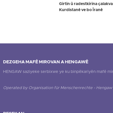
Girtin û radestkirina çalak
Kurdistanê ve bo Îranê
DEZGEHA MAFÊ MIROVAN A HENGAWÊ
HENGAW saziyeke serbixwe ye ku binpêkariyên mafê mirovî
Operated by Organisation für Menschenrechte - Hengaw 