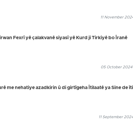
11 November 2024
îrwan Fexrî yê çalakvanê siyasî yê Kurd ji Tirkiyê bo Îranê
05 October 2024
 me nehatiye azadkirin û di girtîgeha Îtilaatê ya Sine de ît
11 September 2024