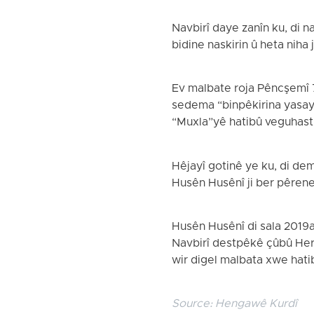
Navbirî daye zanîn ku, di 
bidine naskirin û heta niha 
Ev malbate roja Pêncşemî 7
sedema “binpêkirina yasayê
“Muxla”yê hatibû veguhast
Hêjayî gotinê ye ku, di de
Husên Husênî ji ber pêreneg
Husên Husênî di sala 2019a
Navbirî destpêkê çûbû Herê
wir digel malbata xwe hati
Source:
Hengawê Kurdî