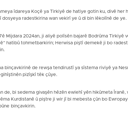
nameya îdareya Koçê ya Tirkiyê de hatiye gotin ku, divê her 
jî dosyeya radestkirina wan vekirî ye û di bin lêkolînê de ye.
ê Mijdara 2024an, ji aliyê polîsên bajarê Bodrûma Tirkiyê ve
” hatibû tohmetbarkirin; Herwisa piştî demekê ji bo radestk
in.
ma binçavkirinê de rewşa tendirustî ya sîstema riviyê ya Ne
ihîştinên pizîşkî têk çûye.
n de, bi sedema givaşên hêzên ewlehî yên hikûmeta Îranê, w
ma Kurdistanê û piştre ji wir jî bi mebesta çûn bo Ewropayê
bûne binçavkirin.