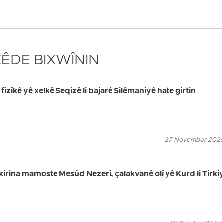
 ZÊDE BIXWÎNIN
zîkê yê xelkê Seqizê li bajarê Silêmaniyê hate girtin
27 November 2025
kirina mamoste Mesûd Nezerî, çalakvanê olî yê Kurd li Tirki