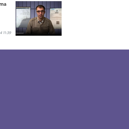
êma
 11:39