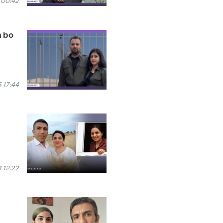
 00:42
n bo
 17:44
 12:22