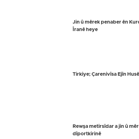
Jin û mêrek penaber ên Kurd 
Îranê heye
Tirkiye; Çarenivîsa Ejîn Hus
Rewşa metirsîdar a jin û mêre
dîportkirinê