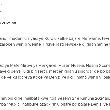
a 2025an
ndî, medenî û siyasî yê Kurd û xelkê bajarê Merîwanê, tevî
rokên wan, li welatê Tirkiyê rastî rewşeke dilgiran hatine û
Saziya Mafê Mirovî ya Hengawê, Husên Husênî, Nesrîn Xoşn
wayekî demkî û di bin şert û mercên giran û sînordar de bo b
e ye ku îdareya Koçê ya Dênîzliyê li dijî mana wan li vî ba
navbirî digel malbata xwe roja Sêşemî 24ê Kanûna 2024an, 
empa “Muxla” hatibûne azadkirin û piştre bo bajarê Dênîzliyê