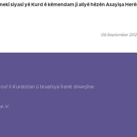
vanekî siyasî yê Kurd ê kêmendam ji aliyê hêzên Asayişa Her
06 September 2024
 li Kurdistan û tevahiya Îranê diweşîne
e.V.