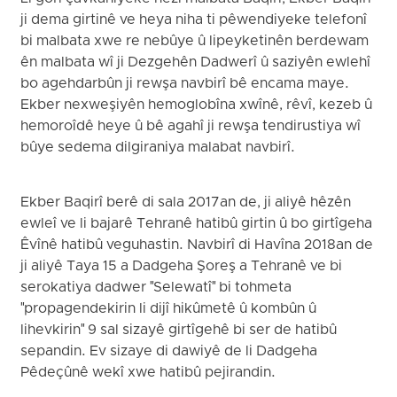
ji dema girtinê ve heya niha ti pêwendiyeke telefonî
bi malbata xwe re nebûye û lipeyketinên berdewam
ên malbata wî ji Dezgehên Dadwerî û saziyên ewlehî
bo agehdarbûn ji rewşa navbirî bê encama maye.
Ekber nexweşiyên hemoglobîna xwînê, rêvî, kezeb û
hemoroîdê heye û bê agahî ji rewşa tendirustiya wî
bûye sedema dilgiraniya malabat navbirî.
Ekber Baqirî berê di sala 2017an de, ji aliyê hêzên
ewleî ve li bajarê Tehranê hatibû girtin û bo girtîgeha
Êvînê hatibû veguhastin. Navbirî di Havîna 2018an de
ji aliyê Taya 15 a Dadgeha Şoreş a Tehranê ve bi
serokatiya dadwer "Selewatî" bi tohmeta
"propagendekirin li dijî hikûmetê û kombûn û
lihevkirin" 9 sal sizayê girtîgehê bi ser de hatibû
sepandin. Ev sizaye di dawiyê de li Dadgeha
Pêdeçûnê wekî xwe hatibû pejirandin.