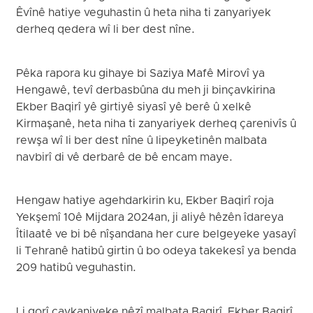
Êvînê hatiye veguhastin û heta niha ti zanyariyek
derheq qedera wî li ber dest nîne.
Pêka rapora ku gihaye bi Saziya Mafê Mirovî ya
Hengawê, tevî derbasbûna du meh ji binçavkirina
Ekber Baqirî yê girtiyê siyasî yê berê û xelkê
Kirmaşanê, heta niha ti zanyariyek derheq çarenivîs û
rewşa wî li ber dest nîne û lipeyketinên malbata
navbirî di vê derbarê de bê encam maye.
Hengaw hatiye agehdarkirin ku, Ekber Baqirî roja
Yekşemî 10ê Mijdara 2024an, ji aliyê hêzên îdareya
Îtilaatê ve bi bê nîşandana her cure belgeyeke yasayî
li Tehranê hatibû girtin û bo odeya takekesî ya benda
209 hatibû veguhastin.
Li gorî çavkaniyeke nêzî malbata Baqirî, Ekber Baqirî