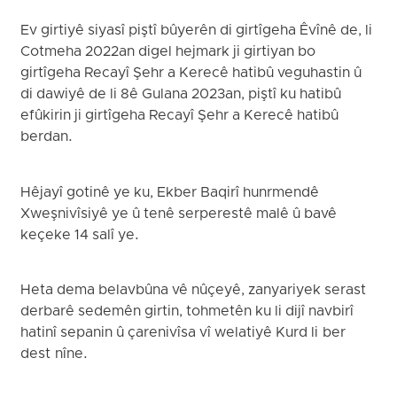
Ev girtiyê siyasî piştî bûyerên di girtîgeha Êvînê de, li
Cotmeha 2022an digel hejmark ji girtiyan bo
girtîgeha Recayî Şehr a Kerecê hatibû veguhastin û
di dawiyê de li 8ê Gulana 2023an, piştî ku hatibû
efûkirin ji girtîgeha Recayî Şehr a Kerecê hatibû
berdan.
Hêjayî gotinê ye ku, Ekber Baqirî hunrmendê
Xweşnivîsiyê ye û tenê serperestê malê û bavê
keçeke 14 salî ye.
Heta dema belavbûna vê nûçeyê, zanyariyek serast
derbarê sedemên girtin, tohmetên ku li dijî navbirî
hatinî sepanin û çarenivîsa vî welatiyê Kurd li ber
dest nîne.