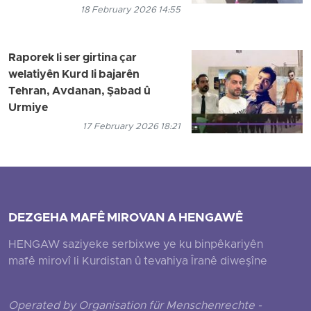
18 February 2026 14:55
Raporek li ser girtina çar
welatiyên Kurd li bajarên
Tehran, Avdanan, Şabad û
Urmiye
17 February 2026 18:21
DEZGEHA MAFÊ MIROVAN A HENGAWÊ
HENGAW saziyeke serbixwe ye ku binpêkariyên
mafê mirovî li Kurdistan û tevahiya Îranê diweşîne
Operated by Organisation für Menschenrechte -