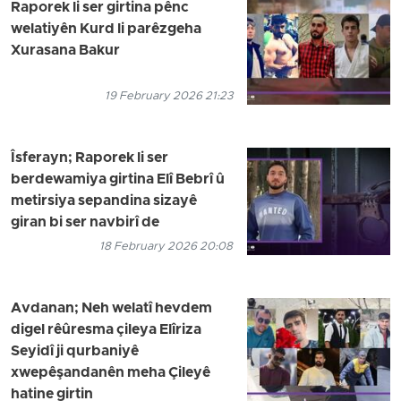
Raporek li ser girtina pênc
welatiyên Kurd li parêzgeha
Xurasana Bakur
19 February 2026 21:23
Îsferayn; Raporek li ser
berdewamiya girtina Elî Bebrî û
metirsiya sepandina sizayê
giran bi ser navbirî de
18 February 2026 20:08
Avdanan; Neh welatî hevdem
digel rêûresma çileya Elîriza
Seyidî ji qurbaniyê
xwepêşandanên meha Çileyê
hatine girtin