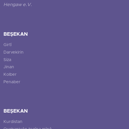
Hengaw e.V.
BEŞEKAN
Girtî
Darvekirin
Siza
Jinan
Kolber
Penaber
BEŞEKAN
Kurdistan