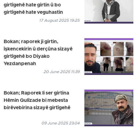
girtîgehê hate girtin û bo
girtîgehê hate veguhastin
17 August 2025 19:25
Bokan; raporek ji girtin,
îşkencekirin û derçûna sizayê
girtîgehê bo Diyako
Yezdanpenah
20 June 2025 11:39
Bokan; Raporek li ser girtina
Hêmin Qulîzade bi mebesta
birêvebirina sizayê girtîgehê
09 June 2025 23:04