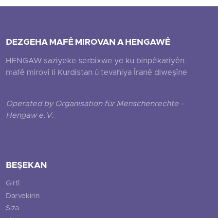
DEZGEHA MAFÊ MIROVAN A HENGAWÊ
HENGAW saziyeke serbixwe ye ku binpêkariyên
mafê mirovî li Kurdistan û tevahiya Îranê diweşîne
Operated by Organisation für Menschenrechte -
Hengaw e.V.
BEŞEKAN
Girtî
Darvekirin
Siza