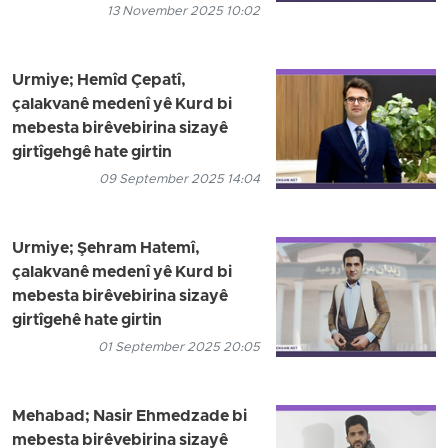
13 November 2025 10:02
Urmiye; Hemîd Çepatî,
çalakvanê medenî yê Kurd bi
mebesta birêvebirina sizayê
girtîgehgê hate girtin
09 September 2025 14:04
Urmiye; Şehram Hatemî,
çalakvanê medenî yê Kurd bi
mebesta birêvebirina sizayê
girtîgehê hate girtin
01 September 2025 20:05
Mehabad; Nasir Ehmedzade bi
mebesta birêvebirina sizayê