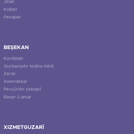
Jinan
Kolber
Penaber
BEŞEKAN
Kurdistan
Qurbaniyên teqîna mînê
Zarok
Xwendekar
Pevçûnên çekdarî
Raopr û amar
XIZMETGUZARÎ