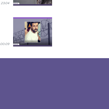
 23:04
 00:09