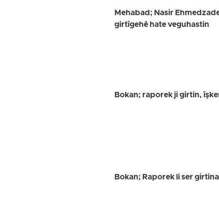
Mehabad; Nasir Ehmedzade bi
girtîgehê hate veguhastin
Bokan; raporek ji girtin, î
Bokan; Raporek li ser girtin