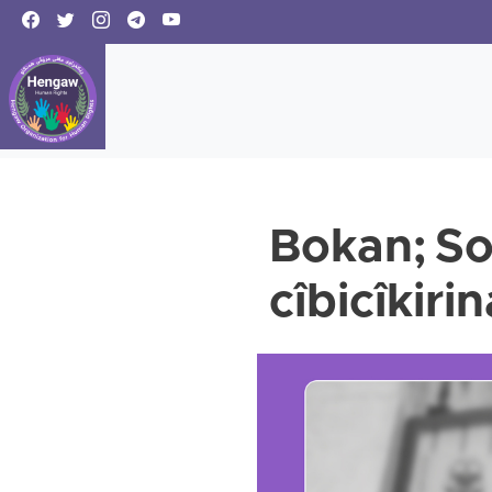
Bokan; So
cîbicîkiri