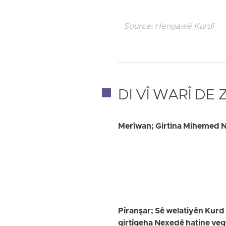
Source:
Hengawê Kurdî
DI VÎ WARÎ DE
Merîwan; Girtina Mihemed Nî
Pîranşar; Sê welatiyên Kurd b
girtîgeha Nexedê hatine ve