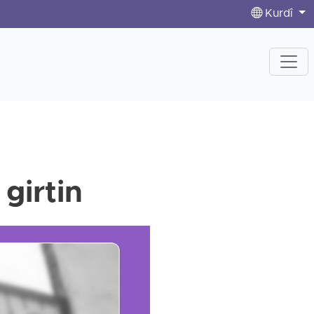
Kurdî
 girtin