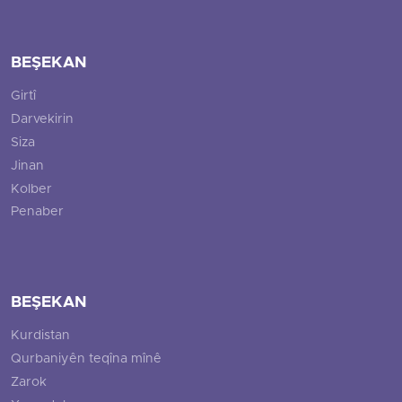
BEŞEKAN
Girtî
Darvekirin
Siza
Jinan
Kolber
Penaber
BEŞEKAN
Kurdistan
Qurbaniyên teqîna mînê
Zarok