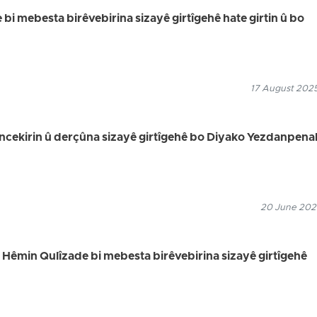
 mebesta birêvebirina sizayê girtîgehê hate girtin û bo
17 August 2025
şkencekirin û derçûna sizayê girtîgehê bo Diyako Yezdanpena
20 June 2025
a Hêmin Qulîzade bi mebesta birêvebirina sizayê girtîgehê