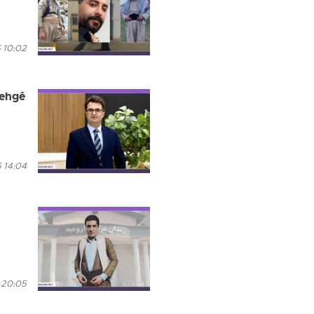
 10:02
gehgê
 14:04
 20:05