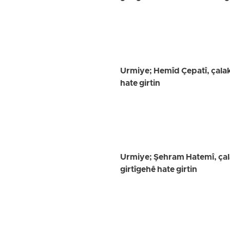
Urmiye; Hemîd Çepatî, çal
hate girtin
Urmiye; Şehram Hatemî, çal
girtîgehê hate girtin