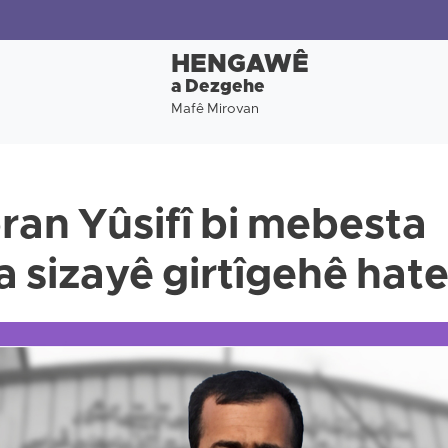
HENGAWÊ
a Dezgehe
Mafê Mirovan
ran Yûsifî bi mebesta
na sizayê girtîgehê hate