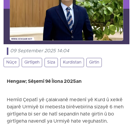
09 September 2025 14:04
Nûçe
Girtîgeh
Siza
Kurdistan
Girtin
Hengaw; Sêşemî 9ê Îlona 2025an
Hemîd Çepatî yê çalakvanê medenî yê Kurd û xelkê
bajarê Urmiyê bi mebesta birêvebirina sizayê 6 meh
girtîgeha bi ser de hatî sepandin hate girtin û bo
girtîgeha navendî ya Urmiyê hate veguhastin.