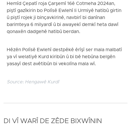
Hemîd Çepatî roja Çarşemî 16ê Cotmeha 2024an,
piştî gazîkirin bo Polîsê Ewlehî li Urmiyê hatibû girtin
û piştî rojek ji binçavkirinê, navbirî bi danînan
barimteya 6 milyardî û bi awayekî demkî heta dawî
qonaxên dadgehê hatibû berdan.
Hêzên Polîsê Ewlehî destpêkê êrîşî ser mala malbatî
ya vî welatiyê Kurd kiribûn û bi bê hebûna belgên
yasayî dest avêtibûn bi vekolîna mala wî.
Source:
Hengawê Kurdî
DI VÎ WARÎ DE ZÊDE BIXWÎNIN