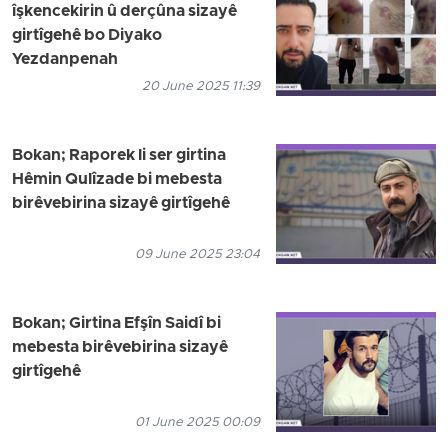
îşkencekirin û derçûna sizayê
girtîgehê bo Diyako
Yezdanpenah
20 June 2025 11:39
Bokan; Raporek li ser girtina
Hêmin Qulîzade bi mebesta
birêvebirina sizayê girtîgehê
09 June 2025 23:04
Bokan; Girtina Efşîn Saidî bi
mebesta birêvebirina sizayê
girtîgehê
01 June 2025 00:09