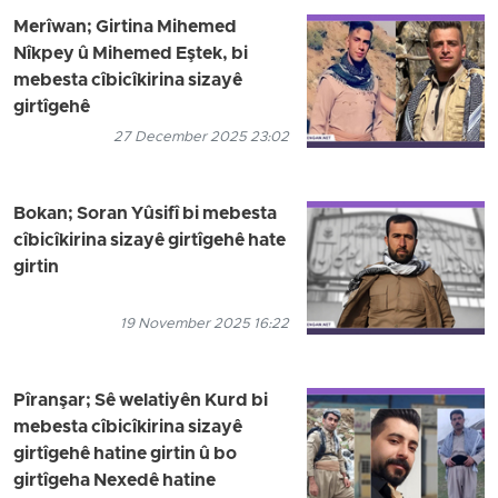
Merîwan; Girtina Mihemed
Nîkpey û Mihemed Eştek, bi
mebesta cîbicîkirina sizayê
girtîgehê
27 December 2025 23:02
Bokan; Soran Yûsifî bi mebesta
cîbicîkirina sizayê girtîgehê hate
girtin
19 November 2025 16:22
Pîranşar; Sê welatiyên Kurd bi
mebesta cîbicîkirina sizayê
girtîgehê hatine girtin û bo
girtîgeha Nexedê hatine