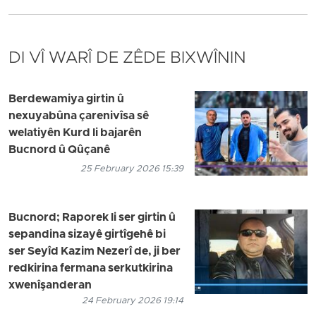
DI VÎ WARÎ DE ZÊDE BIXWÎNIN
Berdewamiya girtin û
nexuyabûna çarenivîsa sê
welatiyên Kurd li bajarên
Bucnord û Qûçanê
25 February 2026 15:39
Bucnord; Raporek li ser girtin û
sepandina sizayê girtîgehê bi
ser Seyîd Kazim Nezerî de, ji ber
redkirina fermana serkutkirina
xwenîşanderan
24 February 2026 19:14