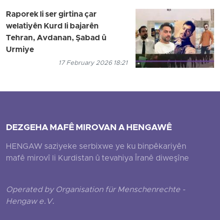
Raporek li ser girtina çar
welatiyên Kurd li bajarên
Tehran, Avdanan, Şabad û
Urmiye
17 February 2026 18:21
DEZGEHA MAFÊ MIROVAN A HENGAWÊ
HENGAW saziyeke serbixwe ye ku binpêkariyên
mafê mirovî li Kurdistan û tevahiya Îranê diweşîne
Operated by Organisation für Menschenrechte -
Hengaw e.V.