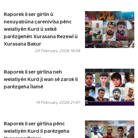
Raporek li ser girtin û
nexuyabûna çarenivîsa pênc
welatiyên Kurd û xelkê
parêzgehên Xurasana Rezewî û
Xurasana Bakur
24 February 2026 18:58
Raporek li ser girtina neh
welatiyên Kurd ji wan sê zarok li
parêzgeha Îlamê
19 February 2026 21:47
Raporek li ser girtina pênc
welatiyên Kurd li parêzgeha