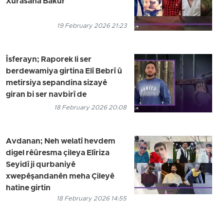
Xurasana Bakur
19 February 2026 21:23
Îsferayn; Raporek li ser
berdewamiya girtina Elî Bebrî û
metirsiya sepandina sizayê
giran bi ser navbirî de
18 February 2026 20:08
Avdanan; Neh welatî hevdem
digel rêûresma çileya Elîriza
Seyidî ji qurbaniyê
xwepêşandanên meha Çileyê
hatine girtin
18 February 2026 14:55