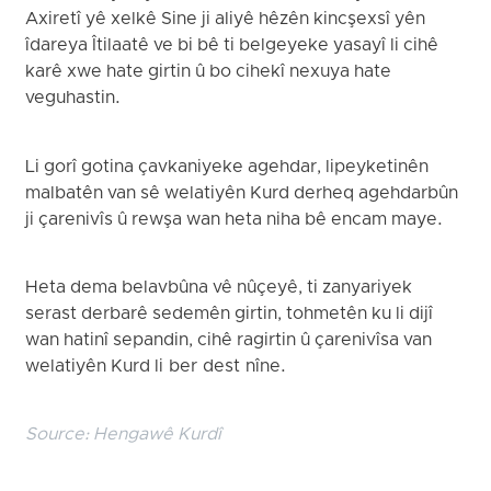
Axiretî yê xelkê Sine ji aliyê hêzên kincşexsî yên
îdareya Îtilaatê ve bi bê ti belgeyeke yasayî li cihê
karê xwe hate girtin û bo cihekî nexuya hate
veguhastin.
Li gorî gotina çavkaniyeke agehdar, lipeyketinên
malbatên van sê welatiyên Kurd derheq agehdarbûn
ji çarenivîs û rewşa wan heta niha bê encam maye.
Heta dema belavbûna vê nûçeyê, ti zanyariyek
serast derbarê sedemên girtin, tohmetên ku li dijî
wan hatinî sepandin, cihê ragirtin û çarenivîsa van
welatiyên Kurd li ber dest nîne.
Source:
Hengawê Kurdî