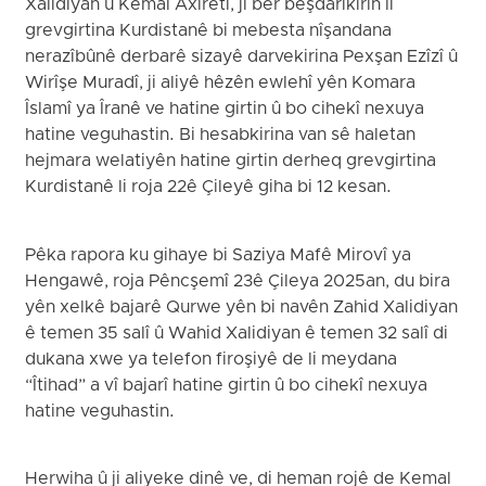
Xalidiyan û Kemal Axiretî, ji ber beşdarîkirin li
grevgirtina Kurdistanê bi mebesta nîşandana
nerazîbûnê derbarê sizayê darvekirina Pexşan Ezîzî û
Wirîşe Muradî, ji aliyê hêzên ewlehî yên Komara
Îslamî ya Îranê ve hatine girtin û bo cihekî nexuya
hatine veguhastin. Bi hesabkirina van sê haletan
hejmara welatiyên hatine girtin derheq grevgirtina
Kurdistanê li roja 22ê Çileyê giha bi 12 kesan.
Pêka rapora ku gihaye bi Saziya Mafê Mirovî ya
Hengawê, roja Pêncşemî 23ê Çileya 2025an, du bira
yên xelkê bajarê Qurwe yên bi navên Zahid Xalidiyan
ê temen 35 salî û Wahid Xalidiyan ê temen 32 salî di
dukana xwe ya telefon firoşiyê de li meydana
“Îtihad” a vî bajarî hatine girtin û bo cihekî nexuya
hatine veguhastin.
Herwiha û ji aliyeke dinê ve, di heman rojê de Kemal