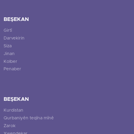
BEŞEKAN
Girtî
Darvekirin
Siza
Jinan
Kolber
Penaber
BEŞEKAN
Kurdistan
Qurbaniyên teqîna mînê
Zarok
Xwendekar