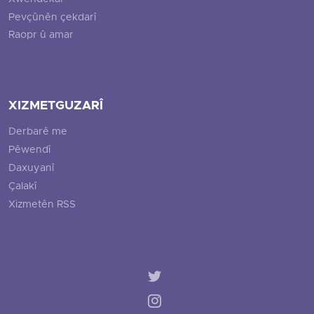
Pevçûnên çekdarî
Raopr û amar
XIZMETGUZARÎ
Derbarê me
Pêwendî
Daxuyanî
Çalakî
Xizmetên RSS