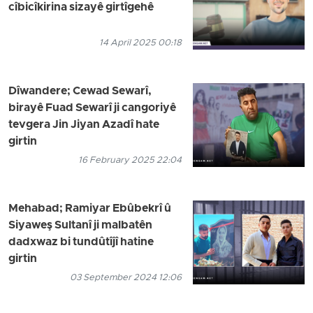
cîbicîkirina sizayê girtîgehê
14 April 2025 00:18
Dîwandere; Cewad Sewarî,
birayê Fuad Sewarî ji cangoriyê
tevgera Jin Jiyan Azadî hate
girtin
16 February 2025 22:04
Mehabad; Ramiyar Ebûbekrî û
Siyaweş Sultanî ji malbatên
dadxwaz bi tundûtîjî hatine
girtin
03 September 2024 12:06