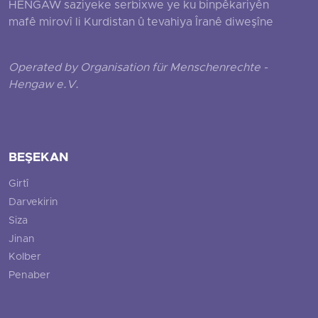
HENGAW saziyeke serbixwe ye ku binpêkariyên
mafê mirovî li Kurdistan û tevahiya Îranê diweşîne
Operated by Organisation für Menschenrechte -
Hengaw e.V.
BEŞEKAN
Girtî
Darvekirin
Siza
Jinan
Kolber
Penaber