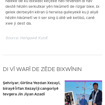
halekê de ku dixwast keçeke hatî revandin di nav
destê hêzên serkutkar yên hikûmetî de rizgar bike, bi
gelek derbeyên kêran û herwisa gulleyekê ku ji aliyê
hêzên hikûmetî ve li ser sing û dilê wê ketibû, canê
xwe ji dest da.
Source:
Hengawê Kurdî
DI VÎ WARÎ DE ZÊDE BIXWÎNIN
Şehriyar; Girtina Yezdan Xezayî,
birayê Îrfan Xezayî ji cangoriyê
tevgera Jin Jiyan Azadî