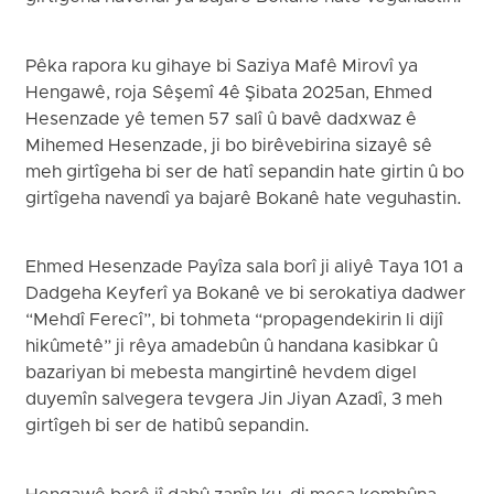
Pêka rapora ku gihaye bi Saziya Mafê Mirovî ya
Hengawê, roja Sêşemî 4ê Şibata 2025an, Ehmed
Hesenzade yê temen 57 salî û bavê dadxwaz ê
Mihemed Hesenzade, ji bo birêvebirina sizayê sê
meh girtîgeha bi ser de hatî sepandin hate girtin û bo
girtîgeha navendî ya bajarê Bokanê hate veguhastin.
Ehmed Hesenzade Payîza sala borî ji aliyê Taya 101 a
Dadgeha Keyferî ya Bokanê ve bi serokatiya dadwer
“Mehdî Ferecî”, bi tohmeta “propagendekirin li dijî
hikûmetê” ji rêya amadebûn û handana kasibkar û
bazariyan bi mebesta mangirtinê hevdem digel
duyemîn salvegera tevgera Jin Jiyan Azadî, 3 meh
girtîgeh bi ser de hatibû sepandin.