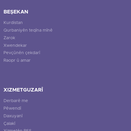
BEŞEKAN
Kurdistan
Qurbaniyên teqîna mînê
Zarok
Xwendekar
Pevçûnên çekdarî
Raopr û amar
XIZMETGUZARÎ
Derbarê me
Pêwendî
Daxuyanî
Çalakî