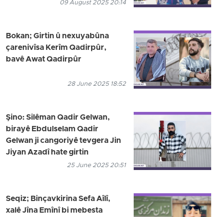
09 August 2025 20:14
Bokan; Girtin û nexuyabûna
çarenivîsa Kerîm Qadirpûr,
bavê Awat Qadirpûr
28 June 2025 18:52
Şino: Silêman Qadir Gelwan,
birayê Ebdulselam Qadir
Gelwan ji cangoriyê tevgera Jin
Jiyan Azadî hate girtin
25 June 2025 20:51
Seqiz; Binçavkirina Sefa Aîlî,
xalê Jîna Emînî bi mebesta