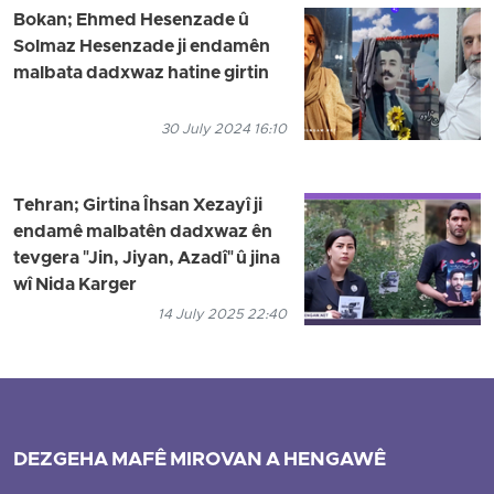
Bokan; Ehmed Hesenzade û
Solmaz Hesenzade ji endamên
malbata dadxwaz hatine girtin
30 July 2024 16:10
Tehran; Girtina Îhsan Xezayî ji
endamê malbatên dadxwaz ên
tevgera "Jin, Jiyan, Azadî" û jina
wî Nida Karger
14 July 2025 22:40
DEZGEHA MAFÊ MIROVAN A HENGAWÊ