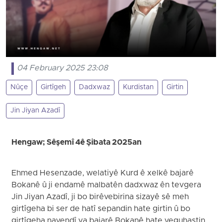
04 February 2025 23:08
Nûçe
Girtîgeh
Dadxwaz
Kurdistan
Girtin
Jin Jiyan Azadî
Hengaw; Sêşemî 4ê Şibata 2025an
Ehmed Hesenzade, welatiyê Kurd ê xelkê bajarê
Bokanê û ji endamê malbatên dadxwaz ên tevgera
Jin Jiyan Azadî, ji bo birêvebirina sizayê sê meh
girtîgeha bi ser de hatî sepandin hate girtin û bo
girtîgeha navendî ya bajarê Bokanê hate veguhastin.