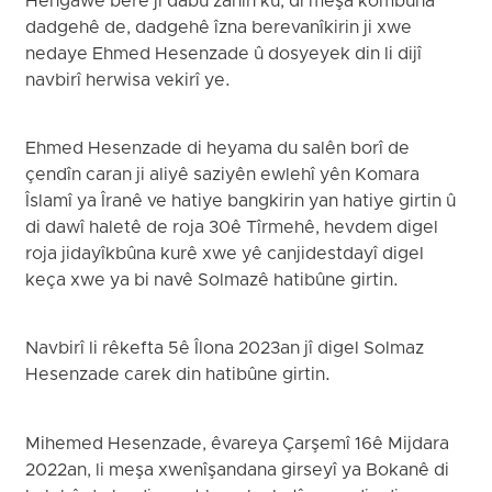
Hengawê berê jî dabû zanîn ku, di meşa kombûna
dadgehê de, dadgehê îzna berevanîkirin ji xwe
nedaye Ehmed Hesenzade û dosyeyek din li dijî
navbirî herwisa vekirî ye.
Ehmed Hesenzade di heyama du salên borî de
çendîn caran ji aliyê saziyên ewlehî yên Komara
Îslamî ya Îranê ve hatiye bangkirin yan hatiye girtin û
di dawî haletê de roja 30ê Tîrmehê, hevdem digel
roja jidayîkbûna kurê xwe yê canjidestdayî digel
keça xwe ya bi navê Solmazê hatibûne girtin.
Navbirî li rêkefta 5ê Îlona 2023an jî digel Solmaz
Hesenzade carek din hatibûne girtin.
Mihemed Hesenzade, êvareya Çarşemî 16ê Mijdara
2022an, li meşa xwenîşandana girseyî ya Bokanê di