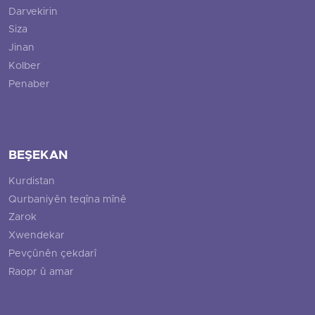
Darvekirin
Siza
Jinan
Kolber
Penaber
BEŞEKAN
Kurdistan
Qurbaniyên teqîna mînê
Zarok
Xwendekar
Pevçûnên çekdarî
Raopr û amar