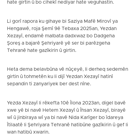
hate girtin û bo cihekî nediyar hate veguhastin.
Li gorî rapora ku gihaye bi Saziya Mafê Mirovî ya
Hengawê, roja Şemî 9ê Tebaxa 2025an, Yezdan
Xezayî, endamê malbata dadxwaz bo Dadgeha
Şoreş a bajarê Şehriyarê yê ser bi parêzgeha
Tehranê hate gazîkirin û girtin.
Heta dema belavbûna vê nûçeyê, li derheq sedemên
girtin û tohmetên ku li dijî Yezdan Xezayî hatinî
sepandin ti zanyariyek ber dest nîne.
Yezda Xezayî li rêkefta 10ê Îlona 2023an, digel bavê
xwe yê bi navê Hetem Xezayî û Îhsan Xezayî, birayê
wî û jinbiraya wî ya bi navê Nida Karîger bo îdareya
Îtilaatê li Şehriyara Tehranê hatibûne gazîkirin û gef li
wan hatibû xwarin.