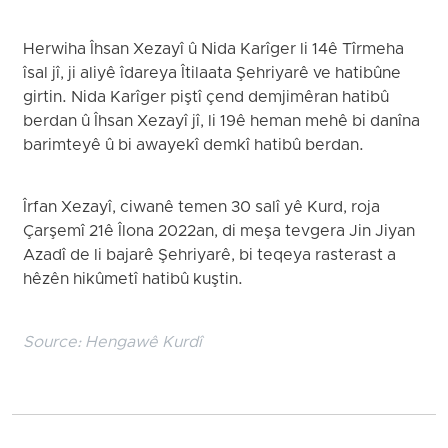
Herwiha Îhsan Xezayî û Nida Karîger li 14ê Tîrmeha
îsal jî, ji aliyê îdareya Îtilaata Şehriyarê ve hatibûne
girtin. Nida Karîger piştî çend demjimêran hatibû
berdan û Îhsan Xezayî jî, li 19ê heman mehê bi danîna
barimteyê û bi awayekî demkî hatibû berdan.
Îrfan Xezayî, ciwanê temen 30 salî yê Kurd, roja
Çarşemî 21ê Îlona 2022an, di meşa tevgera Jin Jiyan
Azadî de li bajarê Şehriyarê, bi teqeya rasterast a
hêzên hikûmetî hatibû kuştin.
Source:
Hengawê Kurdî