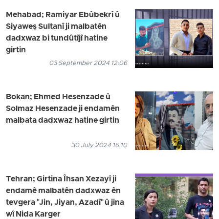
Mehabad; Ramiyar Ebûbekrî û
Siyaweş Sultanî ji malbatên
dadxwaz bi tundûtîjî hatine
girtin
03 September 2024 12:06
Bokan; Ehmed Hesenzade û
Solmaz Hesenzade ji endamên
malbata dadxwaz hatine girtin
30 July 2024 16:10
Tehran; Girtina Îhsan Xezayî ji
endamê malbatên dadxwaz ên
tevgera "Jin, Jiyan, Azadî" û jina
wî Nida Karger