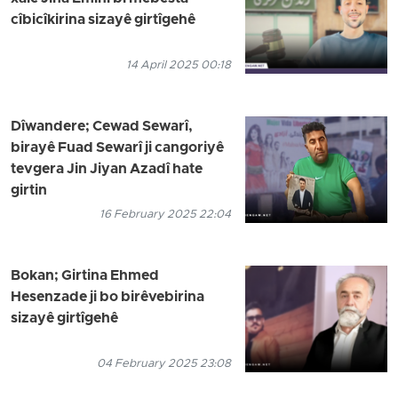
cîbicîkirina sizayê girtîgehê
14 April 2025 00:18
Dîwandere; Cewad Sewarî,
birayê Fuad Sewarî ji cangoriyê
tevgera Jin Jiyan Azadî hate
girtin
16 February 2025 22:04
Bokan; Girtina Ehmed
Hesenzade ji bo birêvebirina
sizayê girtîgehê
04 February 2025 23:08