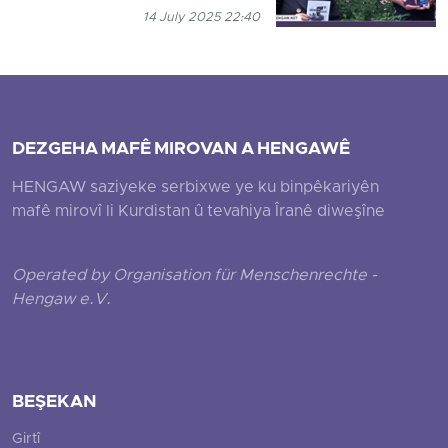
14 July 2025 22:40
DEZGEHA MAFÊ MIROVAN A HENGAWÊ
HENGAW saziyeke serbixwe ye ku binpêkariyên
mafê mirovî li Kurdistan û tevahiya Îranê diweşîne
Operated by Organisation für Menschenrechte -
Hengaw e.V.
BEŞEKAN
Girtî