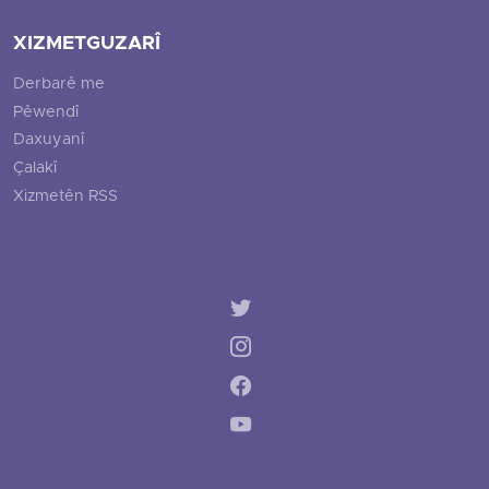
XIZMETGUZARÎ
Derbarê me
Pêwendî
Daxuyanî
Çalakî
Xizmetên RSS