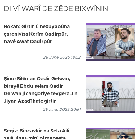
DI VÎ WARÎ DE ZÊDE BIXWÎNIN
Bokan; Girtin û nexuyabûna
çarenivîsa Kerîm Qadirpûr,
bavê Awat Qadirpûr
28 June 2025 18:52
Şino: Silêman Qadir Gelwan,
birayê Ebdulselam Qadir
Gelwan ji cangoriyê tevgera Jin
Jiyan Azadî hate girtin
25 June 2025 20:51
Seqiz; Binçavkirina Sefa Aîlî,
xalê Jîna Emînî bi mebesta