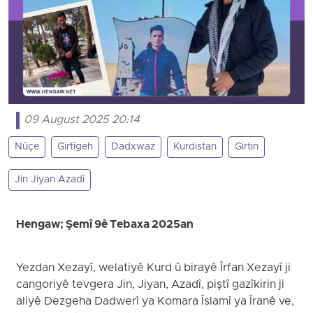
09 August 2025 20:14
Nûçe
Girtîgeh
Dadxwaz
Kurdistan
Girtin
Jin Jiyan Azadî
Hengaw; Şemî 9ê Tebaxa 2025an
Yezdan Xezayî, welatiyê Kurd û birayê Îrfan Xezayî ji
cangoriyê tevgera Jin, Jiyan, Azadî, piştî gazîkirin ji
aliyê Dezgeha Dadwerî ya Komara Îslamî ya Îranê ve,