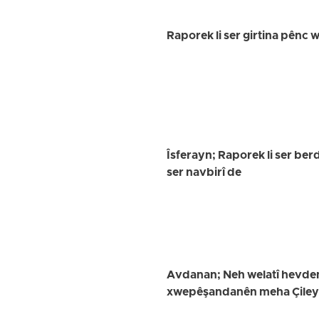
Raporek li ser girtina pênc
Îsferayn; Raporek li ser ber
ser navbirî de
Avdanan; Neh welatî hevdem 
xwepêşandanên meha Çileyê 