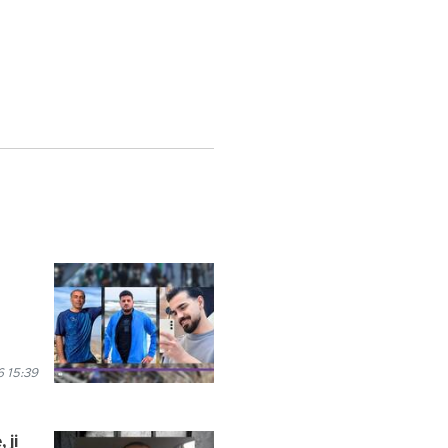
 15:39
 ji