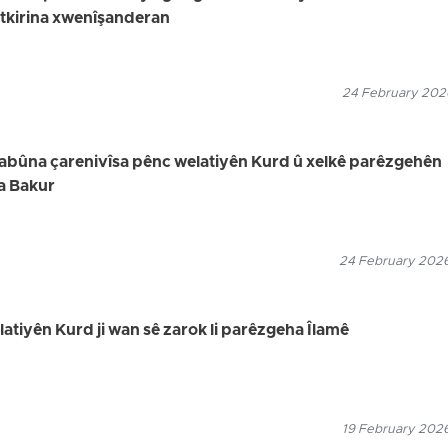
utkirina xwenîşanderan
24 February 2026
uyabûna çarenivîsa pênc welatiyên Kurd û xelkê parêzgehên
a Bakur
24 February 2026
elatiyên Kurd ji wan sê zarok li parêzgeha Îlamê
19 February 2026