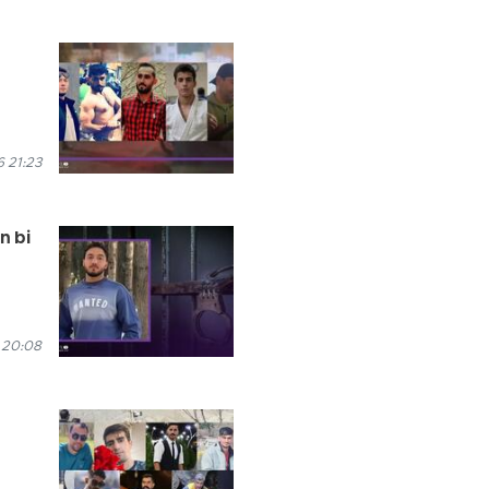
 21:23
n bi
 20:08