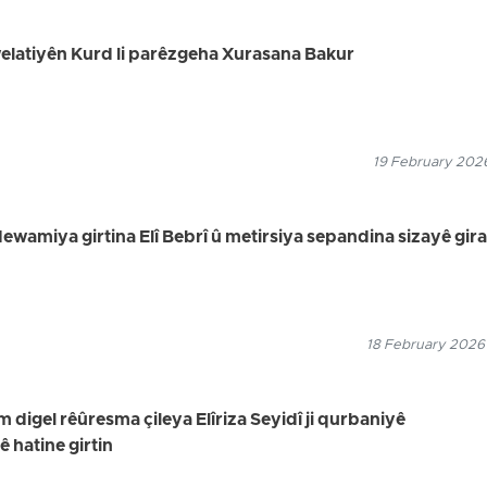
 welatiyên Kurd li parêzgeha Xurasana Bakur
19 February 2026
dewamiya girtina Elî Bebrî û metirsiya sepandina sizayê gira
18 February 2026
digel rêûresma çileya Elîriza Seyidî ji qurbaniyê
hatine girtin