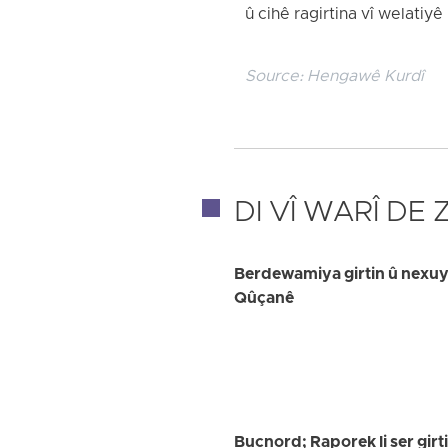
û cihê ragirtina vî welatiyê
Source:
Hengawê Kurdî
DI VÎ WARÎ DE
Berdewamiya girtin û nexuya
Qûçanê
Bucnord; Raporek li ser girt