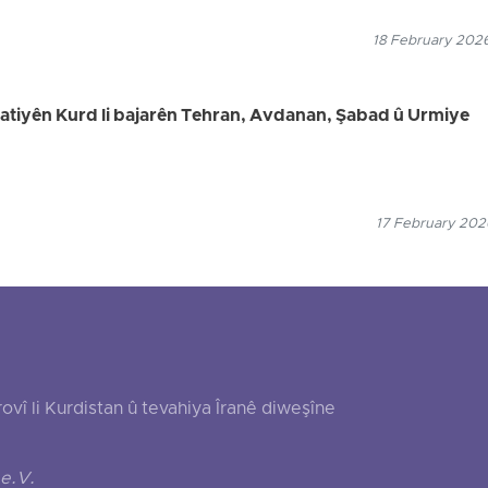
18 February 2026
welatiyên Kurd li bajarên Tehran, Avdanan, Şabad û Urmiye
17 February 2026
 li Kurdistan û tevahiya Îranê diweşîne
e.V.