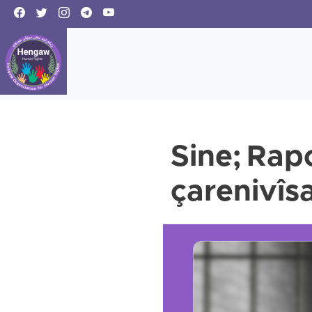
Sine; Rapo
çarenivîs