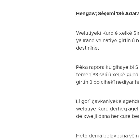
Hengaw; Sêşemî 18ê Adar
Welatiyekî Kurd ê xelkê Si
ya Îranê ve hatiye girtin û
dest nîne.
Pêka rapora ku gihaye bi 
temen 33 salî û xelkê gund
girtin û bo cihekî nediyar 
Li gorî çavkaniyeke agehdar
welatiyê Kurd derheq ageh
de xwe ji dana her cure ber
Heta dema belavbûna vê nûçe