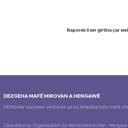
Raporek li ser girtina çar 
DEZGEHA MAFÊ MIROVAN A HENGAWÊ
HENGAW saziyeke serbixwe ye ku binpêkariyên mafê mirovî
Operated by Organisation für Menschenrechte - Hengaw 