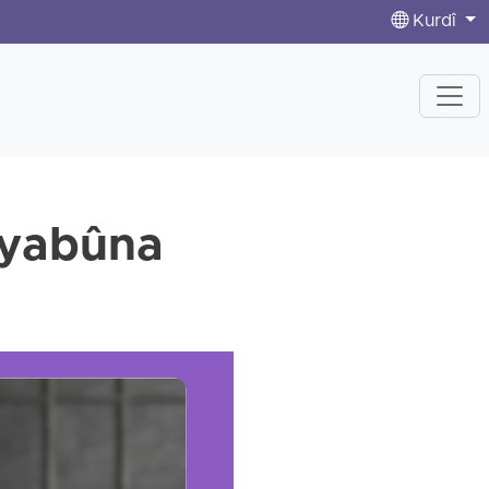
Kurdî
xuyabûna