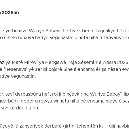
a 2025an
ne yê bi navê Wuriya Babayî, heftiyek berî niha ji aliyê hêz
 bo cihekî nexuya hatiye veguhastin û heta niha ti zanyariyek
Saziya Mafê Mirovî ya Hengawê, roja Sêşemî 11ê Adara 202
ê "Hesenava" yê ser bi bajarê Sine li encama êrîşa hêzên ew
hatiye veguhastin.
, tevî derbasbûna heft roj ji binçavkirina Wuriya Babayî, l
darbûn ji qeder û rewşa wî heta niha bê encama maye û saz
sivekê dûr digirin.
yê, ti zanyariyek derbarê girtin, tohemtên ku li dijî navbir