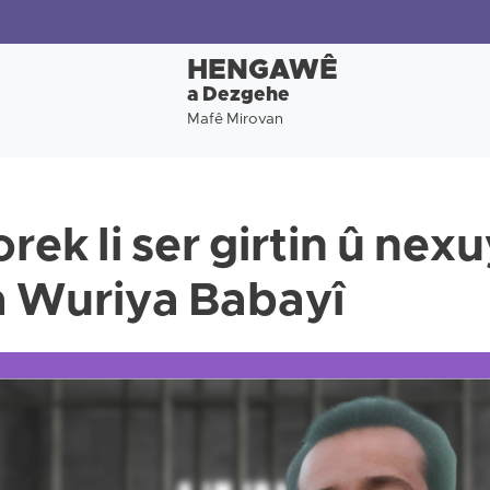
HENGAWÊ
a Dezgehe
Mafê Mirovan
rek li ser girtin û ne
a Wuriya Babayî