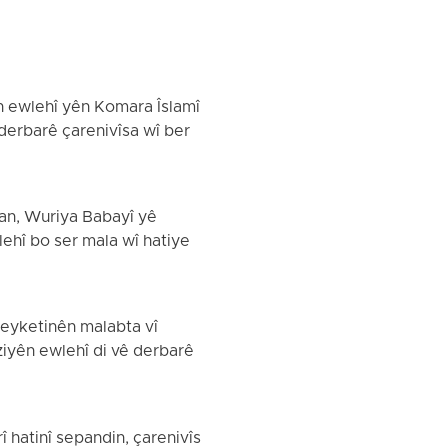
ên ewlehî yên Komara Îslamî
 derbarê çarenivîsa wî ber
5an, Wuriya Babayî yê
lehî bo ser mala wî hatiye
ipeyketinên malabta vî
iyên ewlehî di vê derbarê
î hatinî sepandin, çarenivîs