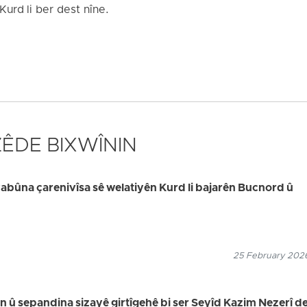
 Kurd li ber dest nîne.
 ZÊDE BIXWÎNIN
bûna çarenivîsa sê welatiyên Kurd li bajarên Bucnord û
25 February 2026
in û sepandina sizayê girtîgehê bi ser Seyîd Kazim Nezerî de,