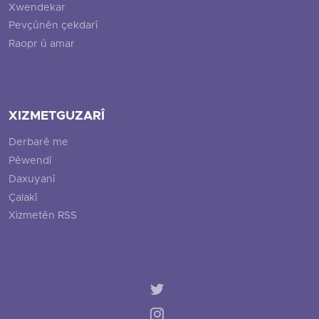
Xwendekar
Pevçûnên çekdarî
Raopr û amar
XIZMETGUZARÎ
Derbarê me
Pêwendî
Daxuyanî
Çalakî
Xizmetên RSS