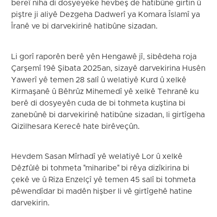
bereî niha di dosyeyeke hevbeş de hatibûne girtin û
piştre ji aliyê Dezgeha Dadwerî ya Komara Îslamî ya
Îranê ve bi darvekirinê hatibûne sizadan.
Li gorî raporên berê yên Hengawê jî, sibêdeha roja
Çarşemî 19ê Şibata 2025an, sizayê darvekirina Husên
Yawerî yê temen 28 salî û welatiyê Kurd û xelkê
Kirmaşanê û Bêhrûz Mihemedî yê xelkê Tehranê ku
berê di dosyeyên cuda de bi tohmeta kuştina bi
zanebûnê bi darvekirinê hatibûne sizadan, li girtîgeha
Qizilhesara Kerecê hate birêveçûn.
Hevdem Sasan Mîrhadî yê welatiyê Lor û xelkê
Dêzfûlê bi tohmeta "miharibe" bi rêya dizîkirina bi
çekê ve û Riza Enzelçî yê temen 45 salî bi tohmeta
pêwendîdar bi madên hişber li vê girtîgehê hatine
darvekirin.