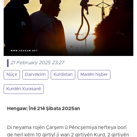
21 February 2025 23:27
Nûçe
Darvekirin
Kurdistan
Madên hişber
Kurdên Xurasanê
Hengaw; Înê 21ê Şibata 2025an
Di heyama rojên Çarşem û Pêncşemiya hefteya borî
de herî kêm 10 girtiyî ji wan 2 girtiyên Kurd, 2 girtiyên