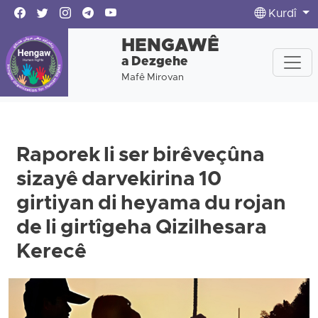
Kurdî
HENGAWÊ
a Dezgehe
Mafê Mirovan
Raporek li ser birêveçûna
sizayê darvekirina 10
girtiyan di heyama du rojan
de li girtîgeha Qizilhesara
Kerecê