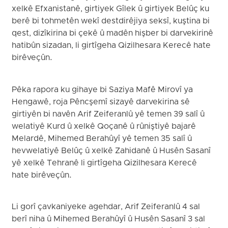
xelkê Efxanistanê, girtiyek Gîlek û girtiyek Belûç ku
berê bi tohmetên wekî destdirêjiya seksî, kuştina bi
qest, dizîkirina bi çekê û madên hişber bi darvekirinê
hatibûn sizadan, li girtîgeha Qizilhesara Kerecê hate
birêveçûn.
Pêka rapora ku gihaye bi Saziya Mafê Mirovî ya
Hengawê, roja Pêncşemî sizayê darvekirina sê
girtiyên bi navên Arif Zeiferanlû yê temen 39 salî û
welatiyê Kurd û xelkê Qoçanê û rûniştiyê bajarê
Melardê, Mihemed Berahûyî yê temen 35 salî û
hevwelatiyê Belûç û xelkê Zahidanê û Husên Sasanî
yê xelkê Tehranê li girtîgeha Qizilhesara Kerecê
hate birêveçûn.
Li gorî çavkaniyeke agehdar, Arif Zeiferanlû 4 sal
berî niha û Mihemed Berahûyî û Husên Sasanî 3 sal