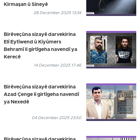
Kirmaşan û Sineyê
28 December 2025 13:34
Birêveçûna sizayê darvekirina
Elî Eytîwend û Kiyûmers
Behramî li girtîgeha navendî ya
Kerecê
14 December 2025 17:46
Birêveçûna sizayê darvekirina
Azad Çenge li girtîgeha navendî
ya Nexedê
04 December 2025 23:50
Birêveçûna sizayê darvekirina