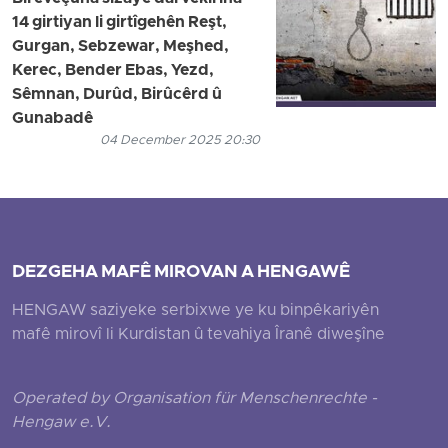
14 girtiyan li girtîgehên Reşt,
Gurgan, Sebzewar, Meşhed,
Kerec, Bender Ebas, Yezd,
Sêmnan, Durûd, Birûcêrd û
Gunabadê
04 December 2025 20:30
DEZGEHA MAFÊ MIROVAN A HENGAWÊ
HENGAW saziyeke serbixwe ye ku binpêkariyên
mafê mirovî li Kurdistan û tevahiya Îranê diweşîne
Operated by Organisation für Menschenrechte -
Hengaw e.V.