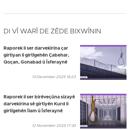
DI VÎ WARÎ DE ZÊDE BIXWÎNIN
Raporek li ser darvekirina çar
girtiyan li girtîgehên Çabehar,
Qoçan, Gonabad û Îsferaynê
13 December 2025 16:23
Raporek li ser birêveçûna sizayê
darvekirina sê girtiyên Kurd li
girtîgehên Îlam û Îsferaynê
12 November 2025 17:33