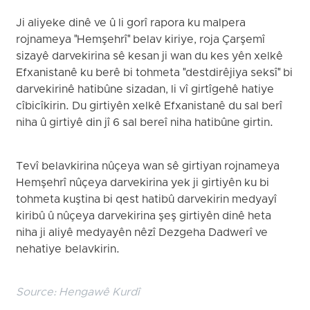
Ji aliyeke dinê ve û li gorî rapora ku malpera
rojnameya "Hemşehrî" belav kiriye, roja Çarşemî
sizayê darvekirina sê kesan ji wan du kes yên xelkê
Efxanistanê ku berê bi tohmeta "destdirêjiya seksî" bi
darvekirinê hatibûne sizadan, li vî girtîgehê hatiye
cîbicîkirin. Du girtiyên xelkê Efxanistanê du sal berî
niha û girtiyê din jî 6 sal bereî niha hatibûne girtin.
Tevî belavkirina nûçeya wan sê girtiyan rojnameya
Hemşehrî nûçeya darvekirina yek ji girtiyên ku bi
tohmeta kuştina bi qest hatibû darvekirin medyayî
kiribû û nûçeya darvekirina şeş girtiyên dinê heta
niha ji aliyê medyayên nêzî Dezgeha Dadwerî ve
nehatiye belavkirin.
Source:
Hengawê Kurdî