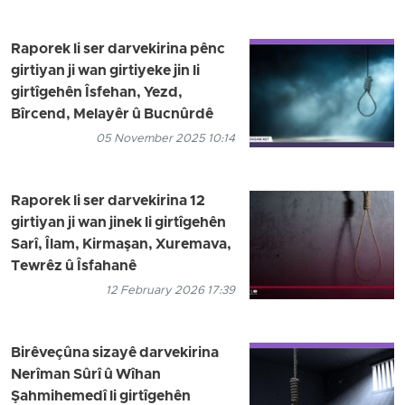
Raporek li ser darvekirina pênc
girtiyan ji wan girtiyeke jin li
girtîgehên Îsfehan, Yezd,
Bîrcend, Melayêr û Bucnûrdê
05 November 2025 10:14
Raporek li ser darvekirina 12
girtiyan ji wan jinek li girtîgehên
Sarî, Îlam, Kirmaşan, Xuremava,
Tewrêz û Îsfahanê
12 February 2026 17:39
Birêveçûna sizayê darvekirina
Nerîman Sûrî û Wîhan
Şahmihemedî li girtîgehên