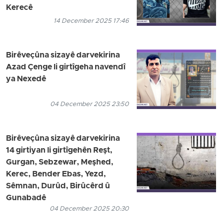
Kerecê
14 December 2025 17:46
Birêveçûna sizayê darvekirina
Azad Çenge li girtîgeha navendî
ya Nexedê
04 December 2025 23:50
Birêveçûna sizayê darvekirina
14 girtiyan li girtîgehên Reşt,
Gurgan, Sebzewar, Meşhed,
Kerec, Bender Ebas, Yezd,
Sêmnan, Durûd, Birûcêrd û
Gunabadê
04 December 2025 20:30