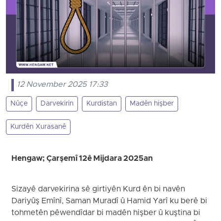
12 November 2025 17:33
Nûçe
Darvekirin
Kurdistan
Madên hişber
Kurdên Xurasanê
Hengaw; Çarşemî 12ê Mijdara 2025an
Sizayê darvekirina sê girtiyên Kurd ên bi navên
Dariyûş Emînî, Saman Muradî û Hamid Yarî ku berê bi
tohmetên pêwendîdar bi madên hişber û kuştina bi