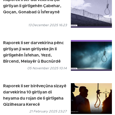
Raporek li ser darvekirina çar
girtiyan li girtîgehên Çabehar,
Qoçan, Gonabad û Îsferaynê
13 December 2025 16:23
Raporek li ser darvekirina pênc
girtiyan ji wan girtiyeke jin li
girtîgehên Îsfehan, Yezd,
Bîrcend, Melayêr û Bucnûrdê
05 November 2025 10:14
Raporek li ser birêveçûna sizayê
darvekirina 10 girtiyan di
heyama du rojan de li girtîgeha
Qizilhesara Kerecê
21 February 2025 23:27