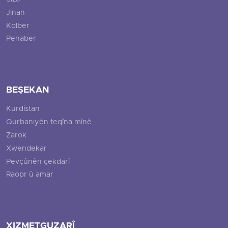
Jinan
Kolber
Penaber
BEŞEKAN
Kurdistan
Qurbaniyên teqîna mînê
Zarok
Xwendekar
Pevçûnên çekdarî
Raopr û amar
XIZMETGUZARÎ