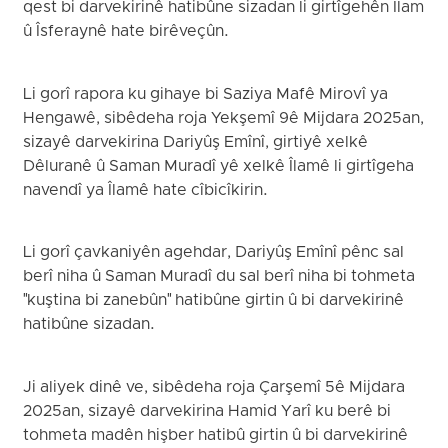
qest bi darvekirinê hatibûne sizadan li girtîgehên Îlam
û Îsferaynê hate birêveçûn.
Li gorî rapora ku gihaye bi Saziya Mafê Mirovî ya
Hengawê, sibêdeha roja Yekşemî 9ê Mijdara 2025an,
sizayê darvekirina Dariyûş Emînî, girtiyê xelkê
Dêluranê û Saman Muradî yê xelkê Îlamê li girtîgeha
navendî ya Îlamê hate cîbicîkirin.
Li gorî çavkaniyên agehdar, Dariyûş Emînî pênc sal
berî niha û Saman Muradî du sal berî niha bi tohmeta
"kuştina bi zanebûn" hatibûne girtin û bi darvekirinê
hatibûne sizadan.
Ji aliyek dinê ve, sibêdeha roja Çarşemî 5ê Mijdara
2025an, sizayê darvekirina Hamid Yarî ku berê bi
tohmeta madên hişber hatibû girtin û bi darvekirinê