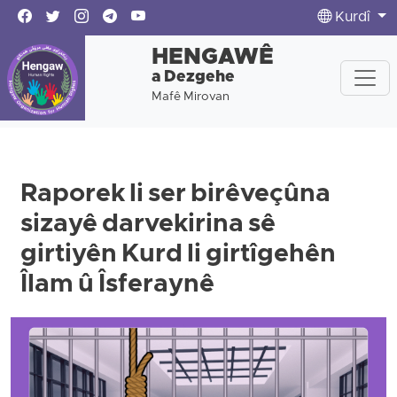
Kurdî
HENGAWÊ
a Dezgehe
Mafê Mirovan
Raporek li ser birêveçûna
sizayê darvekirina sê
girtiyên Kurd li girtîgehên
Îlam û Îsferaynê