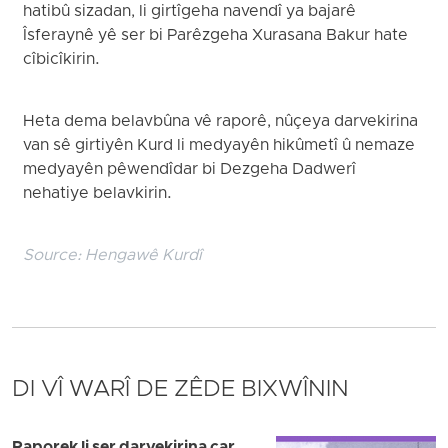
hatibû sizadan, li girtîgeha navendî ya bajarê
Îsferaynê yê ser bi Parêzgeha Xurasana Bakur hate
cîbicîkirin.
Heta dema belavbûna vê raporê, nûçeya darvekirina
van sê girtiyên Kurd li medyayên hikûmetî û nemaze
medyayên pêwendîdar bi Dezgeha Dadwerî
nehatiye belavkirin.
Source:
Hengawê Kurdî
DI VÎ WARÎ DE ZÊDE BIXWÎNIN