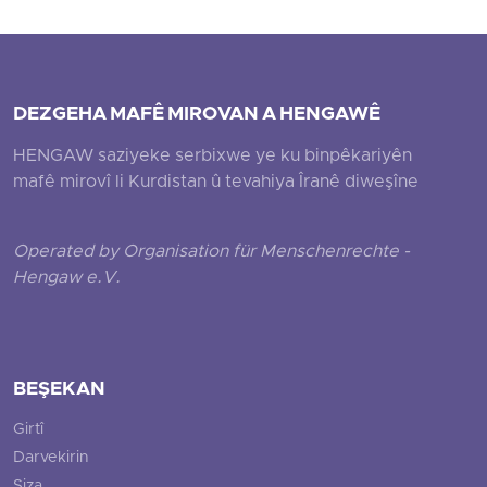
DEZGEHA MAFÊ MIROVAN A HENGAWÊ
HENGAW saziyeke serbixwe ye ku binpêkariyên
mafê mirovî li Kurdistan û tevahiya Îranê diweşîne
Operated by Organisation für Menschenrechte -
Hengaw e.V.
BEŞEKAN
Girtî
Darvekirin
Siza