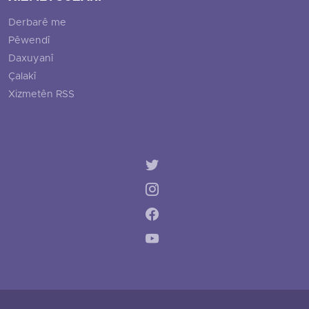
Derbarê me
Pêwendî
Daxuyanî
Çalakî
Xizmetên RSS