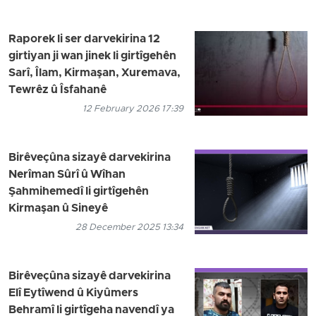
Raporek li ser darvekirina 12
girtiyan ji wan jinek li girtîgehên
Sarî, Îlam, Kirmaşan, Xuremava,
Tewrêz û Îsfahanê
12 February 2026 17:39
Birêveçûna sizayê darvekirina
Nerîman Sûrî û Wîhan
Şahmihemedî li girtîgehên
Kirmaşan û Sineyê
28 December 2025 13:34
Birêveçûna sizayê darvekirina
Elî Eytîwend û Kiyûmers
Behramî li girtîgeha navendî ya