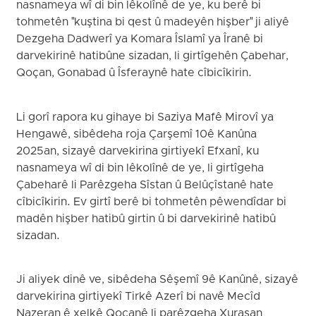
nasnameya wî di bin lêkolînê de ye, ku berê bi
tohmetên "kuştina bi qest û madeyên hişber" ji aliyê
Dezgeha Dadwerî ya Komara Îslamî ya Îranê bi
darvekirinê hatibûne sizadan, li girtîgehên Çabehar,
Qoçan, Gonabad û Îsferaynê hate cîbicîkirin.
Li gorî rapora ku gihaye bi Saziya Mafê Mirovî ya
Hengawê, sibêdeha roja Çarşemî 10ê Kanûna
2025an, sizayê darvekirina girtiyekî Efxanî, ku
nasnameya wî di bin lêkolînê de ye, li girtîgeha
Çabeharê li Parêzgeha Sîstan û Belûçîstanê hate
cîbicîkirin. Ev girtî berê bi tohmetên pêwendîdar bi
madên hişber hatibû girtin û bi darvekirinê hatibû
sizadan.
Ji aliyek dinê ve, sibêdeha Sêşemî 9ê Kanûnê, sizayê
darvekirina girtiyekî Tirkê Azerî bi navê Mecîd
Nazeran ê xelkê Qoçanê li parêzgeha Xurasan