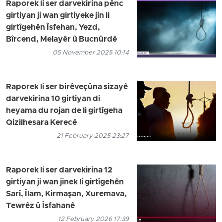
Raporek li ser darvekirina pênc
girtiyan ji wan girtiyeke jin li
girtîgehên Îsfehan, Yezd,
Bîrcend, Melayêr û Bucnûrdê
05 November 2025 10:14
Raporek li ser birêveçûna sizayê
darvekirina 10 girtiyan di
heyama du rojan de li girtîgeha
Qizilhesara Kerecê
21 February 2025 23:27
Raporek li ser darvekirina 12
girtiyan ji wan jinek li girtîgehên
Sarî, Îlam, Kirmaşan, Xuremava,
Tewrêz û Îsfahanê
12 February 2026 17:39