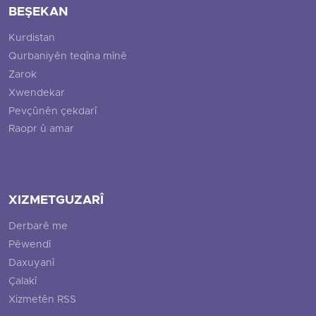
BEŞEKAN
Kurdistan
Qurbaniyên teqîna mînê
Zarok
Xwendekar
Pevçûnên çekdarî
Raopr û amar
XIZMETGUZARÎ
Derbarê me
Pêwendî
Daxuyanî
Çalakî
Xizmetên RSS