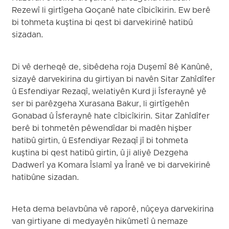
Rezewî li girtîgeha Qoçanê hate cîbicîkirin. Ew berê
bi tohmeta kuştina bi qest bi darvekirinê hatibû
sizadan.
Di vê derheqê de, sibêdeha roja Duşemî 8ê Kanûnê,
sizayê darvekirina du girtiyan bi navên Sitar Zahîdîfer
û Esfendiyar Rezaqî, welatiyên Kurd ji Îsferaynê yê
ser bi parêzgeha Xurasana Bakur, li girtîgehên
Gonabad û Îsferaynê hate cîbicîkirin. Sitar Zahîdîfer
berê bi tohmetên pêwendîdar bi madên hişber
hatibû girtin, û Esfendiyar Rezaqî jî bi tohmeta
kuştina bi qest hatibû girtin, û ji aliyê Dezgeha
Dadwerî ya Komara Îslamî ya Îranê ve bi darvekirinê
hatibûne sizadan.
Heta dema belavbûna vê raporê, nûçeya darvekirina
van girtiyane di medyayên hikûmetî û nemaze