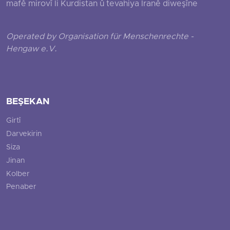
mafê mirovî li Kurdistan û tevahiya Îranê diweşîne
Operated by Organisation für Menschenrechte -
Hengaw e.V.
BEŞEKAN
Girtî
Darvekirin
Siza
Jinan
Kolber
Penaber