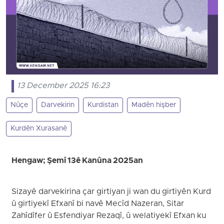
13 December 2025 16:23
Nûçe
Darvekirin
Kurdistan
Madên hişber
Kurdên Xurasanê
Hengaw; Şemî 13ê Kanûna 2025an
Sizayê darvekirina çar girtiyan ji wan du girtiyên Kurd
û girtiyekî Efxanî bi navê Mecîd Nazeran, Sitar
Zahîdîfer û Esfendiyar Rezaqî, û welatiyekî Efxan ku