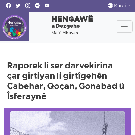
Kurdî
HENGAWÊ
a Dezgehe
Mafê Mirovan
Raporek li ser darvekirina
çar girtiyan li girtîgehên
Çabehar, Qoçan, Gonabad û
Îsferaynê