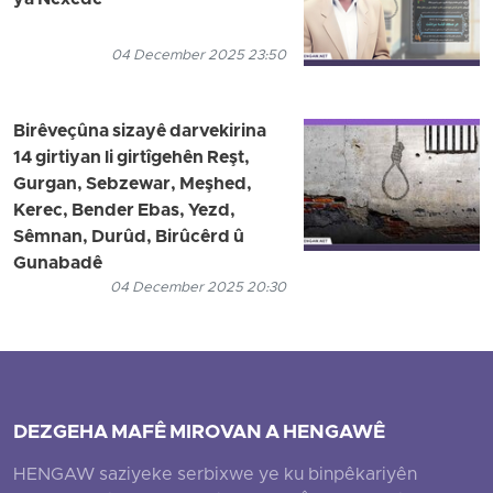
ya Nexedê
04 December 2025 23:50
Birêveçûna sizayê darvekirina
14 girtiyan li girtîgehên Reşt,
Gurgan, Sebzewar, Meşhed,
Kerec, Bender Ebas, Yezd,
Sêmnan, Durûd, Birûcêrd û
Gunabadê
04 December 2025 20:30
DEZGEHA MAFÊ MIROVAN A HENGAWÊ
HENGAW saziyeke serbixwe ye ku binpêkariyên