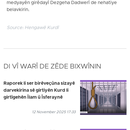
medyayên girêdayî Dezgeha Dadwerî de nehatiye
belavkirin.
Source:
Hengawê Kurdî
DI VÎ WARÎ DE ZÊDE BIXWÎNIN
Raporek li ser birêveçûna sizayê
darvekirina sê girtiyên Kurd li
girtîgehên Îlam û Îsferaynê
12 November 2025 17:33