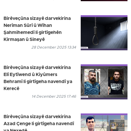
Birêveçûna sizayê darvekirina
Nerîman Sûrî û Wîhan
Şahmihemedî li girtîgehên
Kirmaşan û Sineyê
28 December 2025 13:34
Birêveçûna sizayê darvekirina
Elî Eytîwend û Kiyûmers
Behramî li girtîgeha navendî ya
Kerecê
14 December 2025 17:46
Birêveçûna sizayê darvekirina
Azad Çenge li girtîgeha navendî