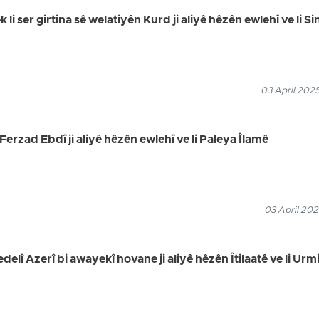
 ser girtina sê welatiyên Kurd ji aliyê hêzên ewlehî ve li Si
03 April 202
rzad Ebdî ji aliyê hêzên ewlehî ve li Paleya Îlamê
03 April 202
î Azerî bi awayekî hovane ji aliyê hêzên Îtilaatê ve li Urm