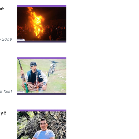
ne
5 20:19
5 13:51
iyê