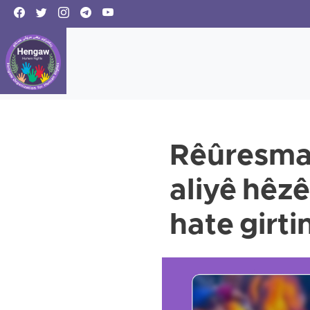
Rêûresma 
aliyê hêzê
hate girti