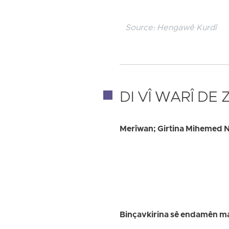
Source:
Hengawê Kurdî
DI VÎ WARÎ DE
Merîwan; Girtina Mihemed Nî
Binçavkirina sê endamên malb