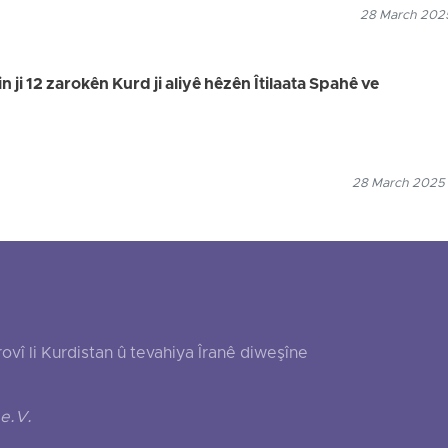
28 March 2025
 ji 12 zarokên Kurd ji aliyê hêzên Îtilaata Spahê ve
28 March 2025
 li Kurdistan û tevahiya Îranê diweşîne
e.V.