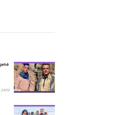
îgehê
 23:02