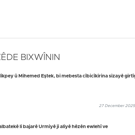
 ZÊDE BIXWÎNIN
kpey û Mihemed Eştek, bi mebesta cîbicîkirina sizayê girt
27 December 2025
atekê li bajarê Urmiyê ji aliyê hêzên ewlehî ve