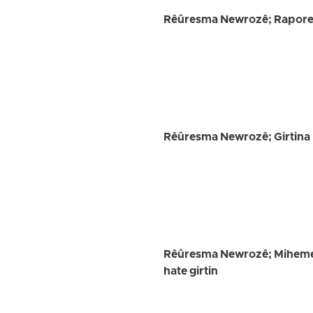
Rêûresma Newrozê; Raporek li
Rêûresma Newrozê; Girtina Fe
Rêûresma Newrozê; Mihemedel
hate girtin