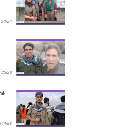
 20:27
 23:29
nê
5 14:58