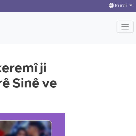
Kurdî
remî ji
rê Sinê ve