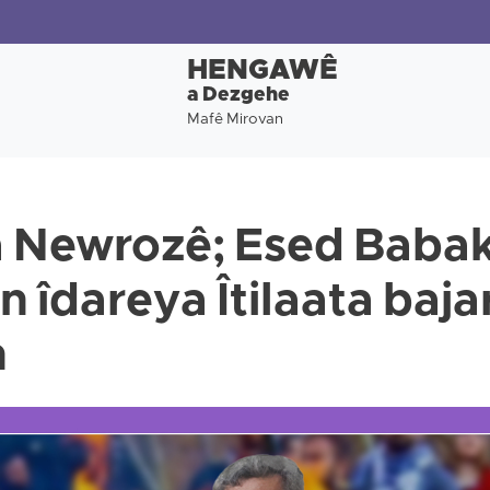
HENGAWÊ
a Dezgehe
Mafê Mirovan
Newrozê; Esed Babake
n îdareya Îtilaata baja
n