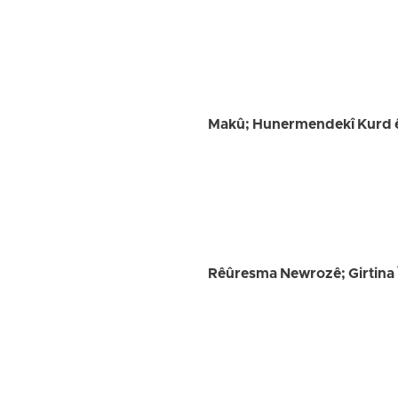
Makû; Hunermendekî Kurd ê 
Rêûresma Newrozê; Girtina 