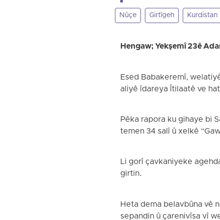
Nûçe
Girtîgeh
Kurdistan
Hengaw; Yekşemî 23ê Ada
Esed Babakeremî, welatiyê 
aliyê îdareya Îtilaatê ve h
Pêka rapora ku gihaye bi 
temen 34 salî û xelkê “Gawer
Li gorî çavkaniyeke agehd
girtin.
Heta dema belavbûna vê nûç
sepandin û çarenivîsa vî we