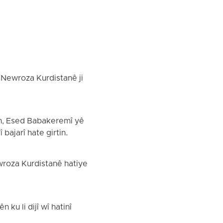
 Newroza Kurdistanê ji
an, Esed Babakeremî yê
 bajarî hate girtin.
wroza Kurdistanê hatiye
ku li dijî wî hatinî