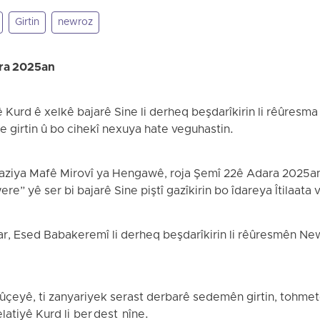
Girtin
newroz
ra 2025an
Kurd ê xelkê bajarê Sine li derheq beşdarîkirin li rêûresma
ate girtin û bo cihekî nexuya hate veguhastin.
Saziya Mafê Mirovî ya Hengawê, roja Şemî 22ê Adara 2025
e” yê ser bi bajarê Sine piştî gazîkirin bo îdareya Îtilaata vî
ar, Esed Babakeremî li derheq beşdarîkirin li rêûresmên Ne
eyê, ti zanyariyek serast derbarê sedemên girtin, tohmetên 
latiyê Kurd li ber dest nîne.