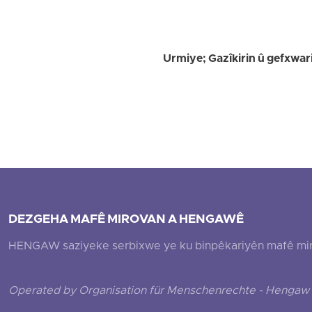
Urmiye; Gazîkirin û gefxwarin
DEZGEHA MAFÊ MIROVAN A HENGAWÊ
HENGAW saziyeke serbixwe ye ku binpêkariyên mafê mirovî
Operated by Organisation für Menschenrechte - Hengaw 