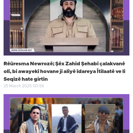
Rêûresma Newrozê; Şêx Zahid Şehabî çalakvanê
olî, bi awayekî hovane ji aliyê îdareya Îtilaatê ve li
Seqizê hate girtin
25 March 2025 00:56