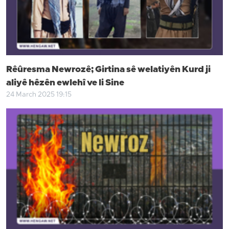
Rêûresma Newrozê; Girtina sê welatiyên Kurd ji
aliyê hêzên ewlehî ve li Sine
24 March 2025 19:15