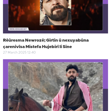
Rêûresma Newrozê; Girtin û nexuyabûna
çarenivîsa Mistefa Hujebirî li Sine
27 March 2025 12:40