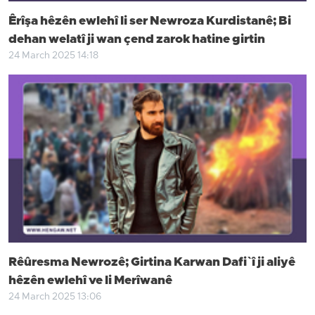
Êrîşa hêzên ewlehî li ser Newroza Kurdistanê; Bi
dehan welatî ji wan çend zarok hatine girtin
24 March 2025 14:18
Rêûresma Newrozê; Girtina Karwan Dafi`î ji aliyê
hêzên ewlehî ve li Merîwanê
24 March 2025 13:06