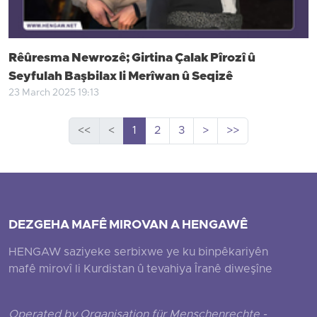
Rêûresma Newrozê; Girtina Çalak Pîrozî û
Seyfulah Başbilax li Merîwan û Seqizê
23 March 2025 19:13
<<
<
1
2
3
>
>>
DEZGEHA MAFÊ MIROVAN A HENGAWÊ
HENGAW saziyeke serbixwe ye ku binpêkariyên
mafê mirovî li Kurdistan û tevahiya Îranê diweşîne
Operated by Organisation für Menschenrechte -