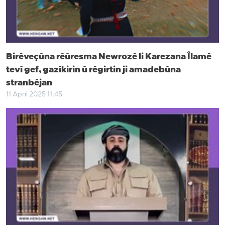
Birêveçûna rêûresma Newrozê li Karezana Îlamê
tevî gef, gazîkirin û rêgirtin ji amadebûna
stranbêjan
11 April 2025 11:45