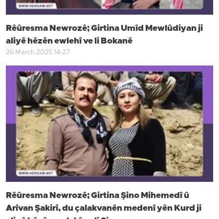
Rêûresma Newrozê; Girtina Umîd Mewlûdiyan ji
aliyê hêzên ewlehî ve li Bokanê
26 March 2025 14:27
Rêûresma Newrozê; Girtina Şino Mihemedî û
Arîvan Şakirî, du çalakvanên medenî yên Kurd ji