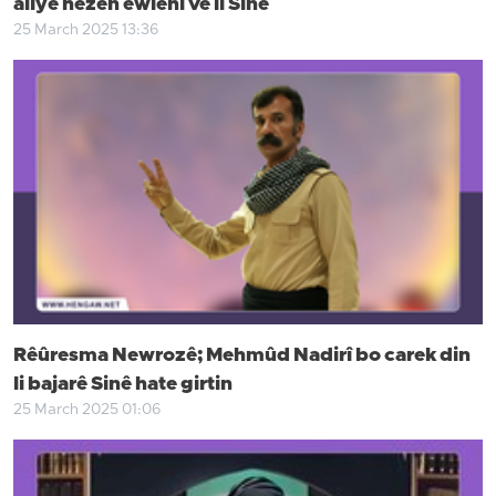
aliyê hêzên ewlehî ve li Sine
25 March 2025 13:36
Rêûresma Newrozê; Mehmûd Nadirî bo carek din
li bajarê Sinê hate girtin
25 March 2025 01:06