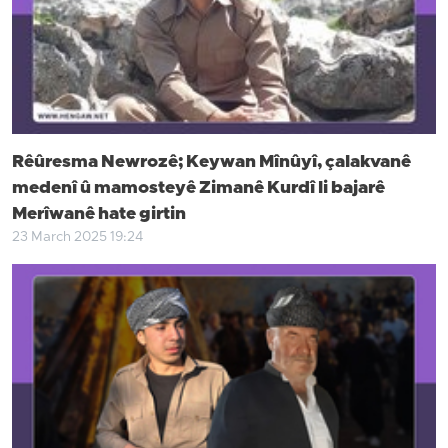
Rêûresma Newrozê; Keywan Mînûyî, çalakvanê
medenî û mamosteyê Zimanê Kurdî li bajarê
Merîwanê hate girtin
23 March 2025 19:24