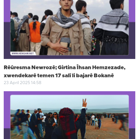
Rêûresma Newrozê; Girtina Îhsan Hemzezade,
xwendekarê temen 17 salî li bajarê Bokanê
23 April 2025 14:58