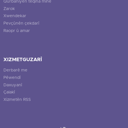
Qurbaniyên teqîna mînê
Zarok
Xwendekar
Pevçûnên çekdarî
Raopr û amar
XIZMETGUZARÎ
Derbarê me
Pêwendî
Daxuyanî
Çalakî
Xizmetên RSS