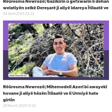
Rêûresma Newrozê; Gazîkirin û gefxwarin li dehan
welatiyên xelkê Dereşarê ji aliyê îdareya Îtilaatê ve
02 April 2025 22:22
Rêûresma Newrozê; Mihemedelî Azerî bi awayekî
hovane ji aliyê hêzên Îtilaatê ve li Urmiyê hate
girtin
28 March 2025 13:32