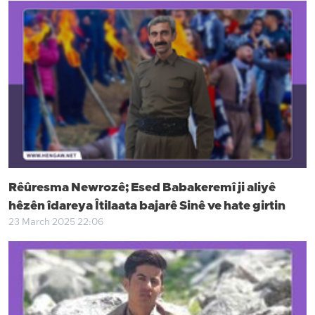
Rêûresma Newrozê; Esed Babakeremî ji aliyê
hêzên îdareya Îtilaata bajarê Sinê ve hate girtin
23 March 2025 22:06