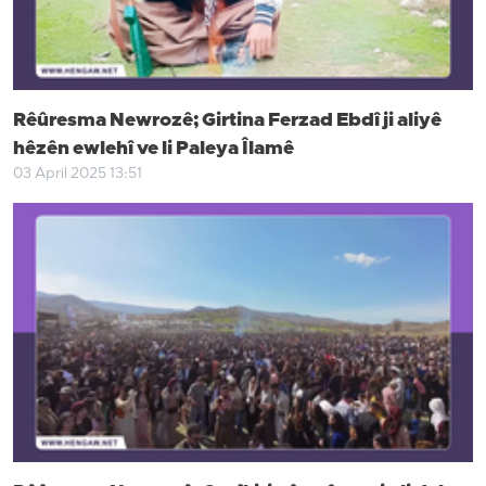
Rêûresma Newrozê; Girtina Ferzad Ebdî ji aliyê
hêzên ewlehî ve li Paleya Îlamê
03 April 2025 13:51