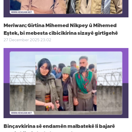
Merîwan; Girtina Mihemed Nîkpey û Mihemed
Eştek, bi mebesta cîbicîkirina sizayê girtîgehê
27 December 2025 23:02
Binçavkirina sê endamên malbatekê li bajarê