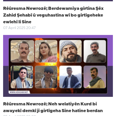
Rêûresma Newrozê; Berdewamiya girtina Şêx
Zahid Şehabî û veguhastina wî bo girtîgeheke
ewlehî li Sine
07 April 2025 20:47
Rêûresma Newrozê; Neh welatiyên Kurd bi
awayekî demkî ji girtîgeha Sine hatine berdan