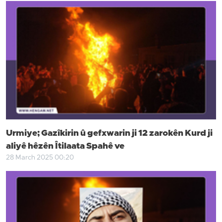
Urmiye; Gazîkirin û gefxwarin ji 12 zarokên Kurd ji
aliyê hêzên Îtilaata Spahê ve
28 March 2025 00:20