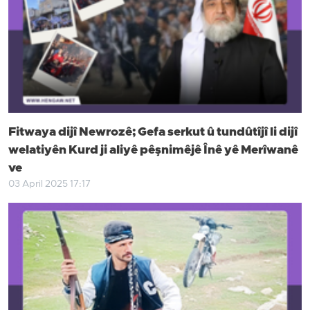
Fitwaya dijî Newrozê; Gefa serkut û tundûtîjî li dijî
welatiyên Kurd ji aliyê pêşnimêjê Înê yê Merîwanê
ve
03 April 2025 17:17