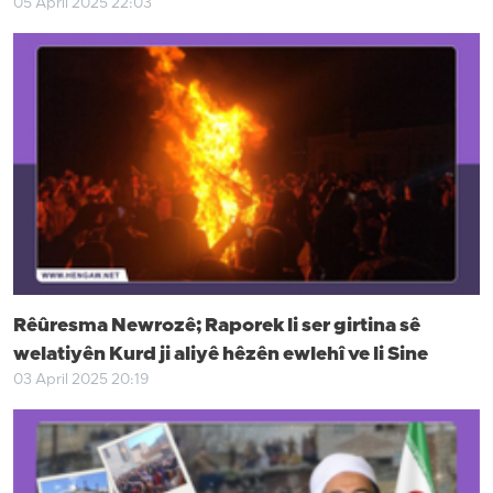
05 April 2025 22:03
Rêûresma Newrozê; Raporek li ser girtina sê
welatiyên Kurd ji aliyê hêzên ewlehî ve li Sine
03 April 2025 20:19