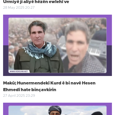
Urmiyê ji aliyê hêzên ewlehî ve
28 May 2025 20:27
Makû; Hunermendekî Kurd ê bi navê Hesen
Ehmedî hate binçavkirin
27 April 2025 23:29