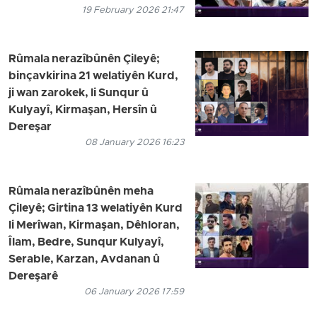
19 February 2026 21:47
Rûmala nerazîbûnên Çileyê;
binçavkirina 21 welatiyên Kurd,
ji wan zarokek, li Sunqur û
Kulyayî, Kirmaşan, Hersîn û
Dereşar
08 January 2026 16:23
Rûmala nerazîbûnên meha
Çileyê; Girtina 13 welatiyên Kurd
li Merîwan, Kirmaşan, Dêhloran,
Îlam, Bedre, Sunqur Kulyayî,
Serable, Karzan, Avdanan û
Dereşarê
06 January 2026 17:59