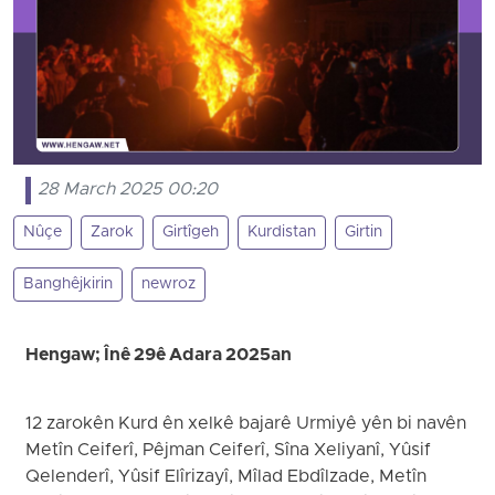
28 March 2025 00:20
Nûçe
Zarok
Girtîgeh
Kurdistan
Girtin
Banghêjkirin
newroz
Hengaw; Înê 29ê Adara 2025an
12 zarokên Kurd ên xelkê bajarê Urmiyê yên bi navên
Metîn Ceiferî, Pêjman Ceiferî, Sîna Xeliyanî, Yûsif
Qelenderî, Yûsif Elîrizayî, Mîlad Ebdîlzade, Metîn