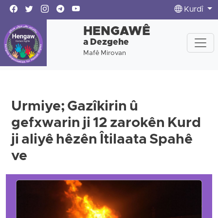
Kurdî
HENGAWÊ
a Dezgehe
Mafê Mirovan
Urmiye; Gazîkirin û
gefxwarin ji 12 zarokên Kurd
ji aliyê hêzên Îtilaata Spahê
ve