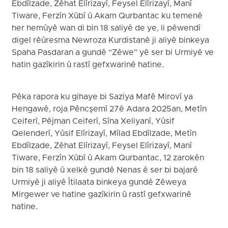
Ebdîlzade, Zêhat Elîrizayî, Feysel Elîrizayî, Manî
Tiware, Ferzîn Xûbî û Akam Qurbantac ku temenê
her hemûyê wan di bin 18 saliyê de ye, li pêwendî
digel rêûresma Newroza Kurdistanê ji aliyê binkeya
Spaha Pasdaran a gundê “Zêwe” yê ser bi Urmiyê ve
hatin gazîkirin û rastî gefxwarinê hatine.
Pêka rapora ku gihaye bi Saziya Mafê Mirovî ya
Hengawê, roja Pêncşemî 27ê Adara 2025an, Metîn
Ceiferî, Pêjman Ceiferî, Sîna Xeliyanî, Yûsif
Qelenderî, Yûsif Elîrizayî, Mîlad Ebdîlzade, Metîn
Ebdîlzade, Zêhat Elîrizayî, Feysel Elîrizayî, Manî
Tiware, Ferzîn Xûbî û Akam Qurbantac, 12 zarokên
bin 18 saliyê û xelkê gundê Nenas ê ser bi bajarê
Urmiyê ji aliyê Îtilaata binkeya gundê Zêweya
Mirgewer ve hatine gazîkirin û rastî gefxwarinê
hatine.