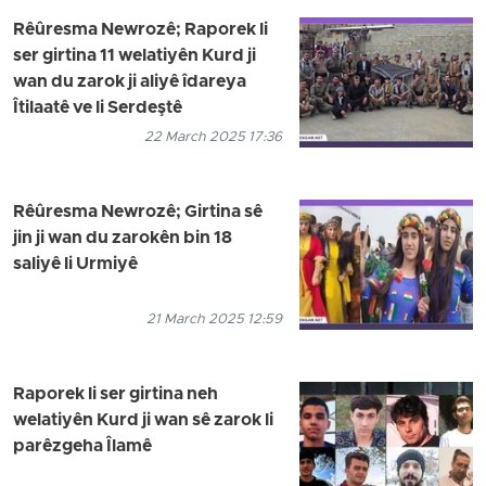
Rêûresma Newrozê; Raporek li
ser girtina 11 welatiyên Kurd ji
wan du zarok ji aliyê îdareya
Îtilaatê ve li Serdeştê
22 March 2025 17:36
Rêûresma Newrozê; Girtina sê
jin ji wan du zarokên bin 18
saliyê li Urmiyê
21 March 2025 12:59
Raporek li ser girtina neh
welatiyên Kurd ji wan sê zarok li
parêzgeha Îlamê