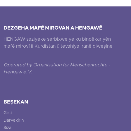
DEZGEHA MAFÊ MIROVAN A HENGAWÊ
HENGAW saziyeke serbixwe ye ku binpêkariyên
mafê mirovî li Kurdistan û tevahiya Îranê diweşîne
Operated by Organisation für Menschenrechte -
Hengaw e.V.
BEŞEKAN
Girtî
Darvekirin
Siza