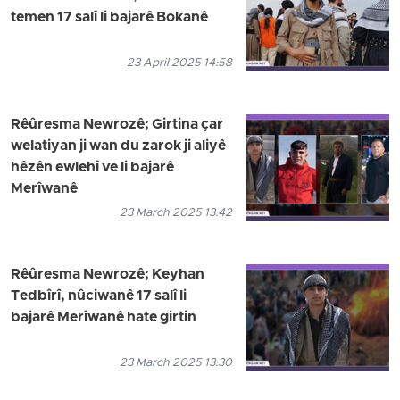
temen 17 salî li bajarê Bokanê
23 April 2025 14:58
Rêûresma Newrozê; Girtina çar
welatiyan ji wan du zarok ji aliyê
hêzên ewlehî ve li bajarê
Merîwanê
23 March 2025 13:42
Rêûresma Newrozê; Keyhan
Tedbîrî, nûciwanê 17 salî li
bajarê Merîwanê hate girtin
23 March 2025 13:30