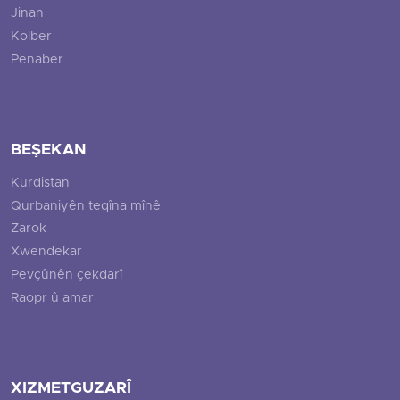
Jinan
Kolber
Penaber
BEŞEKAN
Kurdistan
Qurbaniyên teqîna mînê
Zarok
Xwendekar
Pevçûnên çekdarî
Raopr û amar
XIZMETGUZARÎ