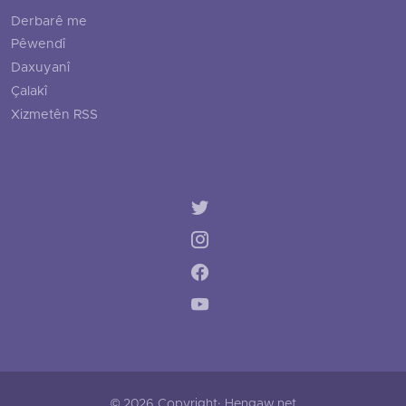
Derbarê me
Pêwendî
Daxuyanî
Çalakî
Xizmetên RSS
© 2026 Copyright: Hengaw.net