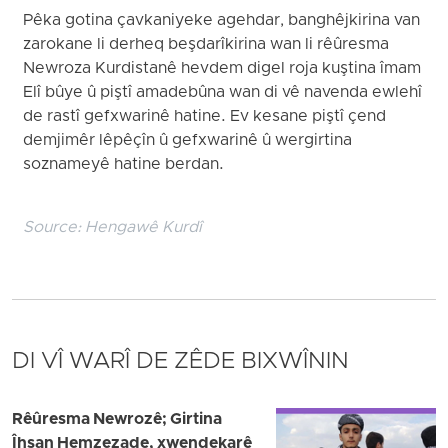
Pêka gotina çavkaniyeke agehdar, banghêjkirina van
zarokane li derheq beşdarîkirina wan li rêûresma
Newroza Kurdistanê hevdem digel roja kuştina îmam
Elî bûye û piştî amadebûna wan di vê navenda ewlehî
de rastî gefxwarinê hatine. Ev kesane piştî çend
demjimêr lêpêçîn û gefxwarinê û wergirtina
soznameyê hatine berdan.
Source:
Hengawê Kurdî
DI VÎ WARÎ DE ZÊDE BIXWÎNIN
Rêûresma Newrozê; Girtina
Îhsan Hemzezade, xwendekarê