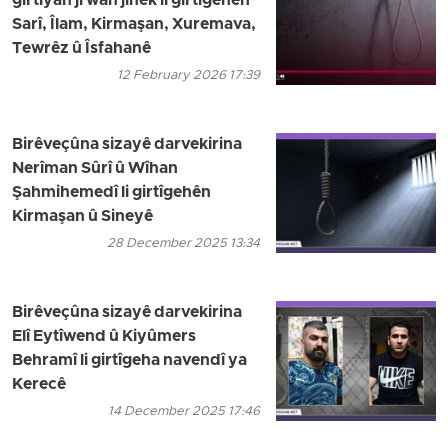
girtiyan ji wan jinek li girtîgehên
Sarî, Îlam, Kirmaşan, Xuremava,
Tewrêz û Îsfahanê
12 February 2026 17:39
Birêveçûna sizayê darvekirina
Nerîman Sûrî û Wîhan
Şahmihemedî li girtîgehên
Kirmaşan û Sineyê
28 December 2025 13:34
Birêveçûna sizayê darvekirina
Elî Eytîwend û Kiyûmers
Behramî li girtîgeha navendî ya
Kerecê
14 December 2025 17:46