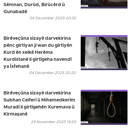
Sêmnan, Durûd, Birûcêrd û
Gunabadê
04 December 2025 20:30
Birêveçûna sizayê darvekirina
pênc girtiyan ji wan du girtiyên
Kurd ên xelkê Herêma
Kurdistanê li girtîgeha navendî
ya Îsfehanê
04 December 2025 20:20
Birêveçûna sizayê darvekirina
Subhan Ceiferî û Mihemedkerîm
Muradî li girtîgehên Xuremava û
Kirmaşanê
29 November 2025 19:59