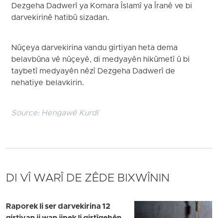
Dezgeha Dadwerî ya Komara Îslamî ya Îranê ve bi
darvekirinê hatibû sizadan.
Nûçeya darvekirina van du girtiyan heta dema
belavbûna vê nûçeyê, di medyayên hikûmetî û bi
taybetî medyayên nêzî Dezgeha Dadwerî de
nehatiye belavkirin.
Source:
Hengawê Kurdî
DI VÎ WARÎ DE ZÊDE BIXWÎNIN
Raporek li ser darvekirina 12