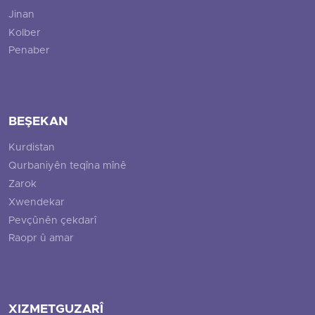
Jinan
Kolber
Penaber
BEŞEKAN
Kurdistan
Qurbaniyên teqîna mînê
Zarok
Xwendekar
Pevçûnên çekdarî
Raopr û amar
XIZMETGUZARÎ