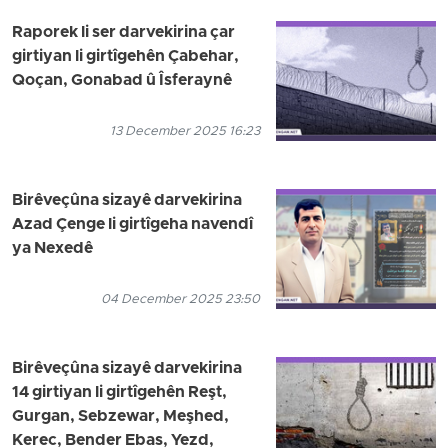
Raporek li ser darvekirina çar
girtiyan li girtîgehên Çabehar,
Qoçan, Gonabad û Îsferaynê
13 December 2025 16:23
Birêveçûna sizayê darvekirina
Azad Çenge li girtîgeha navendî
ya Nexedê
04 December 2025 23:50
Birêveçûna sizayê darvekirina
14 girtiyan li girtîgehên Reşt,
Gurgan, Sebzewar, Meşhed,
Kerec, Bender Ebas, Yezd,