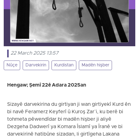
22 March 2025 13:57
Nûçe
Darvekirin
Kurdistan
Madên hişber
Hengaw; Şemî 22ê Adara 2025an
Sizayê darvekirina du girtiyan ji wan girtiyekî Kurd ên
bi navê Feramerz Keyferî û Kuroş Zar`i, ku berê bi
tohmeta pêwendîdar bi madên hişber ji aliyê
Dezgeha Dadwerî ya Komara Îslamî ya Îranê ve bi
darvekirinê hatibûne sizadan, li girtîgeha Lakana