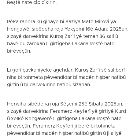
Reştê hate cîbicîkirin.
Pêka rapora ku gihaye bi Saziya Mafê Mirovî ya
Hengawê, sibêdeha roja Yekşemî 16ê Adara 2025an,
sizayê darvekirina Kuroş Zar`i yê temen 36 salî û
bavê du zarokan li girtîgeha Lakana Reştê hate
birêveçûn.
Li gorî çavkaniyeke agehdar, Kuroş Zar`i sê sal berî
niha bi tohmeta pêwendîdar bi madên hişber hatibû
girtin û bi darvekirinê hatibû sizadan.
Herwiha sibêdeha roja Sêşemî 25ê Şibata 2025an,
sizayê darvekirina Feramerz Keyferî yê girtiyê Kurd
û xelkê Kengawerê li girtîgeha Lakana Reştê hate
birêveçûn. Feramerz Keyferî jî berê bi tohmeta
pêwendîdar bi madên hişber hatibû girtin û ji aliyê