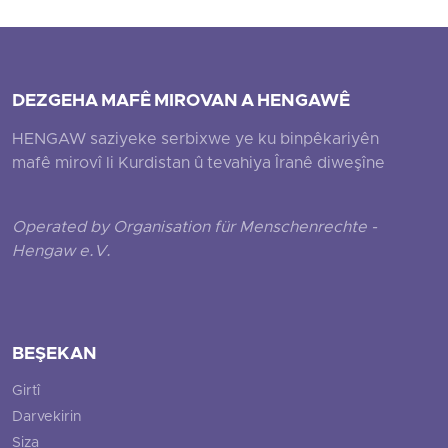
DEZGEHA MAFÊ MIROVAN A HENGAWÊ
HENGAW saziyeke serbixwe ye ku binpêkariyên
mafê mirovî li Kurdistan û tevahiya Îranê diweşîne
Operated by Organisation für Menschenrechte -
Hengaw e.V.
BEŞEKAN
Girtî
Darvekirin
Siza