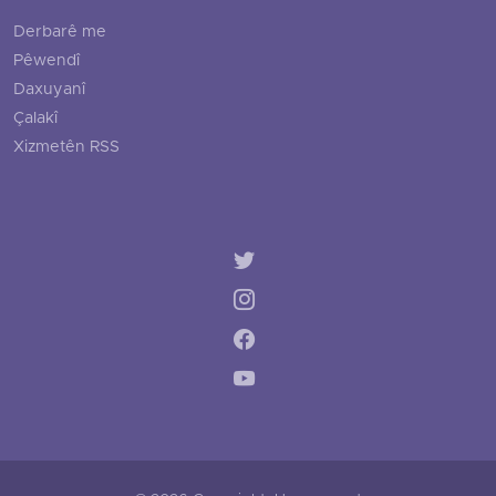
Derbarê me
Pêwendî
Daxuyanî
Çalakî
Xizmetên RSS