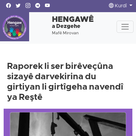
Kurdî
HENGAWÊ
a Dezgehe
Mafê Mirovan
Raporek li ser birêveçûna
sizayê darvekirina du
girtiyan li girtîgeha navendî
ya Reştê