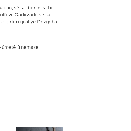
bûn, sê sal berî niha bi
olfezil Qadirzade sê sal
girtin û ji aliyê Dezgeha
hikûmetê û nemaze