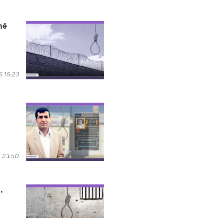
nê
 16:23
 23:50
,