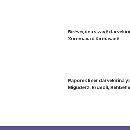
Birêveçûna sizayê darvekiri
Xuremava û Kirmaşanê
Raporek li ser darvekirina y
Elîguderz, Erdebîl, Bêhbehe