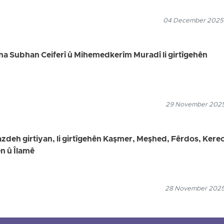
04 December 2025
na Subhan Ceiferî û Mihemedkerîm Muradî li girtîgehên
29 November 2025
azdeh girtiyan, li girtîgehên Kaşmer, Meşhed, Fêrdos, Kerec
n û Îlamê
28 November 2025