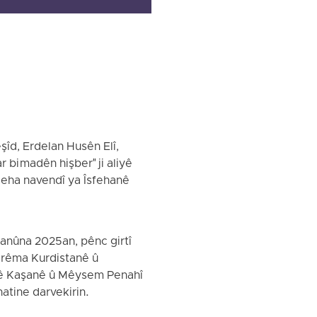
şîd, Erdelan Husên Elî,
bi madên hişber" ji aliyê
îgeha navendî ya Îsfehanê
Kanûna 2025an, pênc girtî
erêma Kurdistanê û
elkê Kaşanê û Mêysem Penahî
hatine darvekirin.