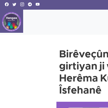
Birêveçûn
girtiyan j
Herêma Ku
Îsfehanê