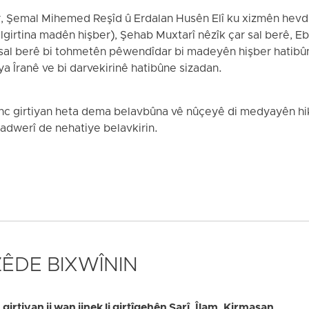
, Şemal Mihemed Reşîd û Erdalan Husên Elî ku xizmên hevdu 
girtina madên hişber), Şehab Muxtarî nêzîk çar sal berê, Eb
al berê bi tohmetên pêwendîdar bi madeyên hişber hatibûne 
a Îranê ve bi darvekirinê hatibûne sizadan.
ênc girtiyan heta dema belavbûna vê nûçeyê di medyayên 
dwerî de nehatiye belavkirin.
 ZÊDE BIXWÎNIN
girtiyan ji wan jinek li girtîgehên Sarî, Îlam, Kirmaşan,