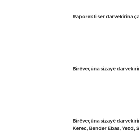
Raporek li ser darvekirina ç
Birêveçûna sizayê darvekiri
Birêveçûna sizayê darvekiri
Kerec, Bender Ebas, Yezd,