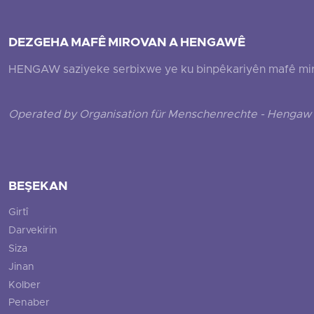
DEZGEHA MAFÊ MIROVAN A HENGAWÊ
HENGAW saziyeke serbixwe ye ku binpêkariyên mafê mirovî
Operated by Organisation für Menschenrechte - Hengaw 
BEŞEKAN
Girtî
Darvekirin
Siza
Jinan
Kolber
Penaber