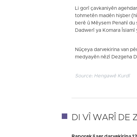
Li gorî çavkaniyên agehdar
tohmetên madên hişber (hil
berê û Mêysem Penahî du s
Dadwerî ya Komara Îslamî y
Nûçeya darvekirina van p
medyayên nêzî Dezgeha Da
Source:
Hengawê Kurdî
DI VÎ WARÎ DE
Raporek li ser darvekirina 12 