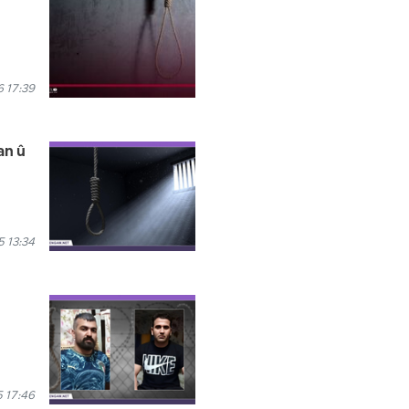
 17:39
an û
 13:34
 17:46