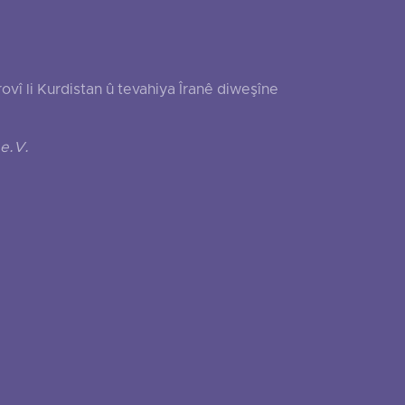
 li Kurdistan û tevahiya Îranê diweşîne
e.V.