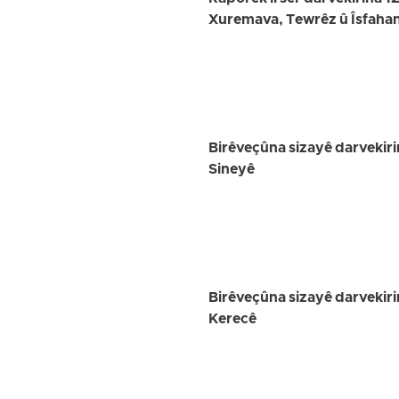
Xuremava, Tewrêz û Îsfaha
Birêveçûna sizayê darvekir
Sineyê
Birêveçûna sizayê darvekiri
Kerecê