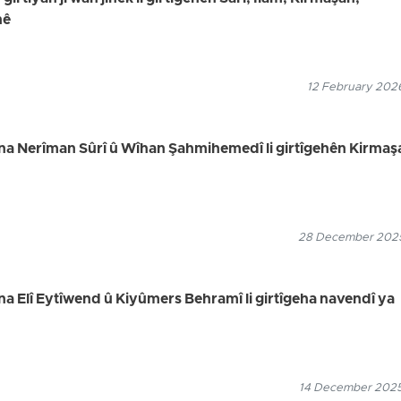
nê
12 February 2026
ina Nerîman Sûrî û Wîhan Şahmihemedî li girtîgehên Kirmaş
28 December 2025
na Elî Eytîwend û Kiyûmers Behramî li girtîgeha navendî ya
14 December 2025