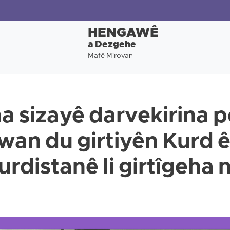
HENGAWÊ
a Dezgehe
Mafê Mirovan
a sizayê darvekirina 
i wan du girtiyên Kurd 
rdistanê li girtîgeha 