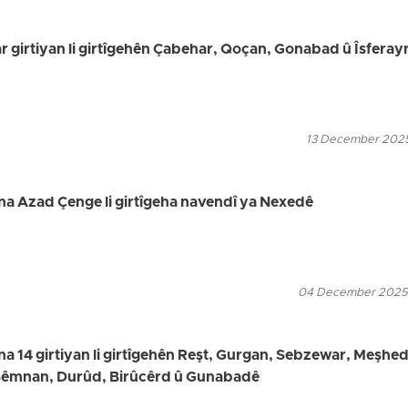
ar girtiyan li girtîgehên Çabehar, Qoçan, Gonabad û Îsferay
13 December 2025
na Azad Çenge li girtîgeha navendî ya Nexedê
04 December 2025
na 14 girtiyan li girtîgehên Reşt, Gurgan, Sebzewar, Meşhed
 Sêmnan, Durûd, Birûcêrd û Gunabadê