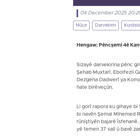
04 December 2025 20:2
Nûçe
Darvekirin
Kurdist
Hengaw; Pêncşemî 4ê Ka
Sizayê darvekirina pênc gi
Şehab Muxtarî, Ebolfezil Q
Dezgeha Dadwerî ya Komara 
hate birêveçûn.
Li gorî rapora ku gihaye b
bi navên Şemal Mihemed Re
rûniştiyên bajarê Îsfehanê
yê temen 37 salî û bavê zar