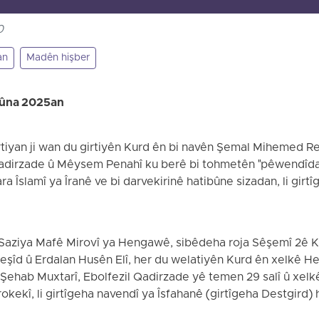
0
an
Madên hişber
nûna 2025an
rtiyan ji wan du girtiyên Kurd ên bi navên Şemal Mihemed Re
adirzade û Mêysem Penahî ku berê bi tohmetên "pêwendîdar 
Îslamî ya Îranê ve bi darvekirinê hatibûne sizadan, li girt
i Saziya Mafê Mirovî ya Hengawê, sibêdeha roja Sêşemî 2ê 
şîd û Erdalan Husên Elî, her du welatiyên Kurd ên xelkê H
, Şehab Muxtarî, Ebolfezil Qadirzade yê temen 29 salî û x
okekî, li girtîgeha navendî ya Îsfahanê (girtîgeha Destgird) 