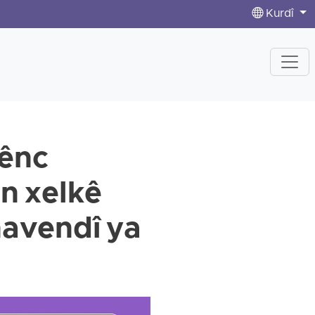
Kurdî
pênc
ên xelkê
navendî ya