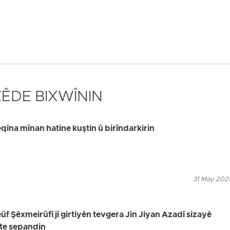
 ZÊDE BIXWÎNIN
eqîna mînan hatine kuştin û birîndarkirin
31 May 2025
 Şêxmeirûfî ji girtiyên tevgera Jin Jiyan Azadî sizayê
ate sepandin