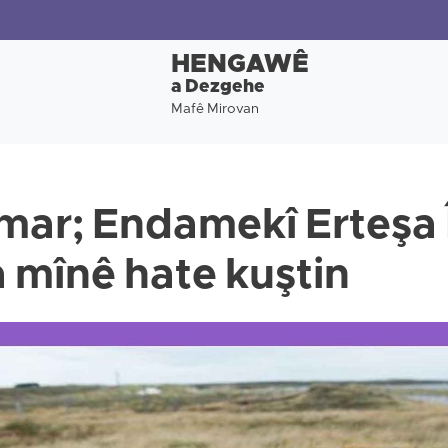
HENGAWÊ
a Dezgehe
Mafê Mirovan
mar; Endamekî Erteşa Î
a mînê hate kuştin