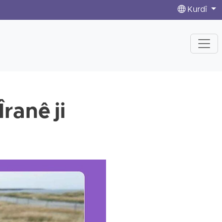
Kurdî
ranê ji