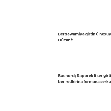
Berdewamiya girtin û nexuya
Qûçanê
Bucnord; Raporek li ser girt
ber redkirina fermana serk