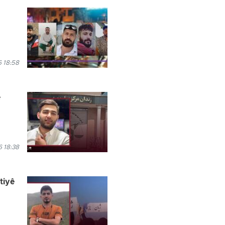
 18:58
e
 18:38
tiyê