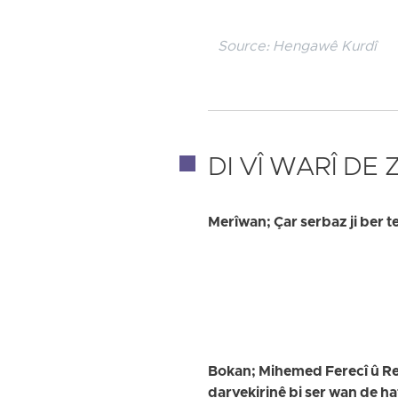
Source:
Hengawê Kurdî
DI VÎ WARÎ DE
Merîwan; Çar serbaz ji ber t
Bokan; Mihemed Ferecî û Reûf
darvekirinê bi ser wan de h