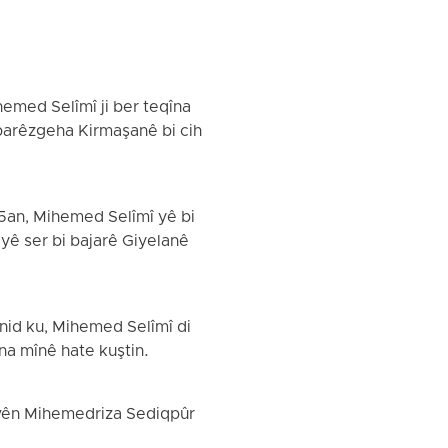
hemed Selîmî ji ber teqîna
î parêzgeha Kirmaşanê bi cih
5an, Mihemed Selîmî yê bi
yê ser bi bajarê Giyelanê
nid ku, Mihemed Selîmî di
na mînê hate kuştin.
avên Mihemedriza Sediqpûr