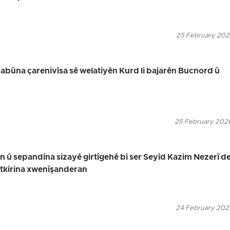
25 February 2026
bûna çarenivîsa sê welatiyên Kurd li bajarên Bucnord û
25 February 2026
in û sepandina sizayê girtîgehê bi ser Seyîd Kazim Nezerî de,
utkirina xwenîşanderan
24 February 2026