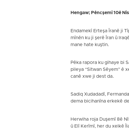
Hengaw; Pêncşemî 10ê Nî
Endamekî Erteşa Îranê ji Tî
mînên ku ji şerê Îran û Ira
mane hate kuştin.
Pêka rapora ku gihaye bi 
pileya “Sitwan Sêyem” ê xe
canê xwe ji dest da.
Sadiq Xudadadî, Fermandar
dema bicihanîna erkekê de 
Herwiha roja Duşemî 8ê Nî
û Elî Kerîmî, her du xelkê Î