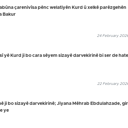
uyabûna çarenivîsa pênc welatiyên Kurd û xelkê parêzgehên
a Bakur
24 February 2026
sî yê Kurd ji bo cara sêyem sizayê darvekirinê bi ser de hat
22 February 2026
 ji bo sizayê darvekirinê; Jiyana Mêhrab Ebdulahzade, gir
de ye