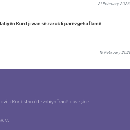
21 February 2026
elatiyên Kurd ji wan sê zarok li parêzgeha Îlamê
19 February 2026
 li Kurdistan û tevahiya Îranê diweşîne
e.V.