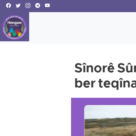
Sînorê Sû
ber teqîn