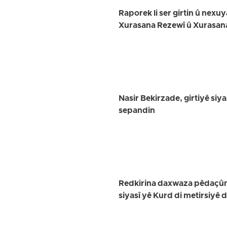
Raporek li ser girtin û nex
Xurasana Rezewî û Xurasan
Nasir Bekirzade, girtiyê siya
sepandin
Redkirina daxwaza pêdaçûnê
siyasî yê Kurd di metirsiyê 