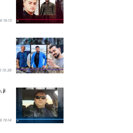
 16:13
 15:39
 ji
 19:14