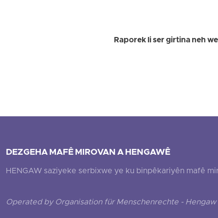
Raporek li ser girtina neh w
DEZGEHA MAFÊ MIROVAN A HENGAWÊ
HENGAW saziyeke serbixwe ye ku binpêkariyên mafê mirovî
Operated by Organisation für Menschenrechte - Hengaw 