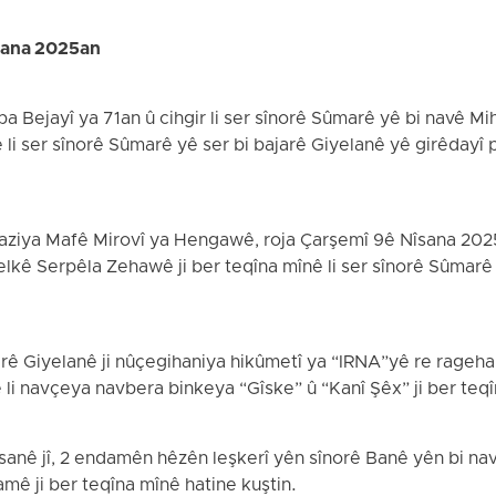
sana 2025an
pa Bejayî ya 71an û cihgir li ser sînorê Sûmarê yê bi navê Mi
qê li ser sînorê Sûmarê yê ser bi bajarê Giyelanê yê girêday
Saziya Mafê Mirovî ya Hengawê, roja Çarşemî 9ê Nîsana 202
lkê Serpêla Zehawê ji ber teqîna mînê li ser sînorê Sûmarê 
ê Giyelanê ji nûçegihaniya hikûmetî ya “IRNA”yê re rageha
li navçeya navbera binkeya “Gîske” û “Kanî Şêx” ji ber teqî
sanê jî, 2 endamên hêzên leşkerî yên sînorê Banê yên bi n
lamê ji ber teqîna mînê hatine kuştin.