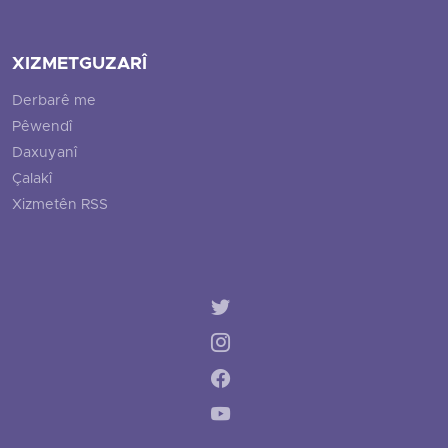
XIZMETGUZARÎ
Derbarê me
Pêwendî
Daxuyanî
Çalakî
Xizmetên RSS