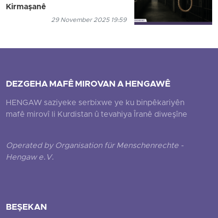
Kirmaşanê
29 November 2025 19:59
DEZGEHA MAFÊ MIROVAN A HENGAWÊ
HENGAW saziyeke serbixwe ye ku binpêkariyên
mafê mirovî li Kurdistan û tevahiya Îranê diweşîne
Operated by Organisation für Menschenrechte -
Hengaw e.V.
BEŞEKAN