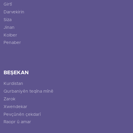
Girtî
Darvekirin
Siza
Jinan
Kolber
Penaber
BEŞEKAN
Kurdistan
Qurbaniyên teqîna mînê
Zarok
Xwendekar
Pevçûnên çekdarî
Raopr û amar