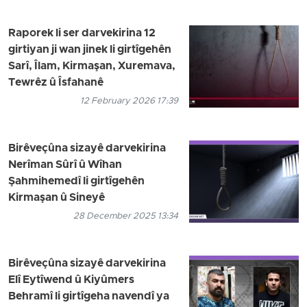
Raporek li ser darvekirina 12
girtiyan ji wan jinek li girtîgehên
Sarî, Îlam, Kirmaşan, Xuremava,
Tewrêz û Îsfahanê
12 February 2026 17:39
Birêveçûna sizayê darvekirina
Nerîman Sûrî û Wîhan
Şahmihemedî li girtîgehên
Kirmaşan û Sineyê
28 December 2025 13:34
Birêveçûna sizayê darvekirina
Elî Eytîwend û Kiyûmers
Behramî li girtîgeha navendî ya