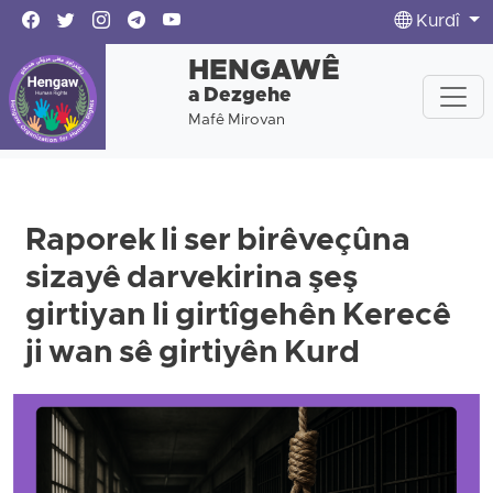
Kurdî
HENGAWÊ
a Dezgehe
Mafê Mirovan
Raporek li ser birêveçûna
sizayê darvekirina şeş
girtiyan li girtîgehên Kerecê
ji wan sê girtiyên Kurd