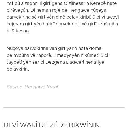
hatibû sizadan, li girtîgeha Qizilhesar a Kerecê hate
birêveçûn. Di heman rojê de Hengawê nûçeya
darvekirina sê girtiyên dinê belav kiribû û bi vî awayî
hejmara girtiyên hatinî darvekirin li vê girtîgehê giha
bi 9 kesan.
Nûçeya darvekirina van girtiyane heta dema
belavbûna vê raporê, li medyayên hikûmetî û bi
taybetî yên ser bi Dezgeha Dadwerî nehatiye
belavkirin.
Source:
Hengawê Kurdî
DI VÎ WARÎ DE ZÊDE BIXWÎNIN