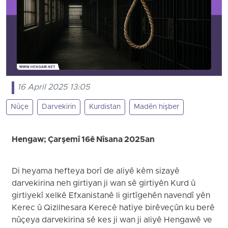
16 April 2025 13:05
Nûçe
Darvekirin
Kurdistan
Madên hişber
Hengaw; Çarşemî 16ê Nîsana 2025an
Di heyama hefteya borî de aliyê kêm sizayê
darvekirina neh girtiyan ji wan sê girtiyên Kurd û
girtiyekî xelkê Efxanistanê li girtîgehên navendî yên
Kerec û Qizilhesara Kerecê hatiye birêveçûn ku berê
nûçeya darvekirina sê kes ji wan ji aliyê Hengawê ve