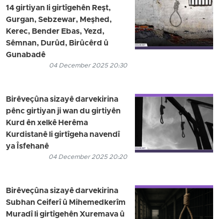
14 girtiyan li girtîgehên Reşt,
Gurgan, Sebzewar, Meşhed,
Kerec, Bender Ebas, Yezd,
Sêmnan, Durûd, Birûcêrd û
Gunabadê
04 December 2025 20:30
Birêveçûna sizayê darvekirina
pênc girtiyan ji wan du girtiyên
Kurd ên xelkê Herêma
Kurdistanê li girtîgeha navendî
ya Îsfehanê
04 December 2025 20:20
Birêveçûna sizayê darvekirina
Subhan Ceiferî û Mihemedkerîm
Muradî li girtîgehên Xuremava û