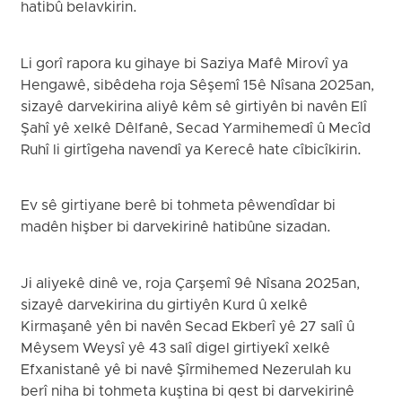
hatibû belavkirin.
Li gorî rapora ku gihaye bi Saziya Mafê Mirovî ya
Hengawê, sibêdeha roja Sêşemî 15ê Nîsana 2025an,
sizayê darvekirina aliyê kêm sê girtiyên bi navên Elî
Şahî yê xelkê Dêlfanê, Secad Yarmihemedî û Mecîd
Ruhî li girtîgeha navendî ya Kerecê hate cîbicîkirin.
Ev sê girtiyane berê bi tohmeta pêwendîdar bi
madên hişber bi darvekirinê hatibûne sizadan.
Ji aliyekê dinê ve, roja Çarşemî 9ê Nîsana 2025an,
sizayê darvekirina du girtiyên Kurd û xelkê
Kirmaşanê yên bi navên Secad Ekberî yê 27 salî û
Mêysem Weysî yê 43 salî digel girtiyekî xelkê
Efxanistanê yê bi navê Şîrmihemed Nezerulah ku
berî niha bi tohmeta kuştina bi qest bi darvekirinê