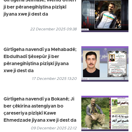
Girtîgeha Selmasê; Wehîd Umerî
ji ber pêranegihîştina pizîşkî
jiyana xwe ji dest da
22 December 2025 09:38
Girtîgeha navendî ya Mehabadê;
Ebdulhadî Şêxepûr ji ber
pêranegihîştina pizîşkî jiyana
xwe ji dest da
17 December 2025 13:20
Girtîgeha navendî ya Bokanê; Ji
ber çêkirina astengiyan bo
çareseriya pizîşkî Kawe
Ehmedzade jiyana xwe ji dest da
09 December 2025 22:12