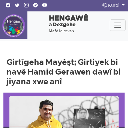
Kurdî
HENGAWÊ
a Dezgehe
Mafê Mirovan
Girtîgeha Mayêşt; Girtiyek bi
navê Hamid Gerawen dawî bi
jiyana xwe anî