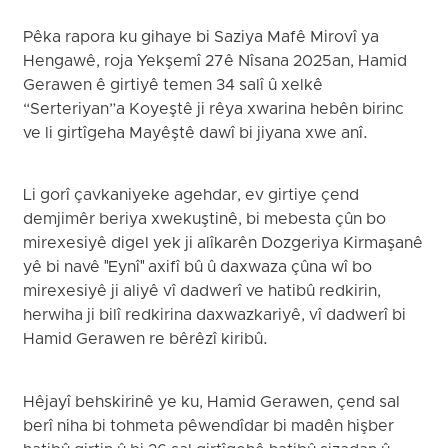
Pêka rapora ku gihaye bi Saziya Mafê Mirovî ya
Hengawê, roja Yekşemî 27ê Nîsana 2025an, Hamid
Gerawen ê girtiyê temen 34 salî û xelkê
“Serteriyan”a Koyeştê ji rêya xwarina hebên birinc
ve li girtîgeha Mayêştê dawî bi jiyana xwe anî.
Li gorî çavkaniyeke agehdar, ev girtiye çend
demjimêr beriya xwekuştinê, bi mebesta çûn bo
mirexesiyê digel yek ji alîkarên Dozgeriya Kirmaşanê
yê bi navê "Eynî" axifî bû û daxwaza çûna wî bo
mirexesiyê ji aliyê vî dadwerî ve hatibû redkirin,
herwiha ji bilî redkirina daxwazkariyê, vî dadwerî bi
Hamid Gerawen re bêrêzî kiribû.
Hêjayî behskirinê ye ku, Hamid Gerawen, çend sal
berî niha bi tohmeta pêwendîdar bi madên hişber