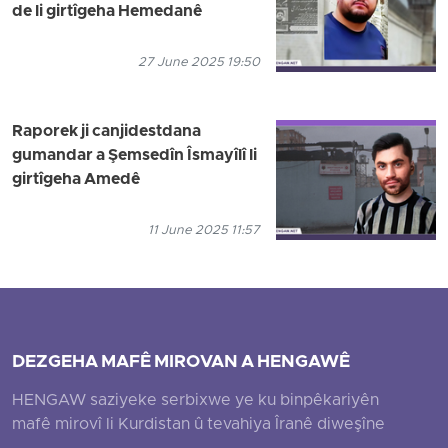
de li girtîgeha Hemedanê
27 June 2025 19:50
Raporek ji canjidestdana
gumandar a Şemsedîn Îsmayîlî li
girtîgeha Amedê
11 June 2025 11:57
DEZGEHA MAFÊ MIROVAN A HENGAWÊ
HENGAW saziyeke serbixwe ye ku binpêkariyên
mafê mirovî li Kurdistan û tevahiya Îranê diweşîne