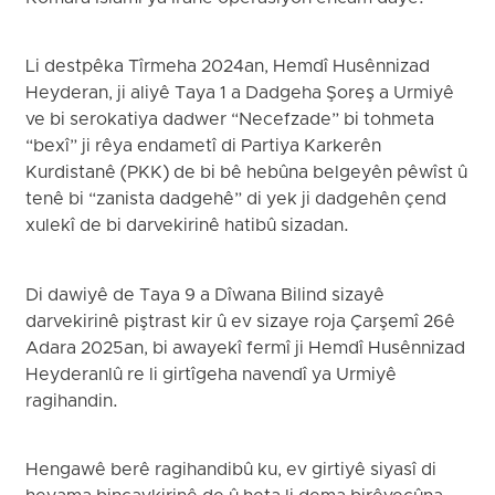
Li destpêka Tîrmeha 2024an, Hemdî Husênnizad
Heyderan, ji aliyê Taya 1 a Dadgeha Şoreş a Urmiyê
ve bi serokatiya dadwer “Necefzade” bi tohmeta
“bexî” ji rêya endametî di Partiya Karkerên
Kurdistanê (PKK) de bi bê hebûna belgeyên pêwîst û
tenê bi “zanista dadgehê” di yek ji dadgehên çend
xulekî de bi darvekirinê hatibû sizadan.
Di dawiyê de Taya 9 a Dîwana Bilind sizayê
darvekirinê piştrast kir û ev sizaye roja Çarşemî 26ê
Adara 2025an, bi awayekî fermî ji Hemdî Husênnizad
Heyderanlû re li girtîgeha navendî ya Urmiyê
ragihandin.
Hengawê berê ragihandibû ku, ev girtiyê siyasî di