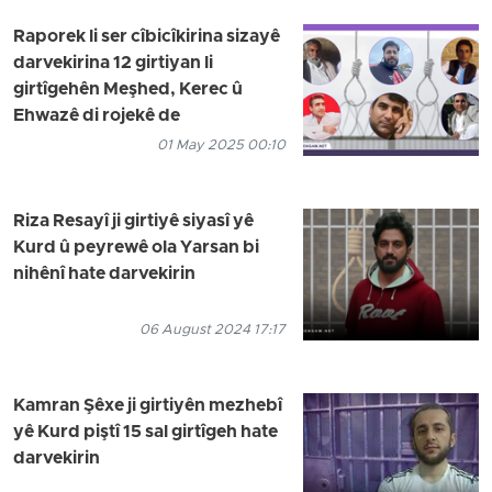
Raporek li ser cîbicîkirina sizayê
darvekirina 12 girtiyan li
girtîgehên Meşhed, Kerec û
Ehwazê di rojekê de
01 May 2025 00:10
Riza Resayî ji girtiyê siyasî yê
Kurd û peyrewê ola Yarsan bi
nihênî hate darvekirin
06 August 2024 17:17
Kamran Şêxe ji girtiyên mezhebî
yê Kurd piştî 15 sal girtîgeh hate
darvekirin