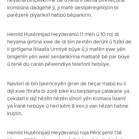
heyama binçavkirinê de û heta li dema birêveçûna
kombûna dadgehê jî, ji mafê destpêregihîştin bi
parêzerê diyarîkirî hatibû bêparkirin.
Hemîd Husênnijad Heyderanlû 11 meh û 10 roj di
heyama girtina xwe de di bin zextên derûnî û fizîkî de
li girtîgeha Îtilaata Urmiyê bûye û ji mafên xwe yên
bingehîn yên wekî serdankirina malbatê bê par bûye
û tenê du caran pêwendiya telefonî hebûye.
Navbirî di bin îşkenceyên giran de neçar mabû ku li
dijî xwe îtirafa bi zorê bike ku beşdariya çalakane ya
çekdarî li dijî hêzên hêzên sînorî yên Komara Îslamî
ya Îranê hebûye û herî kêm 8 kes ji van hêzan hatine
kuştin.
Hemîd Husênnijad Heyderanlû roja Pêncşemî 13ê