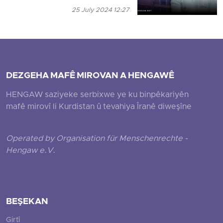
25 July 2024 12:27
DEZGEHA MAFÊ MIROVAN A HENGAWÊ
HENGAW saziyeke serbixwe ye ku binpêkariyên
mafê mirovî li Kurdistan û tevahiya Îranê diweşîne
Operated by Organisation für Menschenrechte -
Hengaw e.V.
BEŞEKAN
Girtî