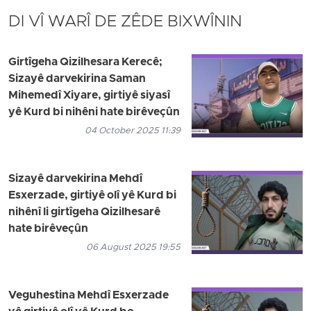
DI VÎ WARÎ DE ZÊDE BIXWÎNIN
Girtîgeha Qizilhesara Kerecê;
Sizayê darvekirina Saman
Mihemedî Xiyare, girtiyê siyasî
yê Kurd bi nihêni hate birêveçûn
04 October 2025 11:39
Sizayê darvekirina Mehdî
Esxerzade, girtiyê olî yê Kurd bi
nihênî li girtîgeha Qizilhesarê
hate birêveçûn
06 August 2025 19:55
Veguhestina Mehdî Esxerzade