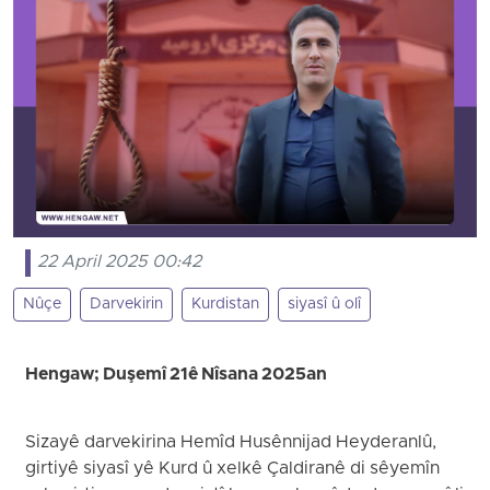
22 April 2025 00:42
Nûçe
Darvekirin
Kurdistan
siyasî û olî
Hengaw; Duşemî 21ê Nîsana 2025an
Sizayê darvekirina Hemîd Husênnijad Heyderanlû,
girtiyê siyasî yê Kurd û xelkê Çaldiranê di sêyemîn