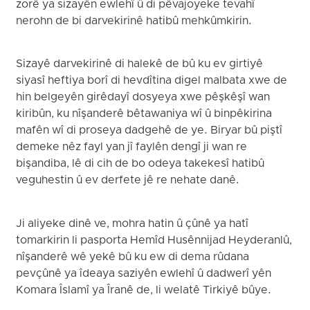
zorê ya sizayên ewlehî û di pêvajoyeke tevahî
nerohn de bi darvekirinê hatibû mehkûmkirin.
Sizayê darvekirinê di halekê de bû ku ev girtiyê
siyasî heftiya borî di hevdîtina digel malbata xwe de
hin belgeyên girêdayî dosyeya xwe pêşkêşî wan
kiribûn, ku nîşanderê bêtawaniya wî û binpêkirina
mafên wî di proseya dadgehê de ye. Biryar bû piştî
demeke nêz fayl yan jî faylên dengî ji wan re
bişandiba, lê di cih de bo odeya takekesî hatibû
veguhestin û ev derfete jê re nehate danê.
Ji aliyeke dinê ve, mohra hatin û çûnê ya hatî
tomarkirin li pasporta Hemîd Husênnijad Heyderanlû,
nîşanderê wê yekê bû ku ew di dema rûdana
pevçûnê ya îdeaya saziyên ewlehî û dadwerî yên
Komara Îslamî ya Îranê de, li welatê Tirkiyê bûye.