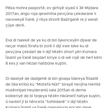
Pêka mohra pasportê, ev girtiyê siyasî li 3ê Mijdara
2017an, ango roja qewimîna pevçûna çekdarane li
navxweyê Îranê, ji rêya sînorê Bazirganê re ji welat
çûye derê.
Eva di halekê de ye ku di bin îşkenceyên dijwar de
neçar mabû îtirafa bi zorê li dijî xwe bike ku di
pevçûna çekdarî de li dijî hêzên sînorî yên Komara
Îslamî ya Îranê beşdarî kiriye û di wê rojê de herî kêm
8 kes ji van hêzan hatibûne kuştin.
Di dawiyê de dadgehê di bin givaşa îdareya Îtilaatê
de îdia kiribû ku “Mistefa Nûrî” birayê hevjîna Hemîd
Husênnijad Heyderanlû sala 2015an di dema
kolberiyê de bi teqeya hêzên hikûmetî hatiye kuştin,
û navbirî jî bi hênceta “tolhildanê” li dijî hêzên
Komara Îslamî ya Îranê operasiyon encam daye.