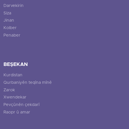
Darvekirin
Siza
Jinan
Kolber
Penaber
BEŞEKAN
Kurdistan
Qurbaniyên teqîna mînê
Zarok
Xwendekar
Pevçûnên çekdarî
Raopr û amar