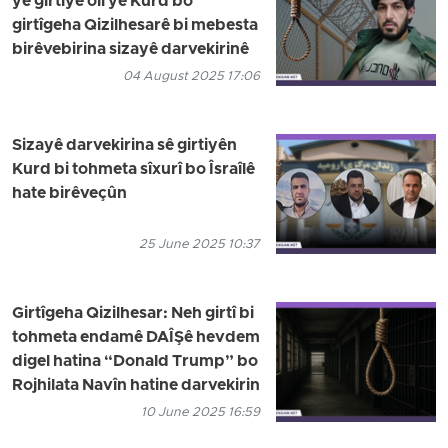
yê girtiyê olî yê Kurd bo
girtîgeha Qizilhesarê bi mebesta
birêvebirina sizayê darvekirinê
04 August 2025 17:06
Sizayê darvekirina sê girtiyên
Kurd bi tohmeta sîxurî bo Îsraîlê
hate birêveçûn
25 June 2025 10:37
Girtîgeha Qizilhesar: Neh girtî bi
tohmeta endamê DAÎŞê hevdem
digel hatina “Donald Trump” bo
Rojhilata Navîn hatine darvekirin
10 June 2025 16:59