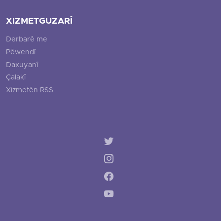
XIZMETGUZARÎ
Derbarê me
Pêwendî
Daxuyanî
Çalakî
Xizmetên RSS