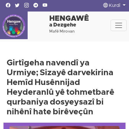
Kurdî
HENGAWÊ
a Dezgehe
Mafê Mirovan
Girtîgeha navendî ya
Urmiye; Sizayê darvekirina
Hemîd Husênnijad
Heyderanlû yê tohmetbarê
qurbaniya dosyeysazî bi
nihênî hate birêveçûn