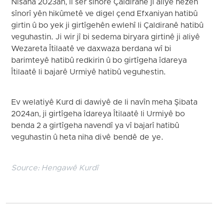
Nîsana 2023an, li ser sînorê Çaldiranê ji aliyê hêzên
sînorî yên hikûmetê ve digel çend Efxaniyan hatibû
girtin û bo yek ji girtîgehên ewlehî li Çaldiranê hatibû
veguhastin. Ji wir jî bi sedema biryara girtinê ji aliyê
Wezareta Îtilaatê ve daxwaza berdana wî bi
barimteyê hatibû redkirin û bo girtîgeha îdareya
Îtilaatê li bajarê Urmiyê hatibû veguhestin.
Ev welatiyê Kurd di dawiyê de li navîn meha Şibata
2024an, ji girtîgeha îdareya Îtilaatê li Urmiyê bo
benda 2 a girtîgeha navendî ya vî bajarî hatibû
veguhastin û heta niha di vê bendê de ye.
Source:
Hengawê Kurdî