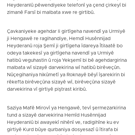
Heyderanlû pêwendiyeke telefonî ya çend çirkeyî bi
zimanê Farsî bi malbata xwe re girtibû.
Çavkaniyeke agehdar li girtîgeha navendî ya Urmiyê
ji Hengawê re ragihandiye, Hemdî Husênnijad
Heyderanû roja Şemî ji girtîgeha îdareya Îtilaatê bo
odeya takekesî ya girtîgeha navendî ya Urmiyê
hatibû veguhastin û roja Yekşemî bi bê agehdargirina
malbata wî sizayê darvekirina wî hatibû birêveçûn.
Nûçegihaniya hikûmetî ya Roknayê bêyî îşarekirin bi
rêkefta birêveçûna sizayê wî, birêveçûna sizayê
darvekirina vî girtiyê piştrast kiribû.
Saziya Mafê Mirovî ya Hengawê, tevî şermezarkirina
tund a sizayê darvekirina Hemîd Husênnijad
Heyderanlû bi awayekî nihênî ve, radigihîne ku ev
girtiyê Kurd bûye qurbaniya dosyesazî û îtirafa bi