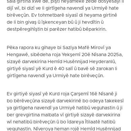
sala girtina xwe de, piştî heyameke zêde dosyesayî li
dijî wî, bi dizî ve li girtîgeha navendî ya Urmiyê hate
birêveçûn. Ev tohmetbarê siyasî di heyama girtinê
de li bin givaş û îşkenceyan bû û ji hevdîtin û
destpêregihîştin bi parêzer hatibû bêparkirin.
Pêka rapora ku gihaye bi Saziya Mafê Mirovî ya
Hengawê, sibêdeha roja Yekşemî 20ê Nîsana 2025a,
sizayê darvekirina Hemîd Husênnijad Heyderanlû,
girtiyê siyasî yê Kurd ê 40 salî û bavê sê zarokan li
girtîgeha navendî ya Urmiyê hate birêveçûn.
Ev girtiyê siyasî yê Kurd roja Çarşemî 16ê Nîsanê ji
bo bêrêveçûna sizayê darvekirinê bo odeya takekesî
ya girtîgeha navendî ya Urmiyê hatibû veguhastin û ji
ber grevgirtina malbata vî girtiyê sizayê darvekirina
wî nehatibû birêveçûn û bo îdareya Îtilaatê hatibû
veguhastin. Nîveroya heman rojê Hemîd Husênnijad