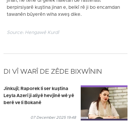
jinan, ne tenê di gelek haletan de rasterast
berpirsiyarê kuştina jinan e, belkî rê ji bo encamdan
tawanên bûyerên wiha xweş dike.
Source:
Hengawê Kurdî
DI VÎ WARÎ DE ZÊDE BIXWÎNIN
Jinkujî; Raporek li ser kuştina
Leyla Azerî ji aliyê hevjînê wê yê
berê ve li Bokanê
07 December 2025 19:48