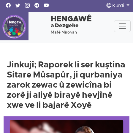
Kurdî
HENGAWÊ
a Dezgehe
Mafê Mirovan
Jinkujî; Raporek li ser kuştina
Sitare Mûsapûr, ji qurbaniya
zarok zewac û zewicîna bi
zorê ji aliyê birayê hevjînê
xwe ve li bajarê Xoyê