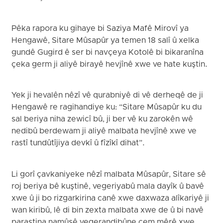
Pêka rapora ku gihaye bi Saziya Mafê Mirovî ya
Hengawê, Sitare Mûsapûr ya temen 18 salî û xelka
gundê Gugird ê ser bi navçeya Kotolê bi bikaranîna
çeka germ ji aliyê birayê hevjînê xwe ve hate kuştin.
Yek ji hevalên nêzî vê qurabniyê di vê derheqê de ji
Hengawê re ragihandiye ku: “Sitare Mûsapûr ku du
sal beriya niha zewicî bû, ji ber vê ku zarokên wê
nedibû berdewam ji aliyê malbata hevjînê xwe ve
rastî tundûtîjiya devkî û fîzîkî dihat”.
Li gorî çavkaniyeke nêzî malbata Mûsapûr, Sitare sê
roj beriya bê kuştinê, vegeriyabû mala dayîk û bavê
xwe û ji bo rizgarkirina canê xwe daxwaza alîkariyê ji
wan kiribû, lê di bin zexta malbata xwe de û bi navê
parastina namûsê vegerandibûne cem mêrê xwe.