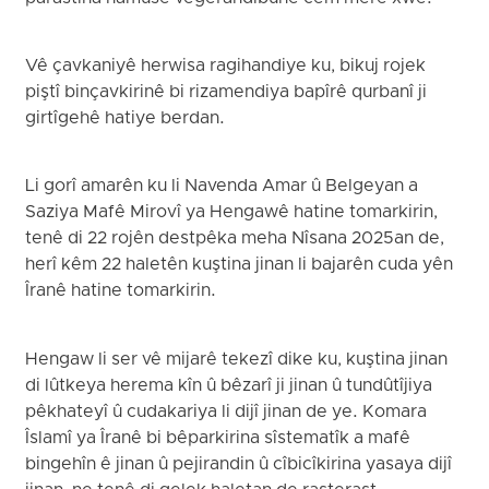
Vê çavkaniyê herwisa ragihandiye ku, bikuj rojek
piştî binçavkirinê bi rizamendiya bapîrê qurbanî ji
girtîgehê hatiye berdan.
Li gorî amarên ku li Navenda Amar û Belgeyan a
Saziya Mafê Mirovî ya Hengawê hatine tomarkirin,
tenê di 22 rojên destpêka meha Nîsana 2025an de,
herî kêm 22 haletên kuştina jinan li bajarên cuda yên
Îranê hatine tomarkirin.
Hengaw li ser vê mijarê tekezî dike ku, kuştina jinan
di lûtkeya herema kîn û bêzarî ji jinan û tundûtîjiya
pêkhateyî û cudakariya li dijî jinan de ye. Komara
Îslamî ya Îranê bi bêparkirina sîstematîk a mafê
bingehîn ê jinan û pejirandin û cîbicîkirina yasaya dijî