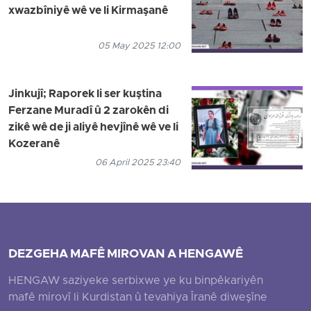
xwazbîniyê wê ve li Kirmaşanê
05 May 2025 12:00
Jinkujî; Raporek li ser kuştina
Ferzane Muradî û 2 zarokên di
zikê wê de ji aliyê hevjînê wê ve li
Kozeranê
06 April 2025 23:40
DEZGEHA MAFÊ MIROVAN A HENGAWÊ
HENGAW saziyeke serbixwe ye ku binpêkariyên
mafê mirovî li Kurdistan û tevahiya Îranê diweşîne