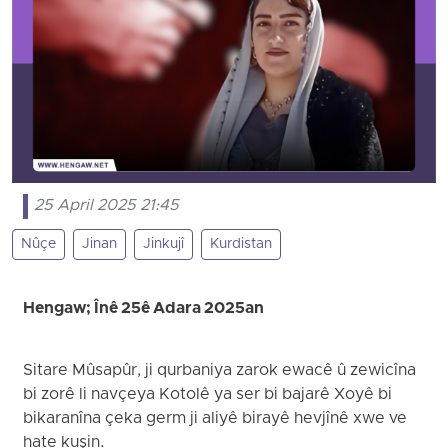
25 April 2025 21:45
Nûçe
Jinan
Jinkujî
Kurdistan
Hengaw; Înê 25ê Adara 2025an
Sitare Mûsapûr, ji qurbaniya zarok ewacê û zewicîna
bi zorê li navçeya Kotolê ya ser bi bajarê Xoyê bi
bikaranîna çeka germ ji aliyê birayê hevjînê xwe ve
hate kuşin.