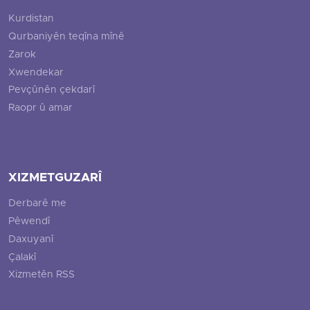
Kurdistan
Qurbaniyên teqîna mînê
Zarok
Xwendekar
Pevçûnên çekdarî
Raopr û amar
XIZMETGUZARÎ
Derbarê me
Pêwendî
Daxuyanî
Çalakî
Xizmetên RSS