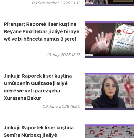
03 September 2025 13:32
Pîranşar; Raporek li ser kuştina
Beyane Fexrîtebar ji aliyê birayê
wê ve bi hênceta namûs û şeref
13 July 2025 13:17
Jinkujî; Raporek li ser kuştina
Umûlbenîn Qulîzade ji aliyê
mêrê wê ve li parêzgeha
Xurasana Bakur
09 June 2025 16:50
Jinkujî; Raportek li ser kuştina
Semîra Nûrbexş ji aliyê