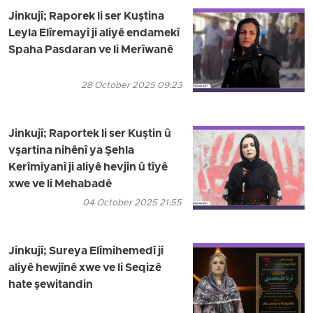
Jinkujî; Raporek li ser Kuştina
Leyla Elîremayî ji aliyê endamekî
Spaha Pasdaran ve li Merîwanê
28 October 2025 09:23
Jinkujî; Raportek li ser Kuştin û
vşartina nihênî ya Şehla
Kerîmiyanî ji aliyê hevjîn û tîyê
xwe ve li Mehabadê
04 October 2025 21:55
Jinkujî; Sureya Elîmihemedî ji
aliyê hewjînê xwe ve li Seqizê
hate şewitandin