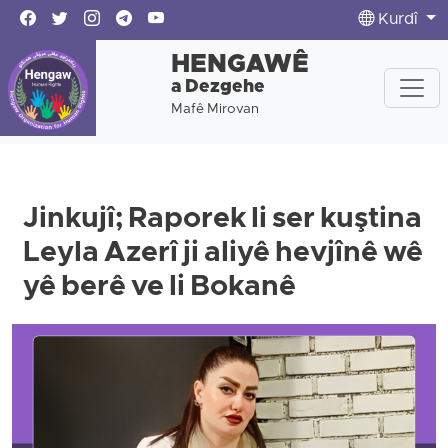
Kurdî
HENGAWÊ
a Dezgehe
Mafê Mirovan
Jinkujî; Raporek li ser kuştina
Leyla Azerî ji aliyê hevjînê wê
yê berê ve li Bokanê