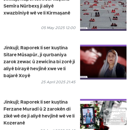
Semîra Nûrbexş ji aliyê
xwazbîniyê wê ve li Kirmaşanê
05 May 2025 12:00
Jinkujî; Raporek li ser kuştina
Sitare Mûsapûr, ji qurbaniya
zarok zewac û zewicîna bi zorê ji
aliyê birayê hevjînê xwe ve li
bajarê Xoyê
25 April 2025 21:45
Jinkujî; Raporek li ser kuştina
Ferzane Muradî û 2 zarokên di
zikê wê de ji aliyê hevjînê wê ve li
Kozeranê