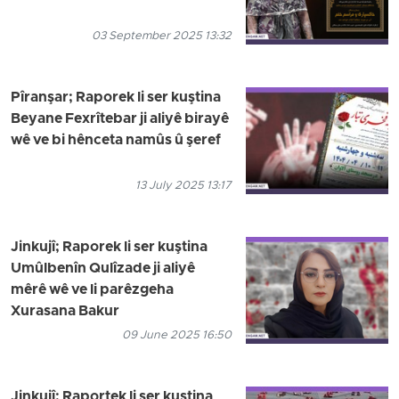
03 September 2025 13:32
Pîranşar; Raporek li ser kuştina
Beyane Fexrîtebar ji aliyê birayê
wê ve bi hênceta namûs û şeref
13 July 2025 13:17
Jinkujî; Raporek li ser kuştina
Umûlbenîn Qulîzade ji aliyê
mêrê wê ve li parêzgeha
Xurasana Bakur
09 June 2025 16:50
Jinkujî; Raportek li ser kuştina