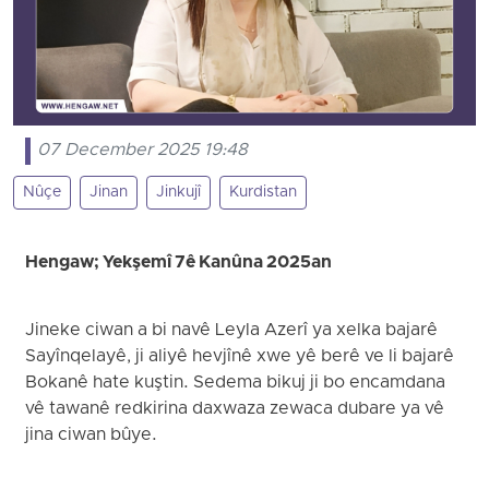
07 December 2025 19:48
Nûçe
Jinan
Jinkujî
Kurdistan
Hengaw; Yekşemî 7ê Kanûna 2025an
Jineke ciwan a bi navê Leyla Azerî ya xelka bajarê
Sayînqelayê, ji aliyê hevjînê xwe yê berê ve li bajarê
Bokanê hate kuştin. Sedema bikuj ji bo encamdana
vê tawanê redkirina daxwaza zewaca dubare ya vê
jina ciwan bûye.