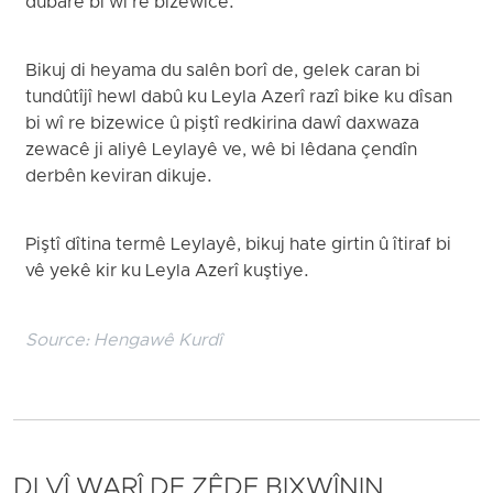
dubare bi wî re bizewice.
Bikuj di heyama du salên borî de, gelek caran bi
tundûtîjî hewl dabû ku Leyla Azerî razî bike ku dîsan
bi wî re bizewice û piştî redkirina dawî daxwaza
zewacê ji aliyê Leylayê ve, wê bi lêdana çendîn
derbên keviran dikuje.
Piştî dîtina termê Leylayê, bikuj hate girtin û îtiraf bi
vê yekê kir ku Leyla Azerî kuştiye.
Source:
Hengawê Kurdî
DI VÎ WARÎ DE ZÊDE BIXWÎNIN