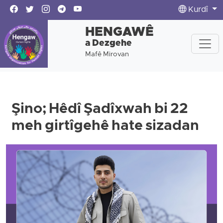
Kurdî
HENGAWÊ
a Dezgehe
Mafê Mirovan
Şino; Hêdî Şadîxwah bi 22
meh girtîgehê hate sizadan