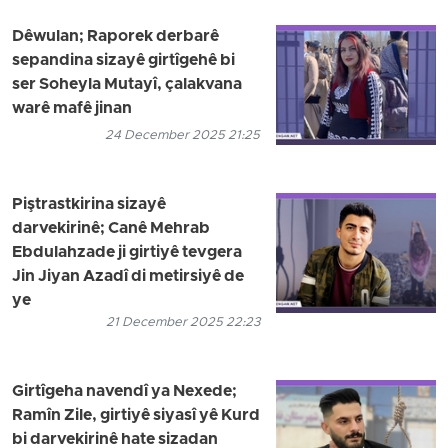
Dêwulan; Raporek derbarê
sepandina sizayê girtîgehê bi
ser Soheyla Mutayî, çalakvana
warê mafê jinan
24 December 2025 21:25
Piştrastkirina sizayê
darvekirinê; Canê Mehrab
Ebdulahzade ji girtiyê tevgera
Jin Jiyan Azadî di metirsiyê de
ye
21 December 2025 22:23
Girtîgeha navendî ya Nexede;
Ramîn Zile, girtiyê siyasî yê Kurd
bi darvekirinê hate sizadan