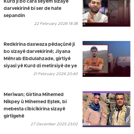
Kurd ji bo cara sêyem sizayê
darvekirinê bi ser de hate
sepandin
22 February 2026 18:38
Redkirina daxwaza pêdaçûnê ji
bo sizayê darvekirinê; Jiyana
Mêhrab Ebdulahzade, girtiyê
siyasî yê Kurd di metirsiyê de ye
21 February 2026 20:40
Merîwan; Girtina Mihemed
Nîkpey û Mihemed Eştek, bi
mebesta cîbicîkirina sizayê
girtîgehê
27 December 2025 23:02