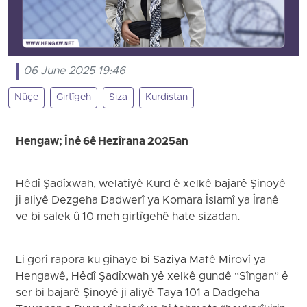
06 June 2025 19:46
Nûçe
Girtîgeh
Siza
Kurdistan
Hengaw; Înê 6ê Hezîrana 2025an
Hêdî Şadîxwah, welatiyê Kurd ê xelkê bajarê Şinoyê
ji aliyê Dezgeha Dadwerî ya Komara Îslamî ya Îranê
ve bi salek û 10 meh girtîgehê hate sizadan.
Li gorî rapora ku gihaye bi Saziya Mafê Mirovî ya
Hengawê, Hêdî Şadîxwah yê xelkê gundê “Sîngan” ê
ser bi bajarê Şinoyê ji aliyê Taya 101 a Dadgeha