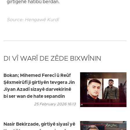
girtîgehê hatibû berdan.
Source:
Hengawê Kurdî
DI VÎ WARÎ DE ZÊDE BIXWÎNIN
Bokan; Mihemed Ferecî û Reûf
Şêxmeirûfî ji girtiyên tevgera Jin
Jiyan Azadî sizayê darvekirinê
bi ser wan de hate sepandin
25 February 2026 16:13
Nasir Bekirzade, girtiyê siyasî yê