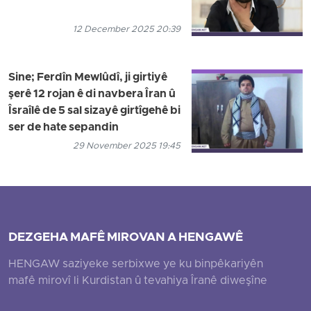
12 December 2025 20:39
Sine; Ferdîn Mewlûdî, ji girtiyê
şerê 12 rojan ê di navbera Îran û
Îsraîlê de 5 sal sizayê girtîgehê bi
ser de hate sepandin
29 November 2025 19:45
DEZGEHA MAFÊ MIROVAN A HENGAWÊ
HENGAW saziyeke serbixwe ye ku binpêkariyên
mafê mirovî li Kurdistan û tevahiya Îranê diweşîne