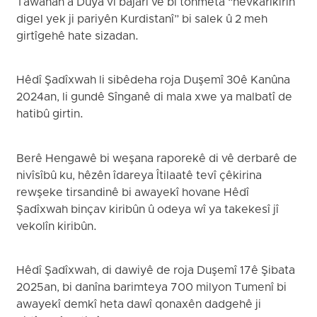
Tawanan a Duya vî bajarî ve bi tohmeta “hevkarîkirin
digel yek ji pariyên Kurdistanî” bi salek û 2 meh
girtîgehê hate sizadan.
Hêdî Şadîxwah li sibêdeha roja Duşemî 30ê Kanûna
2024an, li gundê Sînganê di mala xwe ya malbatî de
hatibû girtin.
Berê Hengawê bi weşana raporekê di vê derbarê de
nivîsîbû ku, hêzên îdareya Îtilaatê tevî çêkirina
rewşeke tirsandinê bi awayekî hovane Hêdî
Şadîxwah binçav kiribûn û odeya wî ya takekesî jî
vekolîn kiribûn.
Hêdî Şadîxwah, di dawiyê de roja Duşemî 17ê Şibata
2025an, bi danîna barimteya 700 milyon Tumenî bi
awayekî demkî heta dawî qonaxên dadgehê ji