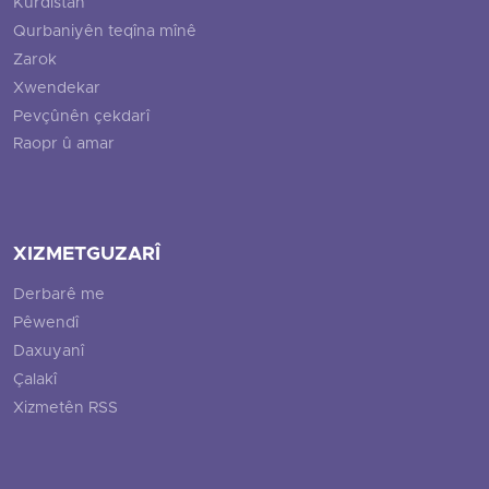
Kurdistan
Qurbaniyên teqîna mînê
Zarok
Xwendekar
Pevçûnên çekdarî
Raopr û amar
XIZMETGUZARÎ
Derbarê me
Pêwendî
Daxuyanî
Çalakî
Xizmetên RSS