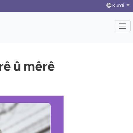
Kurdî
erê û mêrê