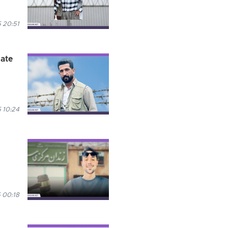
 20:51
hate
 10:24
5 00:18