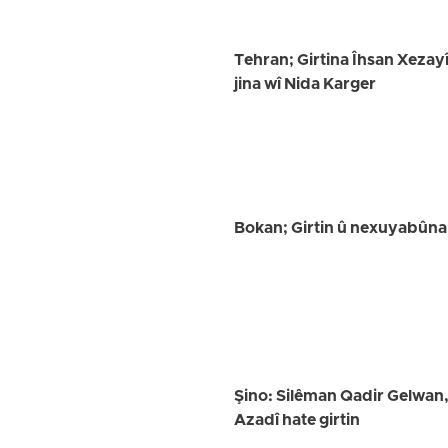
Tehran; Girtina Îhsan Xezay
jina wî Nida Karger
Bokan; Girtin û nexuyabûna
Şino: Silêman Qadir Gelwan,
Azadî hate girtin