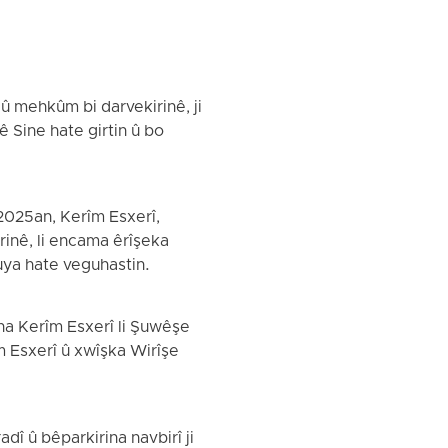
 û mehkûm bi darvekirinê, ji
ê Sine hate girtin û bo
2025an, Kerîm Esxerî,
rinê, li encama êrîşeka
uya hate veguhastin.
na Kerîm Esxerî li Şuwêşe
îm Esxerî û xwîşka Wirîşe
î û bêparkirina navbirî ji