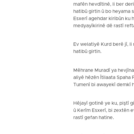
mafên hevdîtinê, li ber der
hatibû girtin û bo heyama 
Esxerî agehdar kiribûn ku 
medyayîkirinê dê rastî ref
Ev welatiyê Kurd berê jî, l
hatibû girtin.
Mêhrane Muradî ya hevjîna K
aliyê hêzên Îtilaata Spaha 
Tumenî bi awayekî demkî h
Hêjayî gotinê ye ku, piştî
û Kerîm Esxerî, bi zextên e
rastî gefan hatine.