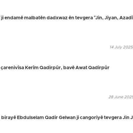
î ji endamê malbatên dadxwaz ên tevgera "Jin, Jiyan, Azadî
14 July 2025
 çarenivîsa Kerîm Qadirpûr, bavê Awat Qadirpûr
28 June 2025
 birayê Ebdulselam Qadir Gelwan ji cangoriyê tevgera Jin 