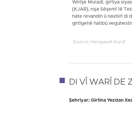
Wirîşe Muradî, girtiya siy
(KJAR), roja Sêşemî 1ê Teb
hate revandin û navbirî di
girtîgehê hatibû veguhesti
Source:
Hengawê Kurdî
DI VÎ WARÎ DE
Şehriyar; Girtina Yezdan Xez