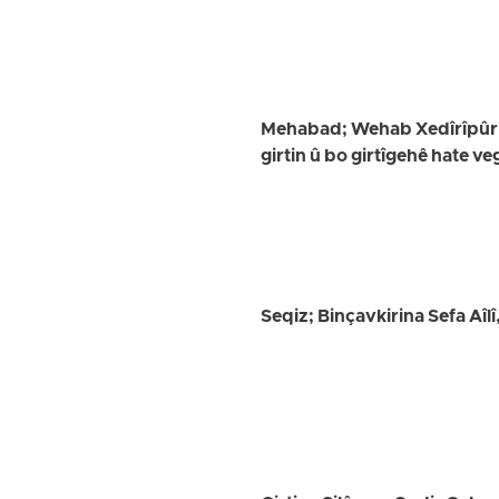
Mehabad; Wehab Xedîrîpûr di
girtin û bo girtîgehê hate v
Seqiz; Binçavkirina Sefa Aîlî