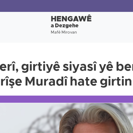
HENGAWÊ
a Dezgehe
Mafê Mirovan
rî, girtiyê siyasî yê b
îşe Muradî hate girtin