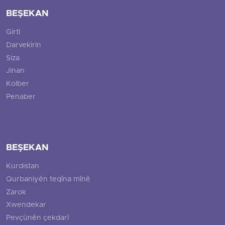
BEŞEKAN
Girtî
Darvekirin
Siza
Jinan
Kolber
Penaber
BEŞEKAN
Kurdistan
Qurbaniyên teqîna mînê
Zarok
Xwendekar
Pevçûnên çekdarî