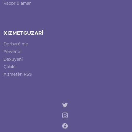
Raopr û amar
XIZMETGUZARÎ
Derbarê me
Pêwendî
Daxuyanî
Çalakî
Xizmetên RSS