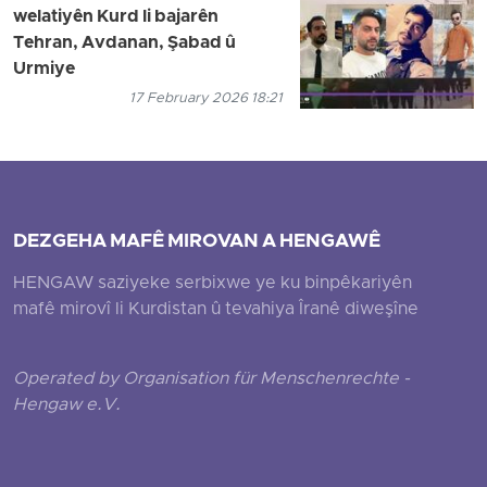
welatiyên Kurd li bajarên
Tehran, Avdanan, Şabad û
Urmiye
17 February 2026 18:21
DEZGEHA MAFÊ MIROVAN A HENGAWÊ
HENGAW saziyeke serbixwe ye ku binpêkariyên
mafê mirovî li Kurdistan û tevahiya Îranê diweşîne
Operated by Organisation für Menschenrechte -
Hengaw e.V.