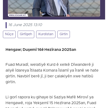
16 June 2025 13:10
Nûçe
Girtîgeh
Kurdistan
Girtin
Hengaw; Duşemî 16ê Hezîrana 2025an
Fuad Muradî, welatiyê Kurd ê xelkê Dîwanderê ji
aliyê îdareya Îtilaata Komara Îslamî ya Îranê ve hate
girtin. Navbirî berê jî, ji ber çalakiyên xwe hatibû
girtin.
Li gorî rapora ku gihaye bi Saziya Mafê Mirovî ya
Hengawê, roja Yekşemî 15 Hezîrana 2025an, Fuad