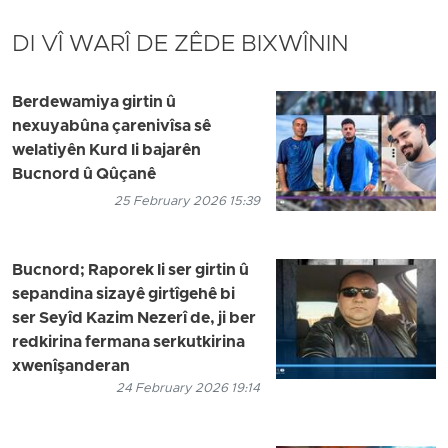
DI VÎ WARÎ DE ZÊDE BIXWÎNIN
Berdewamiya girtin û
nexuyabûna çarenivîsa sê
welatiyên Kurd li bajarên
Bucnord û Qûçanê
25 February 2026 15:39
Bucnord; Raporek li ser girtin û
sepandina sizayê girtîgehê bi
ser Seyîd Kazim Nezerî de, ji ber
redkirina fermana serkutkirina
xwenîşanderan
24 February 2026 19:14