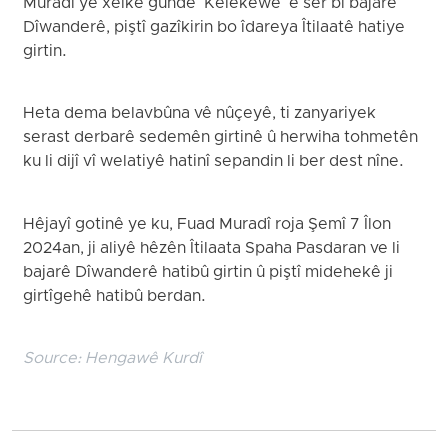
Muradî yê xelkê gundê "Kêlekewe" ê ser bi bajarê
Dîwanderê, piştî gazîkirin bo îdareya Îtilaatê hatiye
girtin.
Heta dema belavbûna vê nûçeyê, ti zanyariyek
serast derbarê sedemên girtinê û herwiha tohmetên
ku li dijî vî welatiyê hatinî sepandin li ber dest nîne.
Hêjayî gotinê ye ku, Fuad Muradî roja Şemî 7 Îlon
2024an, ji aliyê hêzên Îtilaata Spaha Pasdaran ve li
bajarê Dîwanderê hatibû girtin û piştî midehekê ji
girtîgehê hatibû berdan.
Source:
Hengawê Kurdî