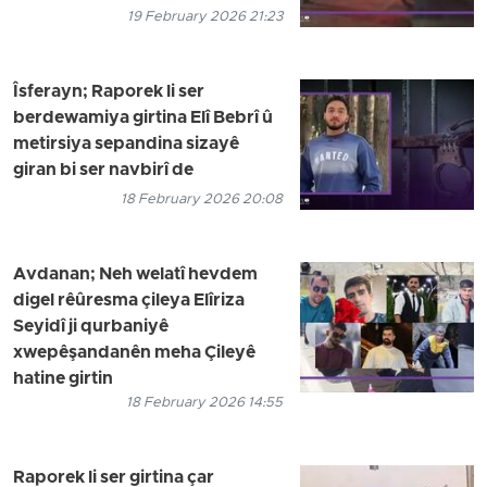
19 February 2026 21:23
Îsferayn; Raporek li ser
berdewamiya girtina Elî Bebrî û
metirsiya sepandina sizayê
giran bi ser navbirî de
18 February 2026 20:08
Avdanan; Neh welatî hevdem
digel rêûresma çileya Elîriza
Seyidî ji qurbaniyê
xwepêşandanên meha Çileyê
hatine girtin
18 February 2026 14:55
Raporek li ser girtina çar