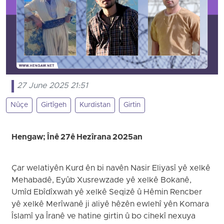
27 June 2025 21:51
Nûçe
Girtîgeh
Kurdistan
Girtin
Hengaw; Înê 27ê Hezîrana 2025an
Çar welatiyên Kurd ên bi navên Nasir Eliyasî yê xelkê
Mehabadê, Eyûb Xusrewzade yê xelkê Bokanê,
Umîd Ebîdîxwah yê xelkê Seqizê û Hêmin Rencber
yê xelkê Merîwanê ji aliyê hêzên ewlehî yên Komara
Îslamî ya Îranê ve hatine girtin û bo cihekî nexuya