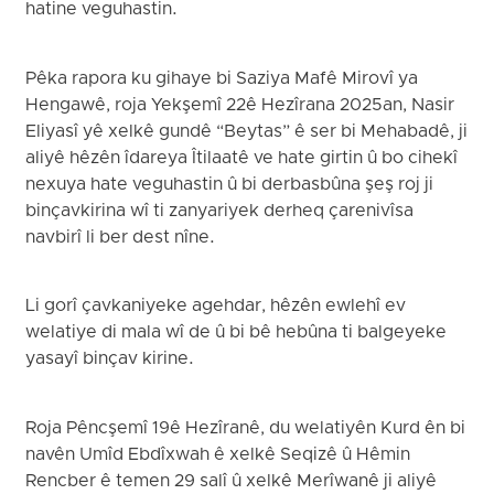
hatine veguhastin.
Pêka rapora ku gihaye bi Saziya Mafê Mirovî ya
Hengawê, roja Yekşemî 22ê Hezîrana 2025an, Nasir
Eliyasî yê xelkê gundê “Beytas” ê ser bi Mehabadê, ji
aliyê hêzên îdareya Îtilaatê ve hate girtin û bo cihekî
nexuya hate veguhastin û bi derbasbûna şeş roj ji
binçavkirina wî ti zanyariyek derheq çarenivîsa
navbirî li ber dest nîne.
Li gorî çavkaniyeke agehdar, hêzên ewlehî ev
welatiye di mala wî de û bi bê hebûna ti balgeyeke
yasayî binçav kirine.
Roja Pêncşemî 19ê Hezîranê, du welatiyên Kurd ên bi
navên Umîd Ebdîxwah ê xelkê Seqizê û Hêmin
Rencber ê temen 29 salî û xelkê Merîwanê ji aliyê