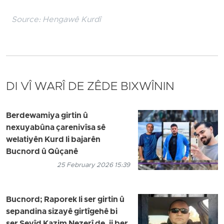
Source:
Hengawê Kurdî
DI VÎ WARÎ DE ZÊDE BIXWÎNIN
Berdewamiya girtin û
nexuyabûna çarenivîsa sê
welatiyên Kurd li bajarên
Bucnord û Qûçanê
25 February 2026 15:39
Bucnord; Raporek li ser girtin û
sepandina sizayê girtîgehê bi
ser Seyîd Kazim Nezerî de, ji ber