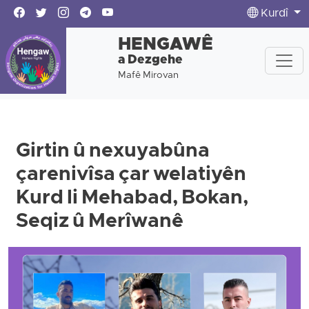
Kurdî
HENGAWÊ
a Dezgehe
Mafê Mirovan
Girtin û nexuyabûna
çarenivîsa çar welatiyên
Kurd li Mehabad, Bokan,
Seqiz û Merîwanê